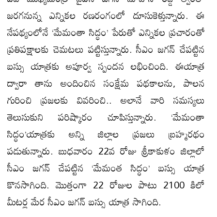
జరగనున్న ఎన్నికల రణరంగంలో దూసుకెళ్తున్నారు. ఈ
నేపథ్యంలోనే ‘మేమంతా సిద్ధం’ పేరుతో ఎన్నికల ప్రచారంతో
ప్రతిపక్షాలకు చెమటలు పట్టిస్తున్నారు. సీఎం జగన్ చేపట్టిన
బస్సు యాత్రకు అపూర్వ స్పందన లభించింది. ఈయాత్ర
ద్వారా తాను అందించిన సంక్షేమ పథకాలను, పాలన
గురించి ప్రజలకు వివరించి.. అలానే వారి సమస్యలు
తెలుసుకుని పరిష్కారం చూపిస్తున్నారు. ‘మేమంతా
సిద్ధం’యాత్రకు అన్ని జిల్లాల ప్రజలు బ్రహ్మరథం
పడుతున్నారు. బుధవారం 22వ రోజు శ్రీకాకుళం జిల్లాలో
సీఎం జగన్ చేపట్టిన ‘మేమంత సిద్ధం’ బస్సు యాత్ర
కొనసాగింది. మొత్తంగా 22 రోజుల పాటు 2100 కిలో
మీటర్ల మేర సీఎం జగన్ బస్సు యాత్ర సాగింది.