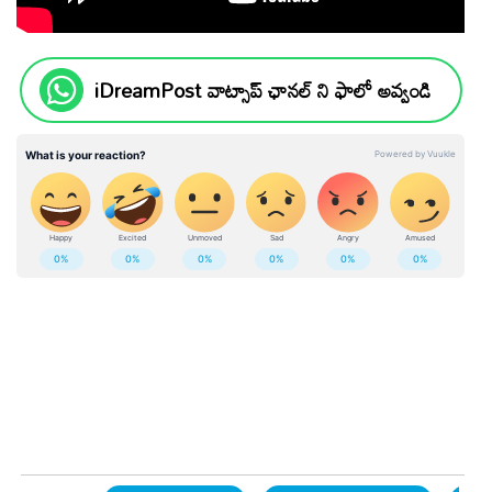
iDreamPost వాట్సాప్ ఛానల్ ని ఫాలో అవ్వండి