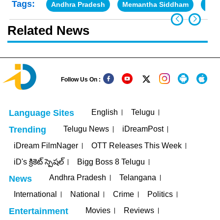
Tags:
Andhra Pradesh
Memantha Siddham
Poli
Related News
Follow Us On :
English
Telugu
Language Sites
Telugu News
iDreamPost
Trending
iDream FilmNager
OTT Releases This Week
iD's క్రికెట్ స్పెషల్
Bigg Boss 8 Telugu
Andhra Pradesh
Telangana
News
International
National
Crime
Politics
Movies
Reviews
Entertainment