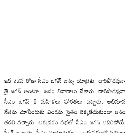
ఇక 22వ రోజు సీఎం జగన్ బస్సు యాత్రకు దారిపొడవునా
జై జగన్ అంటూ జనం నినాదాలు చేశారు. దారిపొడవునా
సీఎం జగన్ కి మహిళలు హారతలు పట్టారు. అభిమాన
నేతను చూసేందుకు ఎండను సైతం లెక్కజేయకుండా జనం
తరలి వచ్చారు. అక్కవరం సభలో సీఎం జగన్ అదిరిపోయే
స్పీచ్ ఇచ్చారు. సీఎం మాట్లాడుతూ.. “అక్కవరంలో సిక్కొలు