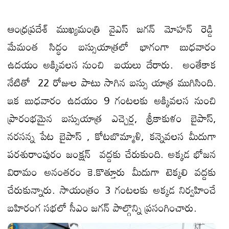
ఆంధ్రప్రదేశ్ ముఖ్యమంత్రి వైఎస్ జగన్ మోహన్ రెడ్డి
మేమంత సిద్ధం బస్సుయాత్రలో భాగంగా బుధవారం
ఉదయం అక్కివలస నుంచి బయలు దేరారు. అంతేకాక
నేటితో 22 రోజుల పాటు సాగిన బస్సు యాత్ర ముగిసింది.
ఇక బుధవారం ఉదయం 9 గంటలకు అక్కివలస నుంచి
ప్రారంభమైన బస్సుయాత్ర ఎచ్చెర్ల, శ్రీకాకుళం బైపాస్,
నరసన్న పేట బైపాస్ , కోటబొమ్మాళి, కన్నెవలస మీదుగా
పరశురాంపురం జంక్షన్ వద్దకు చేరుకుంది. అక్కడ భోజన
విరామం అనంతరం కె.కొత్తూరు మీదుగా టెక్కలి వద్దకు
చేరుకున్నారు. సాయంత్రం 3 గంటలకు అక్కడ నిర్వహించే
బహిరంగ సభలో సీఎం జగన్ పాల్గొన్ని ప్రసంగించారు.