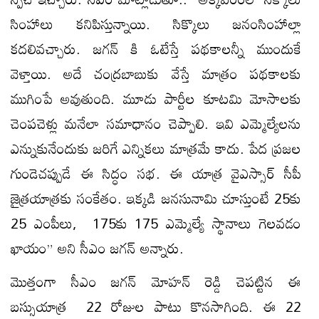
సింహాలు కనిపిస్తున్నాయి. సిక్కొలు జనంసింహాల్లా
కదలివచ్చారు. జగన్ కి ఓటేస్తే పథకాలన్నీ ముందుకే
వెళ్తాయి. అదే చంద్రబాబుకు వేస్తే మాత్రం పథకాలకు
ముగింపే అవుతుంది. మూడు పార్టీల కూటమి మోసాలకు
చెంపచెళ్లు మనేలా సమాధానం చెప్పాలి. ఇవి ఎమ్మెల్యేలను
ఎన్నుకునేందుకు జరిగే ఎన్నికలు మాత్రమే కాదు. పేద ప్రజల
గుండెచప్పుడే ఈ సిద్ధం సభ. ఈ యాత్ర వైఎస్సార్ సీపీ
జైత్రయాత్రకు సంకేతం. ఇక్కడి జనసునామి చూస్తుంటే 25కు
25 ఎంపీలు, 175కు 175 ఎమ్మెల్యే స్థానాలు గెలవడం
ఖాయం” అని సీఎం జగన్ అన్నారు.
మొత్తంగా సీఎం జగన్ మోహన్ రెడ్డి చెపట్టిన ఈ
బస్సుయాత్ర 22 రోజుల పాటు కొనసాగింది. ఈ 22