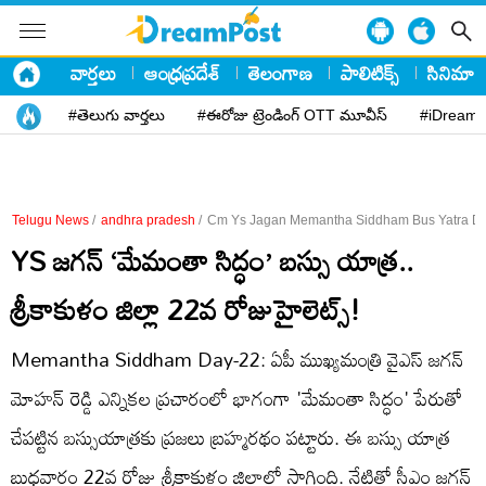
వార్తలు
ఆంధ్రప్రదేశ్
తెలంగాణ
పాలిటిక్స్
సినిమా
#తెలుగు వార్తలు
#ఈరోజు ట్రెండింగ్ OTT మూవీస్
#iDreamP
Telugu News
/
andhra pradesh
/
Cm Ys Jagan Memantha Siddham Bus Yatra Day 
YS జగన్ ‘మేమంతా సిద్ధం’ బస్సు యాత్ర..
శ్రీకాకుళం జిల్లా 22వ రోజుహైలెట్స్!
Memantha Siddham Day-22: ఏపీ ముఖ్యమంత్రి వైఎస్ జగన్
మోహన్ రెడ్డి ఎన్నికల ప్రచారంలో భాగంగా 'మేమంతా సిద్ధం' పేరుతో
చేపట్టిన బస్సుయాత్రకు ప్రజలు బ్రహ్మరథం పట్టారు. ఈ బస్సు యాత్ర
బుధవారం 22వ రోజు శ్రీకాకుళం జిల్లాలో సాగింది. నేటితో సీఎం జగన్