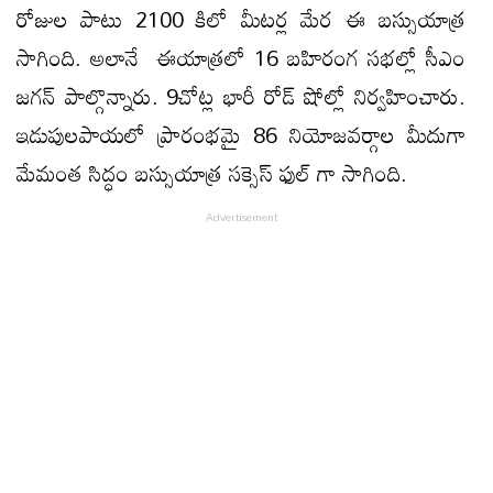
రోజుల పాటు 2100 కిలో మీటర్ల మేర ఈ బస్సుయాత్ర
సాగింది. అలానే ఈయాత్రలో 16 బహిరంగ సభల్లో సీఎం
జగన్ పాల్గొన్నారు. 9చోట్ల భారీ రోడ్ షోల్లో నిర్వహించారు.
ఇడుపులపాయలో ప్రారంభమై 86 నియోజవర్గాల మీదుగా
మేమంత సిద్ధం బస్సుయాత్ర సక్సెస్ ఫుల్ గా సాగింది.