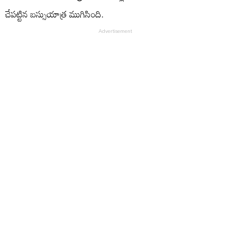
చేపట్టిన బస్సుయాత్ర ముగిసింది.