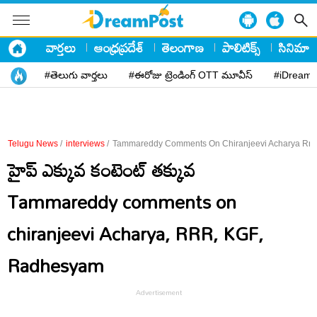
వార్తలు
ఆంధ్రప్రదేశ్
తెలంగాణ
పాలిటిక్స్
సినిమా
#తెలుగు వార్తలు
#ఈరోజు ట్రెండింగ్ OTT మూవీస్
#iDreamP
Telugu News
/
interviews
/
Tammareddy Comments On Chiranjeevi Acharya Rrr
హైప్ ఎక్కువ‌ కంటెంట్ త‌క్కువ‌
Tammareddy comments on
chiranjeevi Acharya, RRR, KGF,
Radhesyam