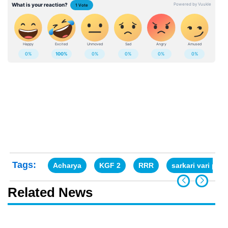
Tags:
Acharya
KGF 2
RRR
sarkari vari pata
Related News