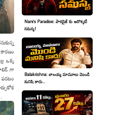
Nani’s Paradise: పారడైజ్ కు అదొక్కటే
సమస్య!
సుకున్న
. కారణం
్లు ఒక్క
ాలిడ్ గా
Balakrishna: బాలయ్య మామూలు మొండి
లో పడటం
మనిషి కాదు..
ర్చుకోక
ు.