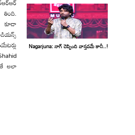
్ఆర్ఆర్
 తింది.
స్ కూడా
ఆడియన్స్
యేటర్లు
Nagarjuna: నాగ్ చెప్పింది వాస్తవమే కానీ..!
(Shahid
తే అలా