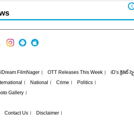
ews
iDream FilmNager
OTT Releases This Week
iD's క్రికెట్ స్
ternational
National
Crime
Politics
oto Gallery
Contact Us
Disclaimer