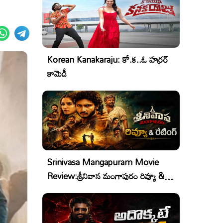
Korean Kanakaraju: కో.క..ఓ హర్రర్
కామెడీ
Srinivasa Mangapuram Movie
Review:శ్రీనివాస మంగాపురం రివ్యూ &
రేటింగ్