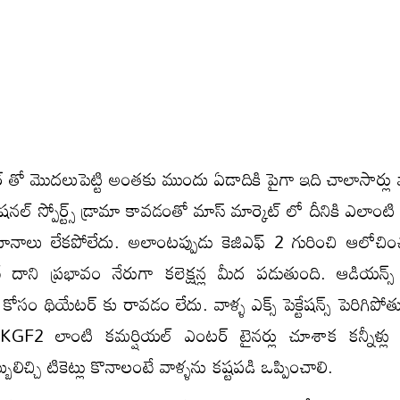
్ తో మొదలుపెట్టి అంతకు ముందు ఏడాదికి పైగా ఇది చాలాసార్లు
నల్ స్పోర్ట్స్ డ్రామా కావడంతో మాస్ మార్కెట్ లో దీనికి ఎలాంట
మానాలు లేకపోలేదు. అలాంటప్పుడు కెజిఎఫ్ 2 గురించి ఆలోచి
ే దాని ప్రభావం నేరుగా కలెక్షన్ల మీద పడుతుంది. ఆడియన్స
న్స్ కోసం థియేటర్ కు రావడం లేదు. వాళ్ళ ఎక్స్ పెక్టేషన్స్ పెరిగిపో
2 లాంటి కమర్షియల్ ఎంటర్ టైనర్లు చూశాక కన్నీళ్లు తె
ులిచ్చి టికెట్లు కొనాలంటే వాళ్ళను కష్టపడి ఒప్పించాలి.