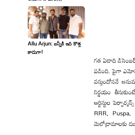
సినిమాలు..ఒకేసారి..ఎందుకో?
Allu Arjun: బన్నీకి ఇది కొత్త
కాదుగా!
గత ఏడాది డిసెంబర
పడింది. పైగా ఎమోష
వస్తుందోననే అను
నిర్ణయం తీసుకుంట
ఆర్టిస్టుల పెర్ఫార్మ
RRR, Puspa, KGF
మెలోడ్రామాలకు డబ్బ