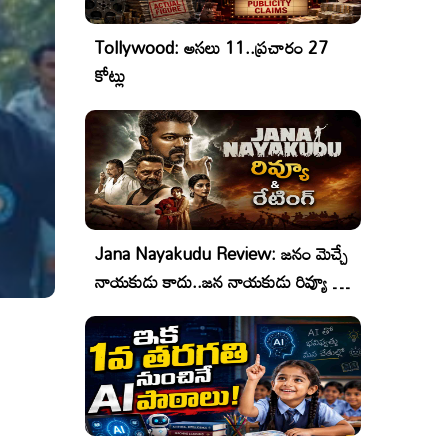
Tollywood: అసలు 11..ప్రచారం 27
కోట్లు
Jana Nayakudu Review: జనం మెచ్చే
నాయకుడు కాదు..జన నాయకుడు రివ్యూ &
రేటింగ్!