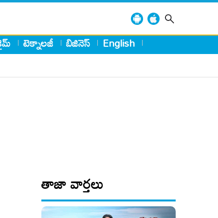
్రైమ్
టెక్నాలజీ
బిజినెస్
English
తాజా వార్తలు