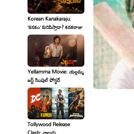
Korean Kanakaraju:
‘కనకం’ కురిపిస్తాడా? కనకరాజు
Yellamma Movie: యల్లమ్మ
జస్ట్ సింపుల్ పోస్టర్
Tollywood Release
Clash: నాలుగు