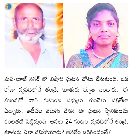
మహబూబ్ నగర్ లో విషాద ఘటన చోటు చేసుకుంది. ఒక
రోజు వ్యవధిలోనే తండ్రి, కూతురు మృతి చెందారు. ఈ
ఘటనతో వారి కుటుంబ సభ్యులు గుండెలు పగిలేలా
ఏడ్చారు. ఇటీవల వెలుగు చేసిన ఈ ఘటన స్థానికులను
కంటతటి పెట్టిస్తుంది. అసలు 24 గంటల వ్యవధిలోనే తండ్రి,
కూతురు ఎలా చనిపోయారు? అసలేం జరిగిందంటే?