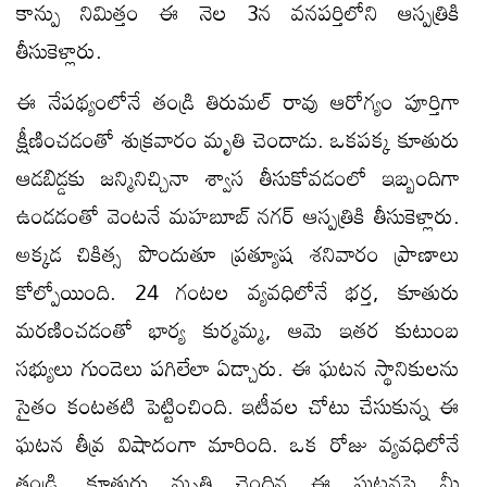
కాన్పు నిమిత్తం ఈ నెల 3న వనపర్తిలోని ఆస్పత్రికి
తీసుకెళ్లారు.
ఈ నేపథ్యంలోనే తండ్రి తిరుమల్ రావు ఆరోగ్యం పూర్తిగా
క్షీణించడంతో శుక్రవారం మృతి చెందాడు. ఒకపక్క కూతురు
ఆడబిడ్డకు జన్మినిచ్చినా శ్వాస తీసుకోవడంలో ఇబ్బందిగా
ఉండడంతో వెంటనే మహబూబ్ నగర్ ఆస్పత్రికి తీసుకెళ్లారు.
అక్కడ చికిత్స పొందుతూ ప్రత్యూష శనివారం ప్రాణాలు
కోల్పోయింది. 24 గంటల వ్యవధిలోనే భర్త, కూతురు
మరణించడంతో భార్య కుర్మమ్మ, ఆమె ఇతర కుటుంబ
సభ్యులు గుండెలు పగిలేలా ఏడ్చారు. ఈ ఘటన స్థానికులను
సైతం కంటతటి పెట్టించింది. ఇటీవల చోటు చేసుకున్న ఈ
ఘటన తీవ్ర విషాదంగా మారింది. ఒక రోజు వ్యవధిలోనే
తండ్రి, కూతురు మృతి చెందిన ఈ ఘటనపై మీ