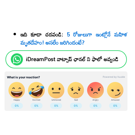
ఇది కూడా చదవండి:
5 రోజులుగా ఇంట్లోనే మహిళ
మృతదేహం! అసలేం జరిగిందంటే?
iDreamPost వాట్సాప్ ఛానల్ ని ఫాలో అవ్వండి