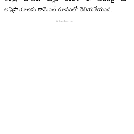
అభిప్రాయాలను కామెంట్ రూపంలో తెలియజేయండి.