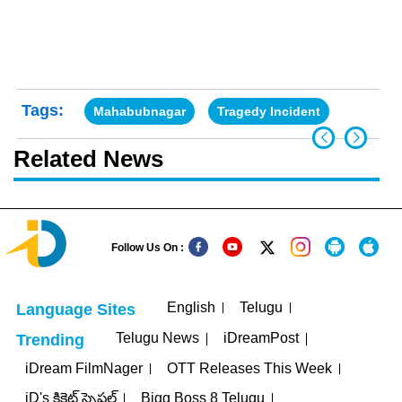
Tags:
Mahabubnagar
Tragedy Incident
Related News
Follow Us On :
English
Telugu
Language Sites
Telugu News
iDreamPost
Trending
iDream FilmNager
OTT Releases This Week
iD's క్రికెట్ స్పెషల్
Bigg Boss 8 Telugu