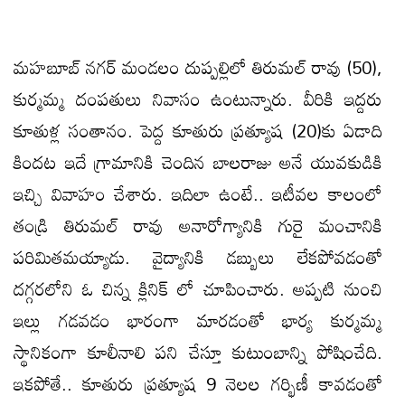
మహబూబ్ నగర్ మండలం దుప్పల్లిలో తిరుమల్ రావు (50),
కుర్మమ్మ దంపతులు నివాసం ఉంటున్నారు. వీరికి ఇద్దరు
కూతుళ్ల సంతానం. పెద్ద కూతురు ప్రత్యూష (20)కు ఏడాది
కిందట ఇదే గ్రామానికి చెందిన బాలరాజు అనే యువకుడికి
ఇచ్చి వివాహం చేశారు. ఇదిలా ఉంటే.. ఇటీవల కాలంలో
తండ్రి తిరుమల్ రావు అనారోగ్యానికి గురై మంచానికి
పరిమితమయ్యాడు. వైద్యానికి డబ్బులు లేకపోవడంతో
దగ్గరలోని ఓ చిన్న క్లినిక్ లో చూపించారు. అప్పటి నుంచి
ఇల్లు గడవడం భారంగా మారడంతో భార్య కుర్మమ్మ
స్థానికంగా కూలీనాలి పని చేస్తూ కుటుంబాన్ని పోషించేది.
ఇకపోతే.. కూతురు ప్రత్యూష 9 నెలల గర్భిణీ కావడంతో