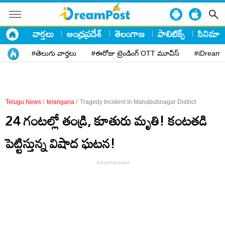
వార్తలు
ఆంధ్రప్రదేశ్
తెలంగాణ
పాలిటిక్స్
సినిమా
#తెలుగు వార్తలు
#ఈరోజు ట్రెండింగ్ OTT మూవీస్
#iDreamP
Telugu News
/
telangana
/
Tragedy Incident In Mahabubnagar District
24 గంటల్లో తండ్రి, కూతురు మృతి! కంటతడి
పెట్టిస్తున్న విషాద ఘటన!