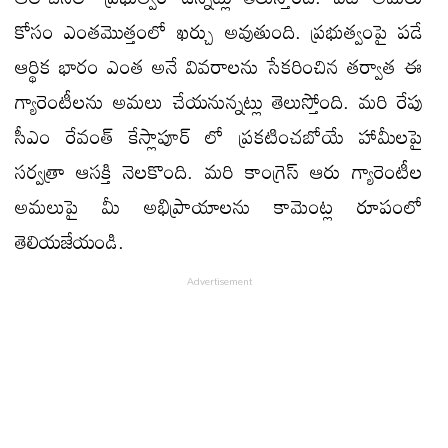
కోసం ఎంతమొత్తంలో ఖర్చు అవుతుంది. ప్రభుత్వంపై పడే
ఆర్థిక భారం ఎంత అనే వివరాలను సేకరించిన తర్వాత ఈ
గ్యారెంటీలను అమలు చేయనున్నట్లు తెలుస్తోంది. మరి రేపు
సీఎం రేవంత్ కేస్లాపూర్ లో ప్రకటించబోయే హామీలపై
సర్వత్రా ఆసక్తి నెలకొంది. మరి కాంగ్రెస్ ఆరు గ్యారెంటీల
అమలుపై మీ అభిప్రాయాలను కామెంట్ల రూపంలో
తెలియజేయండి.