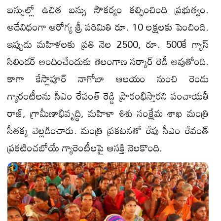
బస్సుల్లో ఉచిత బస్సు సౌకర్యం కల్పించింది ప్రభుత్వం.
అదేవిధంగా ఆరోగ్య శ్రీ పరిమితి రూ. 10 లక్షలకు పెంచింది.
ఇప్పుడు మహిళలకు ప్రతి నెల 2500, రూ. 500కే గ్యాస్
సిలిండర్ అందించేందుకు తెలంగాణ సర్కార్ రెడీ అవుతోంది.
కాగా కేస్లాపూర్‌ నాగోబా ఆలయం నుంచి రెండు
గ్యారంటీలను సీఎం రేవంత్ రెడ్డి ప్రారంభిస్తారని పంచాయతీ
రాజ్, గ్రామీణాభివృద్ధి, మహిళా శిశు సంక్షేమ శాఖ మంత్రి
సీతక్క వెల్లడించారు. మంత్రి ప్రకటనతో రేపు సీఎం రేవంత్
ప్రకటించబోయే గ్యారెంటీలపై ఆసక్తి నెలకొంది.