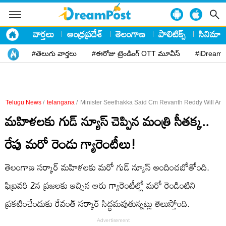
వార్తలు
ఆంధ్రప్రదేశ్
తెలంగాణ
పాలిటిక్స్
సినిమా
#తెలుగు వార్తలు
#ఈరోజు ట్రెండింగ్ OTT మూవీస్
#iDreamP
Telugu News
/
telangana
/
Minister Seethakka Said Cm Revanth Reddy Will An
మహిళలకు గుడ్ న్యూస్ చెప్పిన మంత్రి సీతక్క..
రేపు మరో రెండు గ్యారెంటీలు!
తెలంగాణ సర్కార్ మహిళలకు మరో గుడ్ న్యూస్ అందించబోతోంది.
ఫిబ్రవరి 2న ప్రజలకు ఇచ్చిన ఆరు గ్యారెంటీల్లో మరో రెండింటిని
ప్రకటించేందుకు రేవంత్ సర్కార్ సిద్ధమవుతున్నట్లు తెలుస్తోంది.