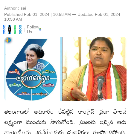
Author :
sai
Published Feb 01, 2024 | 10:58 AM
⚊
Updated
Feb 01, 2024 |
10:58 AM
Follow
|
Us
తెలంగాణలో అధికారం చేపట్టిన కాంగ్రెస్ ప్రజా పాలనే
లక్ష్యంగా ముందుకు సాగుతోంది. ప్రజలకు ఇచ్చిన ఆరు
గ్యారెంటీలను నెరవేర్చేందుకు ప్రణాళికలు రూపొందిస్తోంది.