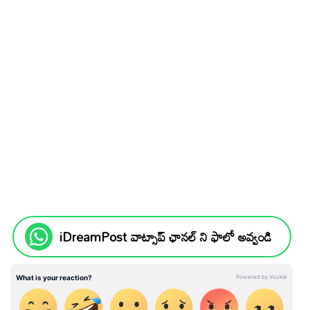
iDreamPost వాట్సాప్ ఛానల్ ని ఫాలో అవ్వండి