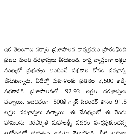
ఇక తెలంగాణ సర్కార్ ప్రజాపాలన కార్యక్రమం ప్రారంభించి
ప్రజల నుంచి దరఖాస్తులు తీసుకుంది. రాష్ట్ర వ్యాప్తంగా లక్షల
సంఖ్యలో ప్రభుత్వం అందించే పథకాల కోసం దరఖాస్తు
చేసుకున్నారు. వీటిల్లో మహిళలకు ప్రతినెల 2,500 ఇచ్చే
పథకానికి ప్రజాపాలనలో 92.93 లక్షల దరఖాస్తులు
వచ్చాయి. అదేవిధంగా 500కే గ్యాస్‌ సిలిండర్‌ కోసం 91.5
లక్షల దరఖాస్తులు వచ్చాయి. ఈ నేపథ్యంలో ఈ రెండు
హామీలను నెరవేర్చితే మహాలక్ష్మీ పథకం పూర్తవుతుందన్న
ఆలోచనలో ప్రభుత్వం ఉన్నట్లు తెలుస్తోంది. వీటి అమలు