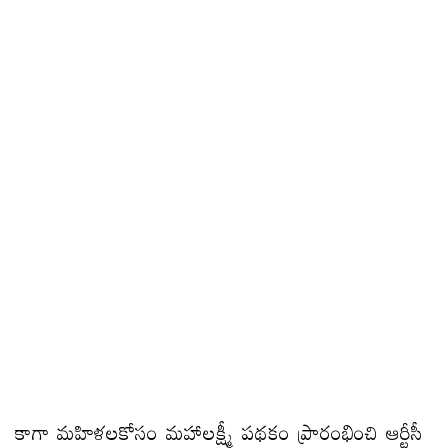
కాగా మహిళలకోసం మహాలక్ష్మీ పథకం ప్రారంభించి ఆర్టీసీ