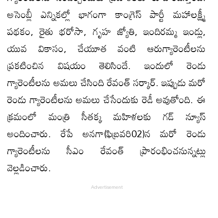
అసెంబ్లీ ఎన్నికల్లో భాగంగా కాంగ్రెస్ పార్టీ మహాలక్ష్మీ
పథకం, రైతు భరోసా, గృహ జ్యోతి, ఇందిరమ్మ ఇండ్లు,
యువ వికాసం, చేయూత వంటి ఆరుగ్యారెంటీలను
ప్రకటించిన విషయం తెలిసిందే. ఇందులో రెండు
గ్యారెంటీలను అమలు చేసింది రేవంత్ సర్కార్. ఇప్పుడు మరో
రెండు గ్యారెంటీలను అమలు చేసేందుకు రెడీ అవుతోంది. ఈ
క్రమంలో మంత్రి సీతక్క మహిళలకు గడ్ న్యూస్
అందించారు. రేపే అనగా(ఫిబ్రవరి02)న మరో రెండు
గ్యారెంటీలను సీఎం రేవంత్ ప్రారంభించనున్నట్లు
వెల్లడించారు.