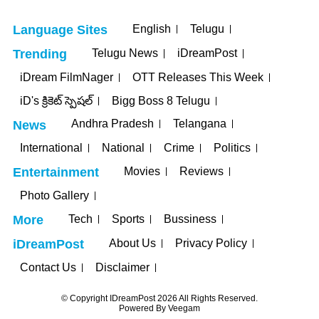
English
Telugu
Language Sites
Telugu News
iDreamPost
Trending
iDream FilmNager
OTT Releases This Week
iD's క్రికెట్ స్పెషల్
Bigg Boss 8 Telugu
Andhra Pradesh
Telangana
News
International
National
Crime
Politics
Movies
Reviews
Entertainment
Photo Gallery
Tech
Sports
Bussiness
More
About Us
Privacy Policy
iDreamPost
Contact Us
Disclaimer
© Copyright IDreamPost 2026 All Rights Reserved.
Powered By
Veegam