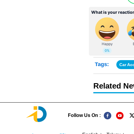
Tags:
Car Ac
Related N
Follow Us On :