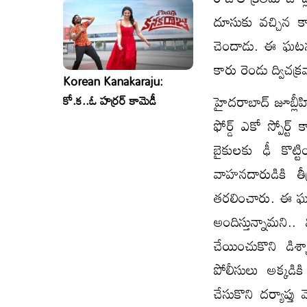
దూసుకు వచ్చిన కారు
చెందాడు. ఈ ఘటన మర
కారు రెండు ద్విచక్
Korean Kanakaraju:
హైదరాబాద్ జూబ్లీహి
కో.క..ఓ హర్రర్ కామెడీ
ఫోర్డ్ ఎకో స్పోర్ట
బైకులకు ఢీ కొట్
వాహనదారుడికి త
తరలించారు. ఈ ఘట
అందిస్తున్నామని.
చేయించుకొని డిశ్
పోలీసులు అక్కడి
చేసుకొని దర్యాప్