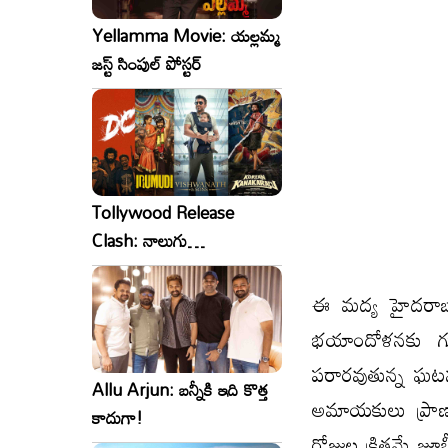
Yellamma Movie: యల్లమ్మ
జస్ట్ సింపుల్ పోస్టర్
Tollywood Release
Clash: నాలుగు
సినిమాలు..ఒకేసారి..ఎందుకో?
ఈ మద్య హైదరాబా
భయాందోళనకు గుర
పరారవుతున్న ఘటన
Allu Arjun: బన్నీకి ఇది కొత్త
అమాయకులు ప్రాణా
కాదుగా!
రోజుల క్రితమే జూబ్