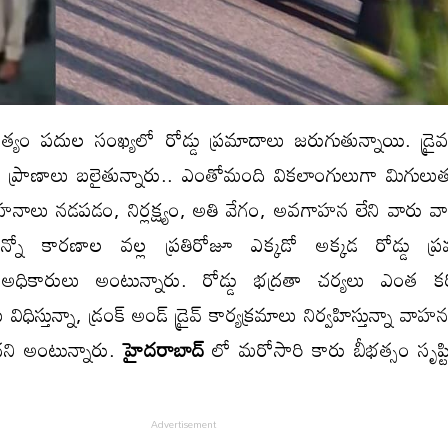
్యం పదుల సంఖ్యలో రోడ్డు ప్రమాదాలు జరుగుతున్నాయి. డ్రైవర్
నిండు ప్రాణాలు బలైతున్నారు.. ఎంతోమంది వికలాంగులుగా మిగులుత
హనాలు నడపడం, నిర్లక్ష్యం, అతి వేగం, అవగాహన లేని వారు 
ో కారణాల వల్ల ప్రతిరోజూ ఎక్కడో అక్కడ రోడ్డు ప్ర
 అధికారులు అంటున్నారు. రోడ్డు భద్రతా చర్యలు ఎంత క
 విధిస్తున్నా, డ్రంక్ అండ్ డ్రైవ్ కార్యక్రమాలు నిర్వహిస్తున్నా వాహ
దని అంటున్నారు.
హైదరాబాద్
లో మరోసారి కారు బీభత్సం సృష్టి