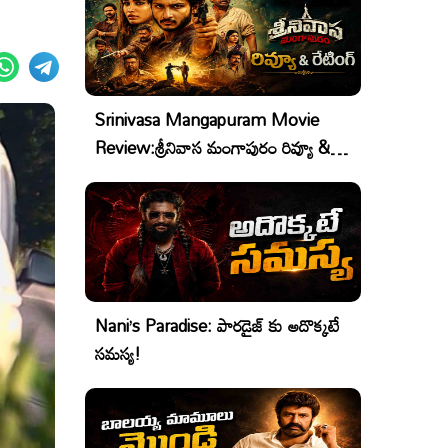
Srinivasa Mangapuram Movie
Review:శ్రీనివాస మంగాపురం రివ్యూ &
రేటింగ్
Nani’s Paradise: పారడైజ్ కు అదొక్కటే
సమస్య!