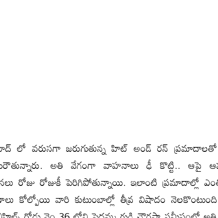
ద్ లో వరుసగా జరుగుతున్న హిట్ అండ్ రన్ ప్రమాదాలతో 
ౌతున్నారు. అతి వేగంగా వాహనాలు ఢీ కొట్టి.. ఆపై ఆ
లు రోజు రోజుకీ పెరిగిపోతున్నాయి. ఇలాంటి ప్రమాదాల్లో ఎ
లు కోల్పోయి వారి కుటుంబాల్లో తీవ్ర విషాదం నెలకొంటుంద
లీహిల్స్ రోడ్డు నెం 36 లోని పెద్దమ్మ గుడి చౌరస్తా సమీపంలో అత