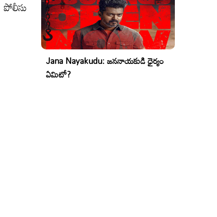
ు పోలీసు
Jana Nayakudu: జననాయకుడి ధైర్యం
ఏమిటో?