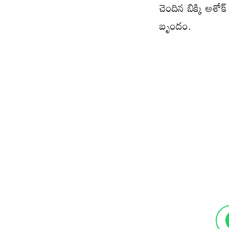
చెందిన బిక్కి అశో
బృందం.