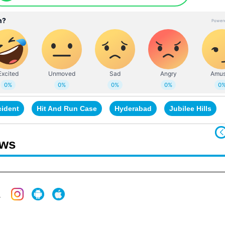
cident
Hit And Run Case
Hyderabad
Jubilee Hills
ews