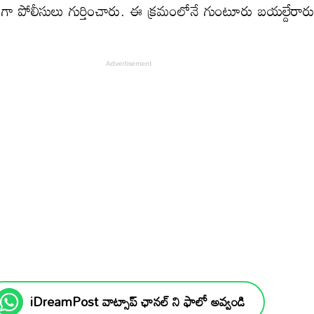
క్ గా పోలీసులు గుర్తించారు. ఈ క్రమంలోనే గుంటూరు బయల్దేరార
iDreamPost వాట్సాప్ ఛానల్ ని ఫాలో అవ్వండి