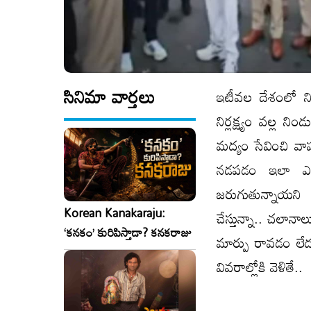
సినిమా వార్తలు
ఇటీవల దేశంలో నిత
నిర్లక్ష్యం వల్ల 
మద్యం సేవించి వా
నడపడం ఇలా ఎన్న
జరుగుతున్నాయని
Korean Kanakaraju:
చేస్తున్నా.. చలానాలు
‘కనకం’ కురిపిస్తాడా? కనకరాజు
మార్పు రావడం లే
వివరాల్లోకి వెళితే..