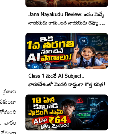
Jana Nayakudu Review: జనం మెచ్చే
నాయకుడు కాదు..జన నాయకుడు రివ్యూ &
రేటింగ్!
Class 1 నుంచే AI Subject..
భారతదేశంలో మొదటి రాష్ట్రంగా కొత్త చరిత్ర!
ప్రజలు
పకుండా
ంతోమంది
ి. వారం
ి వేగంగా