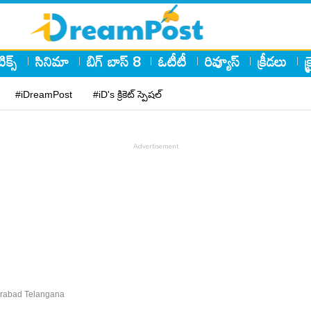
ిక్స్
సినిమా
బిగ్ బాస్ 8
ఓటీటీ
రివ్యూస్
క్రీడలు
క
#iDreamPost
#iD's క్రికెట్ స్పెషల్
derabad Telangana