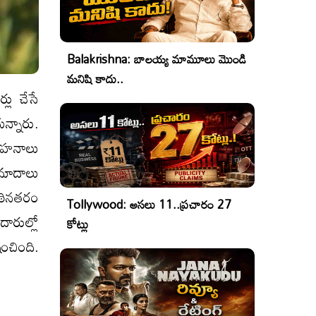
Balakrishna: బాలయ్య మామూలు మొండి
మనిషి కాదు..
లు చేసే
ున్నారు.
వాహనాలు
మాదాలు
ఠినతరం
Tollywood: అసలు 11..ప్రచారం 27
నదారుల్లో
కోట్లు
ంచింది.