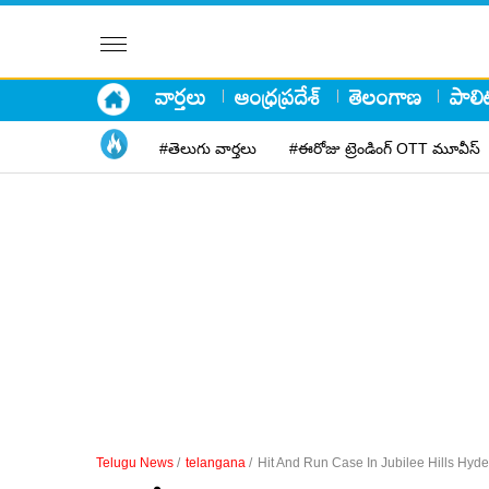
వార్తలు
ఆంధ్రప్రదేశ్
తెలంగాణ
పాలిట
#తెలుగు వార్తలు
#ఈరోజు ట్రెండింగ్ OTT మూవీస్
Telugu News
/
telangana
/
Hit And Run Case In Jubilee Hills Hy