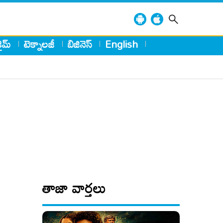
్రైమ్
టెక్నాలజీ
బిజినెస్
English
తాజా వార్తలు