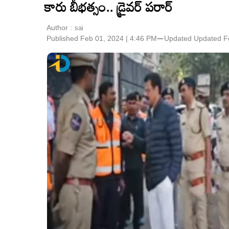
కారు బీభత్సం.. డ్రైవర్ పరార్
Author :
sai
Published Feb 01, 2024 | 4:46 PM
⚊
Updated
Updated F