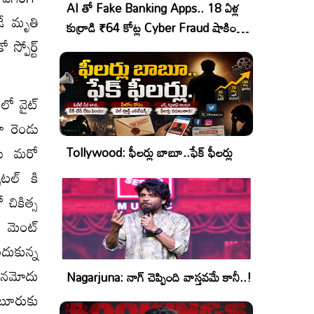
AI తో Fake Banking Apps.. 18 ఏళ్ల
కడే మృతి
కుర్రాడి ₹64 కోట్ల Cyber Fraud షాకింగ్
స్పోర్ట్
ఆపరేషన్!
 లో వైట్
గా రెండు
ాటు మరో
Tollywood: ఫీలర్లు బాబూ..ఫేక్ ఫీలర్లు
టల్ కి
చికిత్స
్ మెంట్
దుకున్న
ు నమోదు
Nagarjuna: నాగ్ చెప్పింది వాస్తవమే కానీ..!
ంటూరుకు