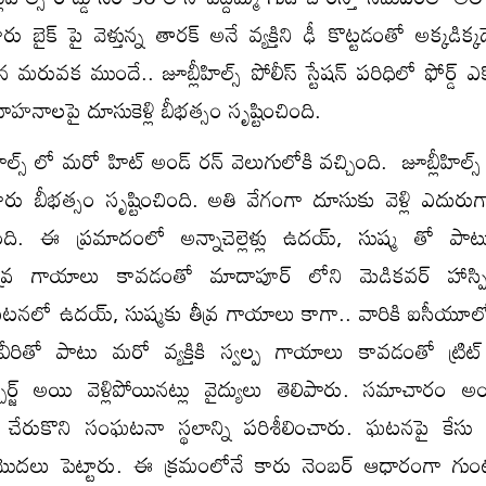
 బైక్ పై వెళ్తున్న తారక్ అనే వ్యక్తిని ఢీ కొట్టడంతో అక్కడిక్
ువక ముందే.. జూబ్లీహిల్స్ పోలీస్ స్టేషన్ పరిధిలో ఫోర్డ్ ఎకో 
రవాహనాలపై దూసుకెళ్లి బీభత్సం సృష్టించింది.
ల్స్ లో మరో హిట్ అండ్ రన్ వెలుగులోకి వచ్చింది. జూబ్లీహిల్స్
్ కారు బీభత్సం సృష్టించింది. అతి వేగంగా దూసుకు వెళ్లి ఎదురు
టింది. ఈ ప్రమాదంలో అన్నాచెల్లెళ్లు ఉదయ్, సుష్మ తో ప
ీవ్ర గాయాలు కావడంతో మాదాపూర్ లోని మెడికవర్ హాస్పి
నలో ఉదయ్, సుష్మకు తీవ్ర గాయాలు కాగా.. వారికి ఐసీయూలో 
. వీరితో పాటు మరో వ్యక్తికి స్వల్ప గాయాలు కావడంతో ట్రిట
చార్జ్ అయి వెళ్లిపోయినట్లు వైద్యులు తెలిపారు. సమాచారం అం
కి చేరుకొని సంఘటనా స్థలాన్ని పరిశీలించారు. ఘటనపై కేస
తు మొదలు పెట్టారు. ఈ క్రమంలోనే కారు నెంబర్ ఆధారంగా గు