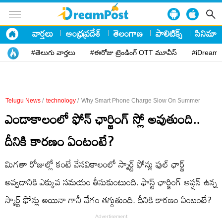
వార్తలు
ఆంధ్రప్రదేశ్
తెలంగాణ
పాలిటిక్స్
సినిమా
#తెలుగు వార్తలు
#ఈరోజు ట్రెండింగ్ OTT మూవీస్
#iDreamP
Telugu News
/
technology
/
Why Smart Phone Charge Slow On Summer
ఎండాకాలంలో ఫోన్ ఛార్జింగ్ స్లో అవుతుంది..
దీనికి కారణం ఏంటంటే?
మిగతా రోజుల్లో కంటే వేసవికాలంలో స్మార్ట్ ఫోన్లు ఫుల్ ఛార్జ్
అవ్వడానికి ఎక్కువ సమయం తీసుకుంటుంది. ఫాస్ట్ ఛార్జింగ్ ఆప్షన్ ఉన్న
స్మార్ట్ ఫోన్లు అయినా గానీ వేగం తగ్గుతుంది. దీనికి కారణం ఏంటంటే?