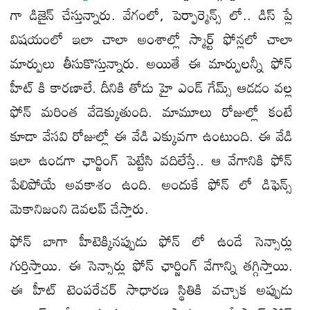
గా డిజైన్ చేస్తున్నారు. వేగంలో, పెర్ఫార్మెన్స్ లో.. డిస్ ప్లే
విషయంలో ఇలా చాలా అంశాల్లో స్మార్ట్ ఫోన్లలో చాలా
మార్పులు తీసుకొస్తున్నారు. అయితే ఈ మార్పులన్నీ ఫోన్
హీట్ కి కారణాలే. దీనికి తోడు హై ఎండ్ గేమ్స్ ఆడడం వల్ల
ఫోన్ మరింత వేడెక్కుతుంది. మామూలు రోజుల్లో కంటే
కూడా వేసవి రోజుల్లో ఈ వేడి ఎక్కువగా ఉంటుంది. ఈ వేడి
ఇలా ఉండగా ఛార్జింగ్ పెట్టేసి వదిలేస్తే.. ఆ వేగానికి ఫోన్
పేలిపోయే అవకాశం ఉంది. అందుకే ఫోన్ లో డిఫెన్స్
మెకానిజంని డెవలప్ చేస్తారు.
ఫోన్ బాగా హీటెక్కినప్పుడు ఫోన్ లో ఉండే సెన్సార్లు
గుర్తిస్తాయి. ఈ సెన్సార్లు ఫోన్ ఛార్జింగ్ వేగాన్ని తగ్గిస్తాయి.
ఈ హీట్ టెంపరేచర్ సాధారణ స్థితికి వచ్చాక అప్పుడు