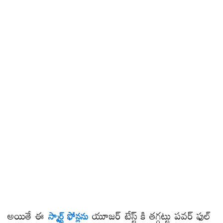
అయితే ఈ
యూజర్ టేస్ట్ కి తగ్గట్టు పవర్ ఫుల్
స్మార్ట్ ఫోన్లను