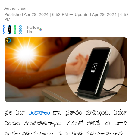
Author :
sai
Published Apr 29, 2024 | 6:52 PM
⚊
Updated
Apr 29, 2024 | 6:52
PM
Follow
|
Us
ప్రతి ఏటా
దాని ప్రతాపం చూపిస్తుంది. ఏటేటా
ఎండాకాలం
ఎండలు మండిపోతున్నాయి. గతంతో పోలిస్తే ఈ ఏడాది
ఎండలు ఎక్కువయ్యాయి. ఈ ఎండలకు మనుషులమే కాదు..