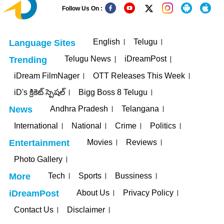
Follow Us On :
English
Telugu
Language Sites
Telugu News
iDreamPost
Trending
iDream FilmNager
OTT Releases This Week
iD's క్రికెట్ స్పెషల్
Bigg Boss 8 Telugu
Andhra Pradesh
Telangana
News
International
National
Crime
Politics
Movies
Reviews
Entertainment
Photo Gallery
Tech
Sports
Bussiness
More
About Us
Privacy Policy
iDreamPost
Contact Us
Disclaimer