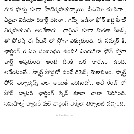
మన ఫోన్లు కూడా హీటెక్కిపోతున్నాయి. వీడియో చూసినా..
ఏదైనా వీడియో రికార్డ్ చేసినా.. గేమ్స్ ఆడినా ఫోన్ ఇట్టే హీట్
ఎక్కిపోతుంది. అంతేకాదు.. ఛార్జింగ్ కూడా మిగతా సీజన్స్
తో పోలిస్తే ఈ సీజన్ లో స్లోగా ఎక్కుతుంది. ఈ సమ్మర్ కి,
ఛార్జింగ్ కి ఏం సంబంధం ఉంది? ఎందుకిలా ఫోన్ స్లోగా
ఛార్జ్ అవుతుంది అంటే దీనికి ఒక కారణం ఉంది.
అదేంటంటే.. స్మార్ట్ ఫోన్లలో ఉండే డిఫెన్స్ మెకానిజం. స్మార్ట్
ఫోన్ పెర్ఫార్మెన్స్ ఎలా అయితే పెరిగిందో.. అదే రేంజ్ లో
ఫోన్ బ్యాటరీ ఛార్జింగ్ స్పీడ్ కూడా చాలా పెరిగింది.
నిమిషాల్లో బ్యాటరీ ఫుల్ ఛార్జింగ్ ఎక్కేలా టెక్నాలజీ వచ్చింది.