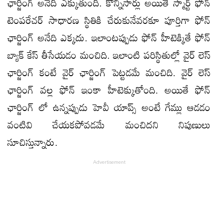
ఛార్జింగ్ అనేది ఎక్కుతుంది. కొన్నిసార్లు అయితే స్మార్ట్ ఫోన్
టెంపరేచర్ సాధారణ స్థితికి చేరుకునేవరకూ పూర్తిగా ఫోన్
ఛార్జింగ్ అనేది ఎక్కదు. ఇలాంటప్పుడు ఫోన్ హీటెక్కితే ఫోన్
బ్యాక్ కేస్ తీసేయడం మంచిది. ఇలాంటి పరిస్థితుల్లో వైర్ లెస్
ఛార్జింగ్ కంటే వైర్ ఛార్జింగ్ పెట్టడమే మంచిది. వైర్ లెస్
ఛార్జింగ్ వల్ల ఫోన్ ఇంకా హీటెక్కుతోంది. అయితే ఫోన్
ఛార్జింగ్ లో ఉన్నప్పుడు హెవీ యాప్స్ అంటే గేమ్లు ఆడడం
వంటివి చేయకపోవడమే మంచిదని నిపుణులు
సూచిస్తున్నారు.