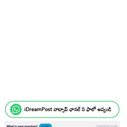
iDreamPost వాట్సాప్ ఛానల్ ని ఫాలో అవ్వండి