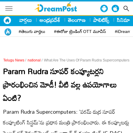
వార్తలు
ఆంధ్రప్రదేశ్
తెలంగాణ
పాలిటిక్స్
సినిమా
#తెలుగు వార్తలు
#ఈరోజు ట్రెండింగ్ OTT మూవీస్
#iDreamP
Telugu News
/
national
/
What Are The Uses Of Param Rudra Supercomputers
Param Rudra సూపర్ కంప్యూటర్లని
ప్రారంభించిన మోడీ! వీటి వల్ల ఉపయోగాలు
ఏంటి?
Param Rudra Supercomputers: 'పరమ్ రుద్ర సూపర్‌
కంప్యూటింగ్ సిస్టమ్‌'ను ప్రధాన మంత్రి ప్రారంభించారు. ఈ కంప్యూటర్లు