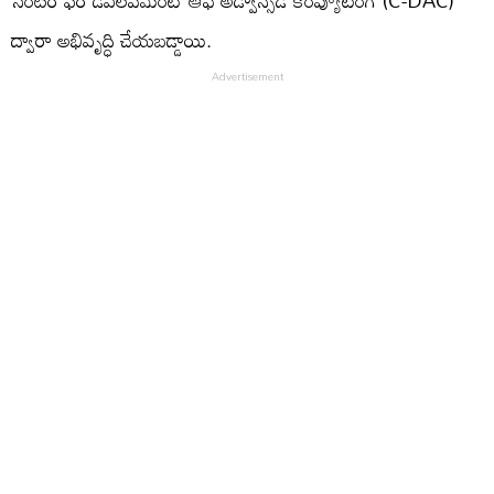
సెంటర్ ఫర్ డెవలప్‌మెంట్ ఆఫ్ అడ్వాన్స్‌డ్ కంప్యూటింగ్ (C-DAC)
ద్వారా అభివృద్ధి చేయబడ్డాయి.