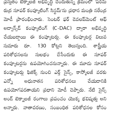
ప్రస్తుతం టెక్నాలజీ అభివృద్ధి చెందుతున్న క్రమంలో ‘పరమ్
రుద్ర సూపర్‌ కంప్యూటింగ్ సిస్టమ్‌’ను ప్రధాన మంత్రి నరేంద్ర
మోడీ ప్రారంభించారు. సెంటర్ ఫర్ డెవలప్‌మెంట్ ఆఫ్
అడ్వాన్స్‌డ్ కంప్యూటింగ్ (C-DAC) ద్వారా అభివృద్ధి
చేయబడ్డాయి ఈ కంప్యూటర్లు. ఈ కంప్యూటర్ల విలువ
సుమారు రూ. 130 కోట్లని తెలుస్తుంది. శాస్త్రీయ
పరిశోధనలను సులభం చేసేందుకు ఈ సూపర్‌
కంప్యూటర్లను ఉపయోగించనున్నారు. ఈ మూడు సూపర్‌
కంప్యూటర్లు ఫిజిక్స్‌ నుంచి ఎర్త్‌ సైన్స్‌, కాస్మోలజీ వరకు
ఎన్నో అధునాతన పరిశోధనలు చేయడానికి
ఉపయోగపడతాయని ప్రధాని మోడీ చెప్పారు. నేటి సైన్స్‌
అండ్‌ టెక్నాలజీ రంగాలు ప్రపంచం యొక్క భవిష్యత్తు అని
అన్నారు. వాతావరణం, సంబంధిత పరిశోధనల కోసం