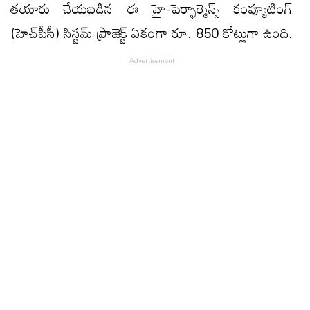
తయారు చేయబడిన ఈ హై-పెర్ఫార్మెన్స్ కంప్యూటింగ్
(హెచ్‌పీసీ) సిస్టమ్‌ ప్రాజెక్ట్ ఏకంగా రూ. 850 కోట్లుగా ఉంది.