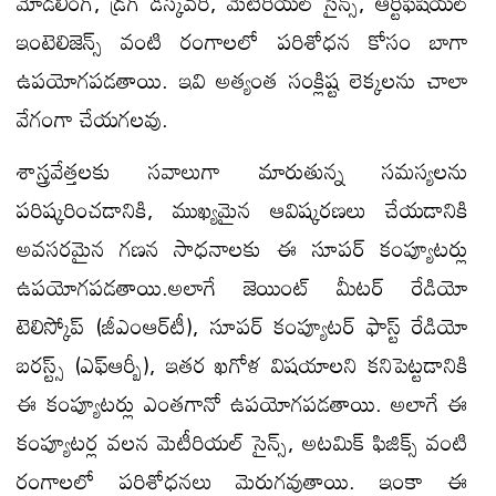
మోడలింగ్, డ్రగ్ డిస్కవరీ, మెటీరియల్ సైన్స్, ఆర్టిఫిషియల్
ఇంటెలిజెన్స్ వంటి రంగాలలో పరిశోధన కోసం బాగా
ఉపయోగపడతాయి. ఇవి అత్యంత సంక్లిష్ట లెక్కలను చాలా
వేగంగా చేయగలవు.
శాస్త్రవేత్తలకు సవాలుగా మారుతున్న సమస్యలను
పరిష్కరించడానికి, ముఖ్యమైన ఆవిష్కరణలు చేయడానికి
అవసరమైన గణన సాధనాలకు ఈ సూపర్‌ కంప్యూటర్లు
ఉపయోగపడతాయి.అలాగే జెయింట్ మీటర్ రేడియో
టెలిస్కోప్ (జీఎంఆర్‌టీ), సూపర్ కంప్యూటర్ ఫాస్ట్ రేడియో
బరస్ట్స్ (ఎఫ్ఆర్బీ), ఇతర ఖగోళ విషయాలని కనిపెట్టడానికి
ఈ కంప్యూటర్లు ఎంతగానో ఉపయోగపడతాయి. అలాగే ఈ
కంప్యూటర్ల వలన మెటీరియల్ సైన్స్, అటమిక్ ఫిజిక్స్ వంటి
రంగాలలో పరిశోధనలు మెరుగవుతాయి. ఇంకా ఈ