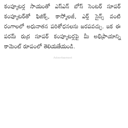
కంప్యూటర్ల సాయంతో ఎస్ఎన్ బోస్ సెంటర్ సూపర్‌
కంప్యూటర్‌తో ఫిజిక్స్, కాస్మోలజీ, ఎర్త్ సైన్స్ వంటి
రంగాలలో అధునాతన పరిశోధనలను జరపవచ్చు. ఇక ఈ
పరమ్ రుద్ర సూపర్‌ కంప్యూటర్లపై మీ అభిప్రాయాన్ని
కామెంట్ రూపంలో తెలియజేయండి.