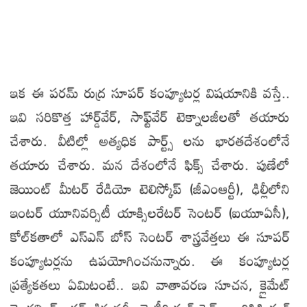
ఇక ఈ పరమ్ రుద్ర సూపర్ కంప్యూటర్ల విషయానికి వస్తే..
ఇవి సరికొత్త హార్డ్‌వేర్, సాఫ్ట్‌వేర్ టెక్నాలజీలతో తయారు
చేశారు. వీటిల్లో అత్యధిక పార్ట్స్ లను భారతదేశంలోనే
తయారు చేశారు. మన దేశంలోనే ఫిక్స్ చేశారు. పుణేలో
జెయింట్ మీటర్ రేడియో టెలిస్కోప్ (జీఎంఆర్టీ), ఢిల్లీలోని
ఇంటర్ యూనివర్సిటీ యాక్సిలరేటర్ సెంటర్ (ఐయూఏసీ),
కోల్‌కతాలో ఎస్‌ఎన్ బోస్ సెంటర్ శాస్త్రవేత్తలు ఈ సూపర్‌
కంప్యూటర్లను ఉపయోగించనున్నారు. ఈ కంప్యూటర్ల
ప్రత్యేకతలు ఏమిటంటే.. ఇవి వాతావరణ సూచన, క్లైమేట్