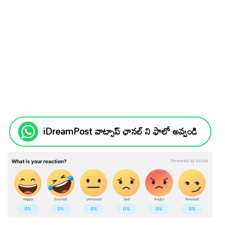
iDreamPost వాట్సాప్ ఛానల్ ని ఫాలో అవ్వండి