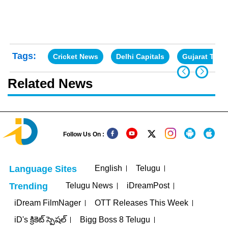
Tags:
Cricket News
Delhi Capitals
Gujarat Tita
Related News
Follow Us On :
English
Telugu
Language Sites
Telugu News
iDreamPost
Trending
iDream FilmNager
OTT Releases This Week
iD's క్రికెట్ స్పెషల్
Bigg Boss 8 Telugu