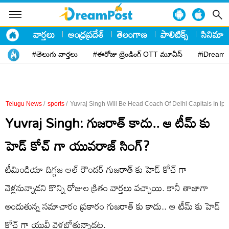
వార్తలు
ఆంధ్రప్రదేశ్
తెలంగాణ
పాలిటిక్స్
సినిమా
#తెలుగు వార్తలు
#ఈరోజు ట్రెండింగ్ OTT మూవీస్
#iDreamP
Telugu News
/
sports
/
Yuvraj Singh Will Be Head Coach Of Delhi Capitals In Ip
Yuvraj Singh: గుజరాత్ కాదు.. ఆ టీమ్ కు
హెడ్ కోచ్ గా యువరాజ్ సింగ్?
టీమిండియా దిగ్గజ ఆల్ రౌండర్ గుజరాత్ కు హెడ్ కోచ్ గా
వెళ్లనున్నాడని కొన్ని రోజుల క్రితం వార్తలు వచ్చాయి. కానీ తాజాగా
అందుతున్న సమాచారం ప్రకారం గుజరాత్ కు కాదు.. ఆ టీమ్ కు హెడ్
కోచ్ గా యువీ వెళ్లబోతున్నాడట.