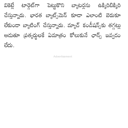
వికెట్లే టార్గెట్​గా పెట్టుకొని బ్యాటర్లను ఉక్కిరిబిక్కిరి
చేస్తున్నారు. భారత బ్యాట్స్​మెన్ కూడా ఎలాంటి బెరుకూ
లేకుండా బ్యాటింగ్ చేస్తున్నారు. మ్యాచ్ కండీషన్స్​కు తగ్గట్లు
ఆడుతూ ప్రత్యర్థులకే ఏమాత్రం కోలుకునే ఛాన్స్ ఇవ్వడం
లేదు.