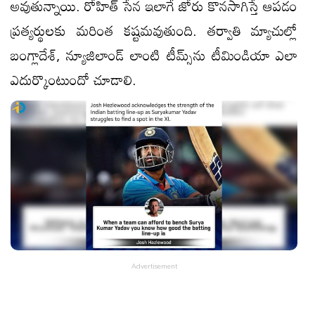
అవుతున్నాయి. రోహిత్ సేన ఇలాగే జోరు కొనసాగిస్తే ఆపడం
ప్రత్యర్థులకు మరింత కష్టమవుతుంది. తర్వాతి మ్యాచుల్లో
బంగ్లాదేశ్, న్యూజిలాండ్ లాంటి టీమ్స్​ను టీమిండియా ఎలా
ఎదుర్కొంటుందో చూడాలి.