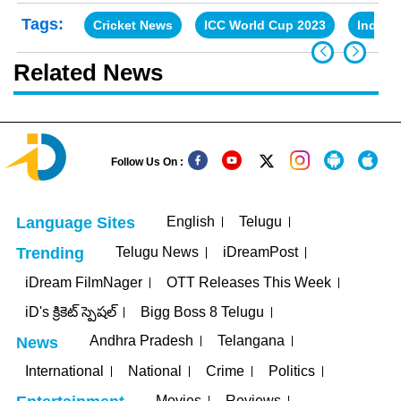
Tags:
Cricket News
ICC World Cup 2023
India v
Related News
Follow Us On :
English
Telugu
Language Sites
Telugu News
iDreamPost
Trending
iDream FilmNager
OTT Releases This Week
iD's క్రికెట్ స్పెషల్
Bigg Boss 8 Telugu
Andhra Pradesh
Telangana
News
International
National
Crime
Politics
Movies
Reviews