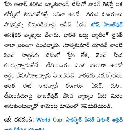
పేస్ అటాక్ కలిగిన న్యూజిలాండ్ టీమ్​తో భారత్ గెలిస్తే ఇక
టోర్నీలో తిరుగులేనట్లే. ఇదిలా ఉంటే.. వరుస విజయాలు
సాధిస్తున్న టీమిండియాపై ఆసీస్ పేసర్
జోష్ హేజల్​వుడ్
ఆసక్తికర వ్యాఖ్యలు చేశాడు. భారత జట్టు బ్యాటింగ్ లైనప్
చాలా బలంగా ఉందన్నాడు. సూర్యకుమార్ యాదవ్ లాంటి
పించ్​ హిట్టర్​కు టీమ్​లో ప్లేస్ లేక, బెంచ్ మీద
కూర్చున్నాడంటేనే.. టీమిండియా ఎంత బలంగా ఉందో
అర్థం చేసుకోవాలన్నాడు హేజల్​వుడ్. భారత్​ను ఎదుర్కోవడం
అంత ఈజీ కాదన్నాడీ కంగారూ పేసర్. మరి..
టీమిండియాపై హేజల్​వుడ్ చేసిన వ్యాఖ్యల మీద మీరేం
అనుకుంటున్నారో కామెంట్ల రూపంలో తెలియజేయండి.
ఇదీ చదవండి:
World Cup: పాకిస్థాన్ పేసర్ షాహిన్ అఫ్రిదీ