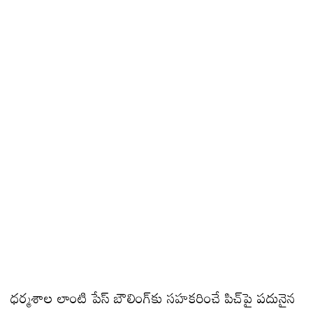
ధర్మశాల లాంటి పేస్ బౌలింగ్​కు సహకరించే పిచ్​పై పదునైన