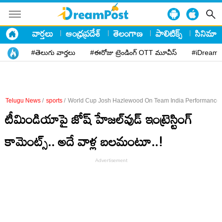
వార్తలు
ఆంధ్రప్రదేశ్
తెలంగాణ
పాలిటిక్స్
సినిమా
#తెలుగు వార్తలు
#ఈరోజు ట్రెండింగ్ OTT మూవీస్
#iDreamP
Telugu News
/
sports
/
World Cup Josh Hazlewood On Team India Performance
టీమిండియాపై జోష్ హేజల్​వుడ్ ఇంట్రెస్టింగ్
కామెంట్స్.. అదే వాళ్ల బలమంటూ..!