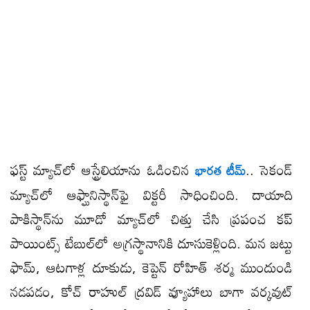
ఫస్ట్ మ్యాచ్​లో ఆస్ట్రేలియాను ఓడించిన
.. సెకండ్
భారత టీమ్
మ్యాచ్​లో ఆఫ్ఘానిస్థాన్​ఫై విక్టరీ సాధించింది. దాయాది
పాకిస్థాన్​ను మూడో మ్యాచ్​లో చిత్తు చేసి ప్రపంచ కప్
పాయింట్స్ టేబుల్​లో అగ్రస్థానానికి దూసుకెళ్లింది. మన జట్టు
ఫామ్, ఆటగాళ్ల దూకుడు, కెప్టెన్ రోహిత్ శర్మ ముందుండి
నడపడం, కోచ్ రాహుల్ ద్రవిడ్ వ్యూహాలు బాగా వర్కవుట్