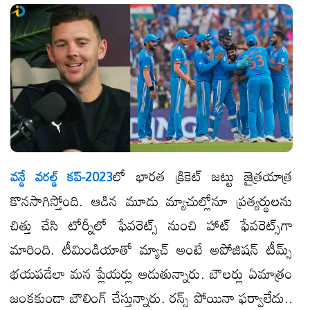
లో భారత క్రికెట్ జట్టు జైత్రయాత్ర
వన్డే వరల్డ్ కప్-2023
కొనసాగిస్తోంది. ఆడిన మూడు మ్యాచుల్లోనూ ప్రత్యర్థులను
చిత్తు చేసి టోర్నీలో ఫేవరెట్స్ నుంచి హాట్ ఫేవరెట్స్​గా
మారింది. టీమిండియాతో మ్యాచ్ అంటే అపోజిషన్ టీమ్స్
భయపడేలా మన ప్లేయర్లు ఆడుతున్నారు. బౌలర్లు ఏమాత్రం
జంకకుండా బౌలింగ్ చేస్తున్నారు. రన్స్ పోయినా ఫర్వాలేదు..