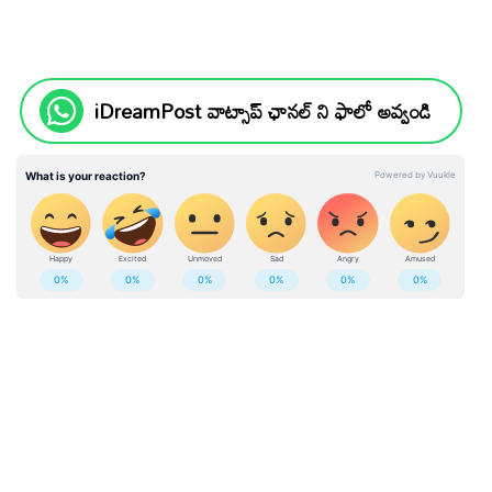
iDreamPost వాట్సాప్ ఛానల్ ని ఫాలో అవ్వండి