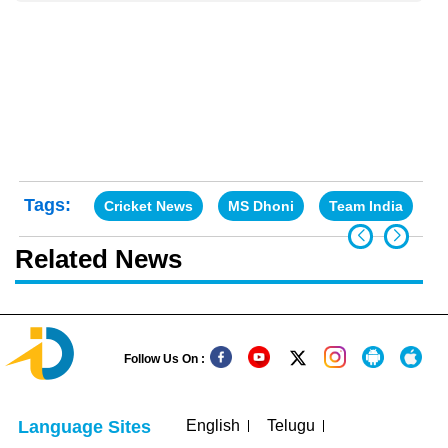
Tags:
Cricket News
MS Dhoni
Team India
Related News
Follow Us On :
English
Telugu
Language Sites