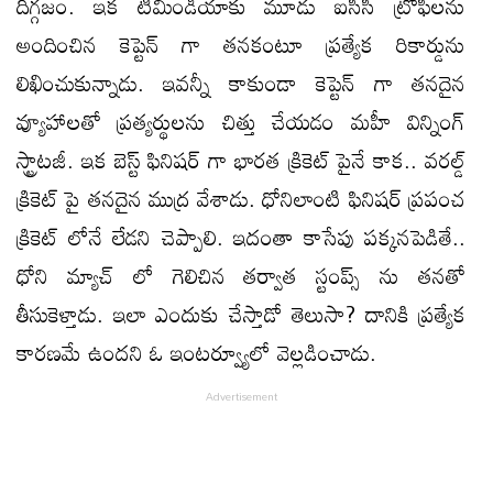
దిగ్గజం. ఇక టీమిండియాకు మూడు ఐసీసీ ట్రోఫీలను
అందించిన కెప్టెన్ గా తనకంటూ ప్రత్యేక రికార్డును
లిఖించుకున్నాడు. ఇవన్నీ కాకుండా కెప్టెన్ గా తనదైన
వ్యూహాలతో ప్రత్యర్థులను చిత్తు చేయడం మహీ విన్నింగ్
స్ట్రాటజీ. ఇక బెస్ట్ ఫినిషర్ గా భారత క్రికెట్ పైనే కాక.. వరల్డ్
క్రికెట్ పై తనదైన ముద్ర వేశాడు. ధోనిలాంటి ఫినిషర్ ప్రపంచ
క్రికెట్ లోనే లేడని చెప్పాలి. ఇదంతా కాసేపు పక్కనపెడితే..
ధోని మ్యాచ్ లో గెలిచిన తర్వాత స్టంప్స్ ను తనతో
తీసుకెళ్తాడు. ఇలా ఎందుకు చేస్తాడో తెలుసా? దానికి ప్రత్యేక
కారణమే ఉందని ఓ ఇంటర్వ్యూలో వెల్లడించాడు.