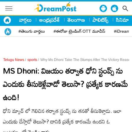
వార్తలు
ఆంధ్రప్రదేశ్
తెలంగాణ
పాలిటిక్స్
సినిమా
#తెలుగు వార్తలు
#ఈరోజు ట్రెండింగ్ OTT మూవీస్
#iDreamP
Telugu News
/
sports
/
Why Ms Dhoni Take The Stumps After The Victory Reaso
MS Dhoni: విజయం తర్వాత ధోని స్టంప్స్ ను
ఎందుకు తీసుకెళ్లేవాడో తెలుసా? ప్రత్యేక కారణమే
ఉంది!
ధోని మ్యాచ్ లో గెలిచిన తర్వాత స్టంప్స్ ను తనతో తీసుకెళ్తాడు. ఇలా
ఎందుకు చేస్తాడో తెలుసా? దానికి ప్రత్యేక కారణమే ఉందని ఓ