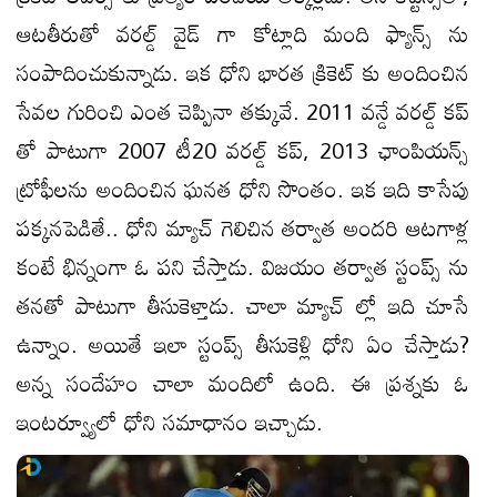
ఆటతీరుతో వరల్డ్ వైడ్ గా కోట్లాది మంది ఫ్యాన్స్ ను
సంపాదించుకున్నాడు. ఇక ధోని భారత క్రికెట్ కు అందించిన
సేవల గురించి ఎంత చెప్పినా తక్కువే. 2011 వన్డే వరల్డ్ కప్
తో పాటుగా 2007 టీ20 వరల్డ్ కప్, 2013 ఛాంపియన్స్
ట్రోఫీలను అందించిన ఘనత ధోని సొంతం. ఇక ఇది కాసేపు
పక్కనపెడితే.. ధోని మ్యాచ్ గెలిచిన తర్వాత అందరి ఆటగాళ్ల
కంటే భిన్నంగా ఓ పని చేస్తాడు. విజయం తర్వాత స్టంప్స్ ను
తనతో పాటుగా తీసుకెళ్తాడు. చాలా మ్యాచ్ ల్లో ఇది చూసే
ఉన్నాం. అయితే ఇలా స్టంప్స్ తీసుకెళ్లి ధోని ఏం చేస్తాడు?
అన్న సందేహం చాలా మందిలో ఉంది. ఈ ప్రశ్నకు ఓ
ఇంటర్వ్యూలో ధోని సమాధానం ఇచ్చాడు.