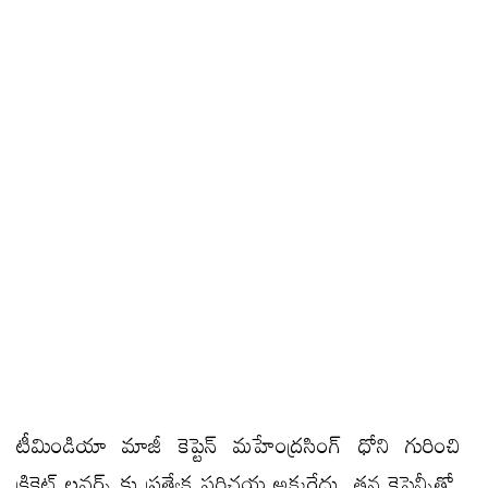
టీమిండియా మాజీ కెప్టెన్ మహేంద్రసింగ్ ధోని గురించి
క్రికెట్ లవర్స్ కు ప్రత్యేక పరిచయ అక్కర్లేదు. తన కెప్టెన్సీతో,