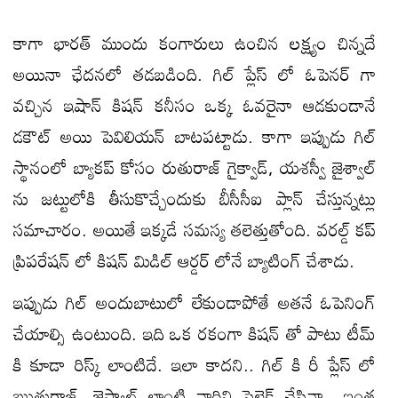
కాగా భారత్ ముందు కంగారులు ఉంచిన లక్ష్యం చిన్నదే
అయినా ఛేదనలో తడబడింది. గిల్ ప్లేస్ లో ఓపెనర్ గా
వచ్చిన ఇషాన్ కిషన్ కనీసం ఒక్క ఓవరైనా ఆడకుండానే
డకౌట్ అయి పెవిలియన్ బాటపట్టాడు. కాగా ఇప్పుడు గిల్
స్థానంలో బ్యాకప్ కోసం రుతురాజ్ గైక్వాడ్, యశస్వీ జైశ్వాల్
ను జట్టులోకి తీసుకొచ్చేందుకు బీసీసీఐ ప్లాన్ చేస్తున్నట్లు
సమాచారం. అయితే ఇక్కడే సమస్య తలెత్తుతోంది. వరల్డ్ కప్
ప్రిపరేషన్ లో కిషన్ మిడిల్ ఆర్డర్ లోనే బ్యాటింగ్ చేశాడు.
ఇప్పుడు గిల్ అందుబాటులో లేకుండాపోతే అతనే ఓపెనింగ్
చేయాల్సి ఉంటుంది. ఇది ఒక రకంగా కిషన్ తో పాటు టీమ్
కి కూడా రిస్క్ లాంటిదే. ఇలా కాదని.. గిల్ కి రీ ప్లేస్ లో
ఋతురాజ్, జైస్వాల్ లాంటి వారిని సెలెక్ట్ చేసినా.. ఇంత