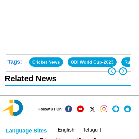
Tags:
Cricket News
ODI World Cup-2023
Rutura
Related News
Follow Us On :
English
Telugu
Language Sites