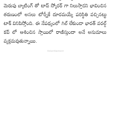
మెరుపు బ్యాటింగ్ తో టాప్ స్కోరర్ గా నిలుస్తాడని భావించిన
తరుణంలో అసలు టోర్నీకే దూరమయ్యే పరిస్థితి వచ్చినట్టు
టాక్ వినిపిస్తోంది. ఈ నేపథ్యంలో గిల్ లేకుండా భారత్ వరల్డ్
కప్ లో ఆశించిన స్తాయిలో రాణిస్తుందా అనే అనుమాలు
వ్యక్తమవుతున్నాయి.