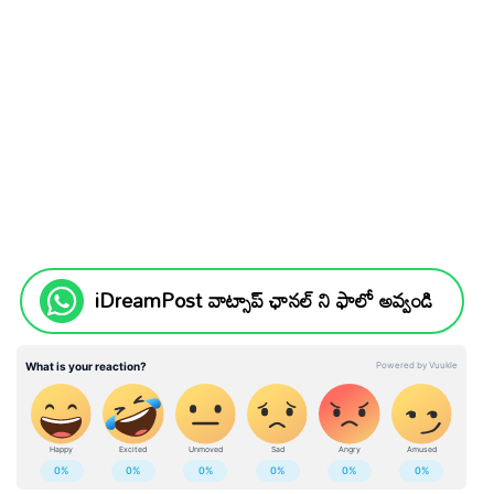
iDreamPost వాట్సాప్ ఛానల్ ని ఫాలో అవ్వండి