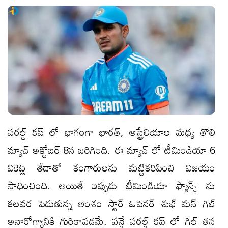
వరల్డ్ కప్ లో భాగంగా భారత్, ఆస్ట్రేలియాల మధ్య తొలి
మ్యాచ్ అక్టోబర్ 8న జరిగింది. ఈ మ్యాచ్ లో టీమిండియా 6
వికెట్ల తేడాతో కంగారులను మట్టికరిపించి విజయం
సాధించింది. అయితే ఇప్పుడు టీమిండియా ఫ్యాన్స్ ను
కలవర పెడుతున్న అంశం స్టార్ ఓపెనర్ శుభ్ మన్ గిల్
అనారోగ్యానికి గురికావడమే. వన్డే వరల్డ్ కప్ లో గిల్ తన