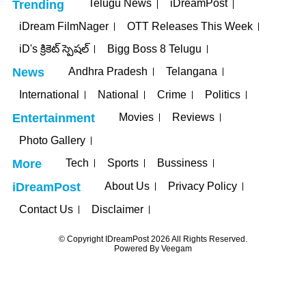
Telugu News
iDreamPost
Trending
iDream FilmNager
OTT Releases This Week
iD's క్రికెట్ స్పెషల్
Bigg Boss 8 Telugu
Andhra Pradesh
Telangana
News
International
National
Crime
Politics
Movies
Reviews
Entertainment
Photo Gallery
Tech
Sports
Bussiness
More
About Us
Privacy Policy
iDreamPost
Contact Us
Disclaimer
© Copyright IDreamPost 2026 All Rights Reserved.
Powered By
Veegam
pashabet
betpark
casibom
iptv satın al
jojobet
casibom
casibom
Cas