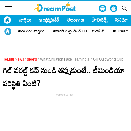
వార్తలు
ఆంధ్రప్రదేశ్
తెలంగాణ
పాలిటిక్స్
సినిమా
#తెలుగు వార్తలు
#ఈరోజు ట్రెండింగ్ OTT మూవీస్
#iDreamP
Telugu News
/
sports
/
What Situation Face Teamindia If Gill Quit World Cup
గిల్ వరల్డ్ కప్ నుండి తప్పుకుంటే.. టీమిండియా
పరిస్థితి ఏంటి?