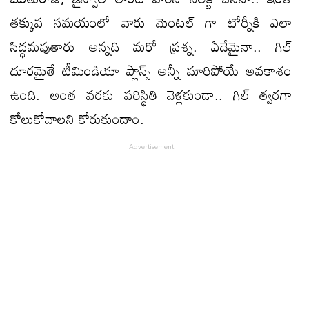
తక్కువ సమయంలో వారు మెంటల్ గా టోర్నీకి ఎలా
సిద్ధమవుతారు అన్నది మరో ప్రశ్న. ఏదేమైనా.. గిల్
దూరమైతే టీమిండియా ప్లాన్స్ అన్నీ మారిపోయే అవకాశం
ఉంది. అంత వరకు పరిస్థితి వెళ్లకుండా.. గిల్ త్వరగా
కోలుకోవాలని కోరుకుందాం.