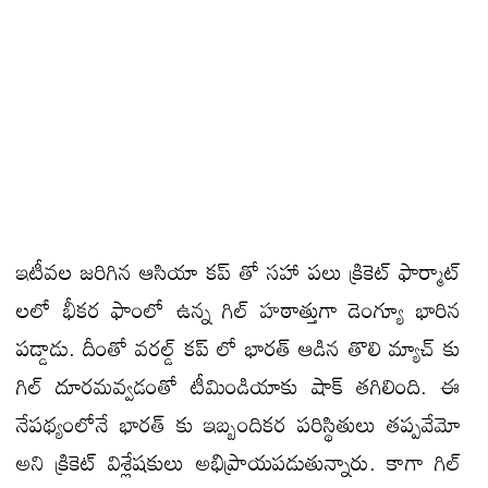
ఇటీవల జరిగిన ఆసియా కప్ తో సహా పలు క్రికెట్ ఫార్మాట్
లలో భీకర ఫాంలో ఉన్న గిల్ హఠాత్తుగా డెంగ్యూ భారిన
పడ్డాడు. దీంతో వరల్డ్ కప్ లో భారత్ ఆడిన తొలి మ్యాచ్ కు
గిల్ దూరమవ్వడంతో టీమిండియాకు షాక్ తగిలింది. ఈ
నేపథ్యంలోనే భారత్ కు ఇబ్బందికర పరిస్థితులు తప్పవేమో
అని క్రికెట్ విశ్లేషకులు అభిప్రాయపడుతున్నారు. కాగా గిల్