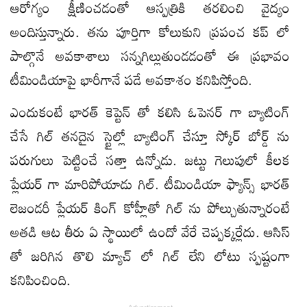
ఆరోగ్యం క్షీణించడంతో ఆస్పత్రికి తరలించి వైద్యం
అందిస్తున్నారు. తను పూర్తిగా కోలుకుని ప్రపంచ కప్ లో
పాల్గొనే అవకాశాలు సన్నగిల్లుతుండడంతో ఈ ప్రభావం
టీమిండియాపై భారీగానే పడే అవకాశం కనిపిస్తోంది.
ఎందుకంటే భారత్ కెప్టెన్ తో కలిసి ఓపెనర్ గా బ్యాటింగ్
చేసే గిల్ తనదైన స్టైల్లో బ్యాటింగ్ చేస్తూ స్కోర్ బోర్డ్ ను
పరుగులు పెట్టించే సత్తా ఉన్నోడు. జట్టు గెలుపులో కీలక
ప్లేయర్ గా మారిపోయాడు గిల్. టీమిండియా ఫ్యాన్స్ భారత్
లెజండరీ ప్లేయర్ కింగ్ కోహ్లీతో గిల్ ను పోల్చుతున్నారంటే
అతడి ఆట తీరు ఏ స్థాయిలో ఉందో వేరే చెప్పక్కర్లేదు. ఆసిస్
తో జరిగిన తొలి మ్యాచ్ లో గిల్ లేని లోటు స్పష్టంగా
కనిపించింది.