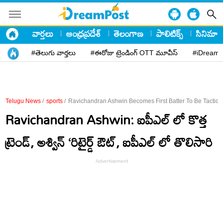
వార్తలు
ఆంధ్రప్రదేశ్
తెలంగాణ
పాలిటిక్స్
సినిమా
#తెలుగు వార్తలు
#ఈరోజు ట్రెండింగ్ OTT మూవీస్
#iDreamP
Telugu News
/
sports
/
Ravichandran Ashwin Becomes First Batter To Be Tacticall
Ravichandran Ashwin: ఐపీఎల్ లో కొత్త
ట్రెండ్, అశ్విన్‌ ‘రిటైర్డ్‌ ఔట్‌, ఐపీఎల్‌ లో తొలిసారి