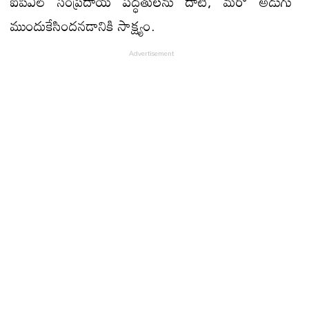
ఐపీఎల్ సంప్ర‌దాయ ప‌ద్ధ‌తుల‌ను దాటి, మ‌రో అడుగు
ముందుకేసింద‌న‌డానికి సాక్ష్యం.