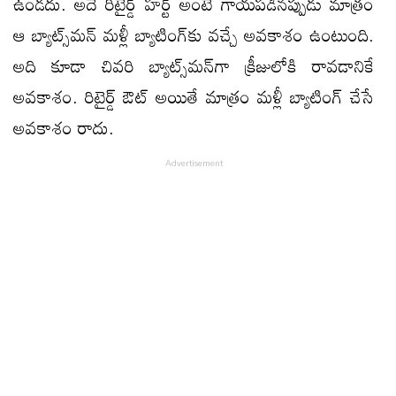
ఉండదు. అదే రిటైర్డ్‌ హర్ట్ అంటే గాయపడినప్పుడు మాత్రం
ఆ బ్యాట్స్‌మన్‌ మళ్లీ బ్యాటింగ్‌కు వచ్చే అవకాశం ఉంటుంది.
అది కూడా చివరి బ్యాట్స్‌మన్‌గా క్రీజులోకి రావడానికే
అవకాశం. రిటైర్డ్‌ ఔట్‌ అయితే మాత్రం మళ్లీ బ్యాటింగ్‌ చేసే
అవకాశం రాదు.