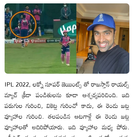
IPL 2022, లక్నో సూపర్‌ జెయింట్స్ తో రాజస్తాన్‌ రాయల్స్
మ్యాచ్ క్రీడా పండితుల‌ను కూడా ఆశ్చ‌ర్య‌ప‌రిచింది. ఇది
ప‌రుగుల గురించి, వికెట్ల గురించో కాదు, ఈ రెండు జ‌ట్ల
వ్యూహాల గురించి. త‌ల‌పండిన ఆట‌గాళ్లే ఈ రెండు జ‌ట్ల
వ్యూహాల‌తో అదిరిపోయారు. ఇది వ్యూహాల మ‌ధ్య పోరు.