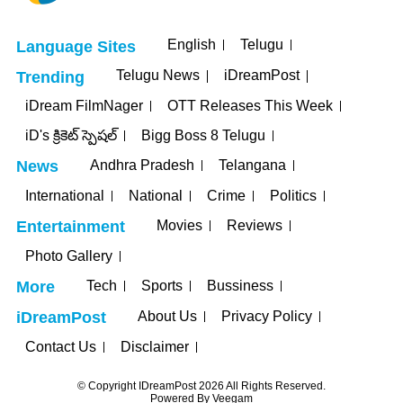
English
Telugu
Language Sites
Telugu News
iDreamPost
Trending
iDream FilmNager
OTT Releases This Week
iD's క్రికెట్ స్పెషల్
Bigg Boss 8 Telugu
Andhra Pradesh
Telangana
News
International
National
Crime
Politics
Movies
Reviews
Entertainment
Photo Gallery
Tech
Sports
Bussiness
More
About Us
Privacy Policy
iDreamPost
Contact Us
Disclaimer
© Copyright IDreamPost 2026 All Rights Reserved.
Powered By
Veegam