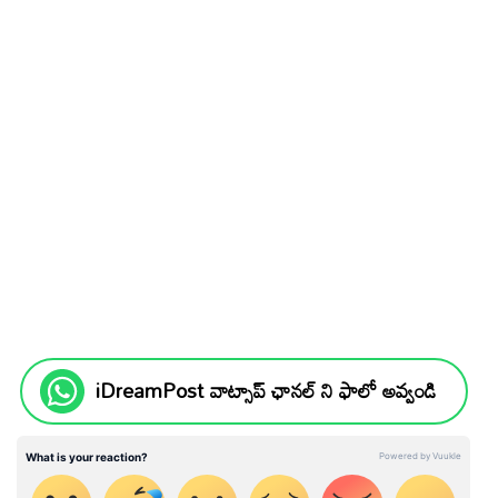
iDreamPost వాట్సాప్ ఛానల్ ని ఫాలో అవ్వండి