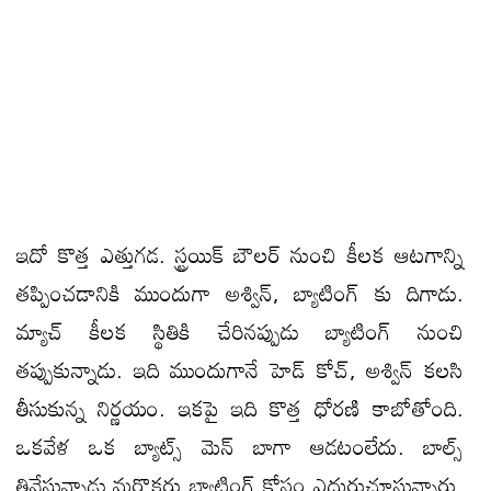
ఇదో కొత్త ఎత్తుగ‌డ‌. స్ట్ర‌యిక్ బౌల‌ర్ నుంచి కీల‌క ఆట‌గాన్ని
త‌ప్పించ‌డానికి ముందుగా అశ్విన్, బ్యాటింగ్ కు దిగాడు.
మ్యాచ్ కీల‌క స్థితికి చేరినప్పుడు బ్యాటింగ్ నుంచి
త‌ప్పుకున్నాడు. ఇది ముందుగానే హెడ్ కోచ్, అశ్విన్ క‌ల‌సి
తీసుకున్న నిర్ణ‌యం. ఇక‌పై ఇది కొత్త ధోర‌ణి కాబోతోంది.
ఒక‌వేళ ఒక బ్యాట్స్ మెన్ బాగా ఆడ‌టంలేదు. బాల్స్
తినేస్తున్నాడు,మ‌రొక‌రు బ్యాటింగ్ కోసం ఎదురుచూస్తున్నారు,