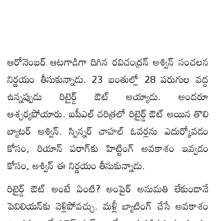
ఆరోనెంబ‌ర్ ఆట‌గాడిగా దిగిన రవిచంద్రన్‌ అశ్విన్‌ సంచలన
నిర్ణయం తీసుకున్నాడు. 23 బంతుల్లో 28 పరుగుల వద్ద
ఉన్నప్పుడు రిటైర్డ్‌ ఔట్‌ అయ్యాడు. అంద‌రూ
ఆశ్చ‌ర్య‌పోయారు. ఐపీఎల్‌ చరిత్రలో రిటైర్డ్‌ ఔట్‌ అయిన తొలి
బ్యాటర్ అశ్విన్. స్పిన్న‌ర్ చాహ‌ల్ ఓవ‌ర్ల‌ను ఎదుర్కోవ‌డం
కోసం, రియాన్‌ పరాగ్‌కు హిట్టింగ్ అవకాశం ఇవ్వడం
కోసం, అశ్విన్‌ ఈ నిర్ణయం తీసుకున్నాడు.
రిటైర్డ్‌ ఔట్‌ అంటే ఏంటి? అంపైర్‌ అనుమతి లేకుండానే
పెవిలియన్‌కు వెళ్లిపోవచ్చు. మ‌ళ్లీ బ్యాటింగ్‌ చేసే అవకాశం