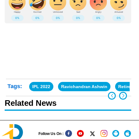
Tags:
IPL 2022
Ravichandran Ashwin
Retired o
Related News
Follow Us On :