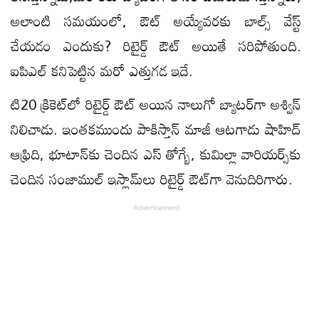
అలాంటి స‌మ‌యంలో, ఔట్ అయ్యేవ‌ర‌కు బాల్స్ వేస్ట్
చేయ‌డం ఎందుకు? రిటైర్డ్ ఔట్ అయితే స‌రిపోతుంది.
ఐపిఎల్ క‌నిపెట్టిన మ‌రో ఎత్తుగ‌డ ఇదే.
టి20 క్రికెట్‌లో రిటైర్డ్‌ ఔట్‌ అయిన నాలుగో బ్యాటర్‌గా అశ్విన్‌
నిలిచాడు. ఇంతకముందు పాకిస్తాన్‌ మాజీ ఆటగాడు షాహిద్‌
ఆఫ్రిది, భూటాన్‌కు చెందిన ఎస్‌ తోగ్బే, కుమిల్లా వారియర్స్‌కు
చెందిన సంజాముల్‌ ఇస్లామ్‌లు రిటైర్డ్‌ ఔట్‌గా వెనుదిరిగారు.