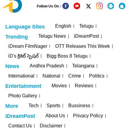
Follow Us On :
English
Telugu
Language Sites
Telugu News
iDreamPost
Trending
iDream FilmNager
OTT Releases This Week
iD's క్రికెట్ స్పెషల్
Bigg Boss 8 Telugu
Andhra Pradesh
Telangana
News
International
National
Crime
Politics
Movies
Reviews
Entertainment
Photo Gallery
Tech
Sports
Bussiness
More
About Us
Privacy Policy
iDreamPost
Contact Us
Disclaimer