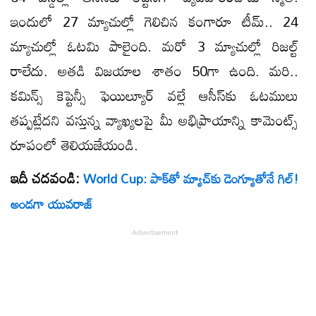
ఇందులో 27 మ్యాచుల్లో గెలిచిన కంగారూ టీమ్.. 24
మ్యాచుల్లో ఓటమి పాలైంది. మరో 3 మ్యాచుల్లో రిజల్ట్
రాలేదు. అతడి విజయాల శాతం 50గా ఉంది. మరి..
కమిన్స్​ కెప్టెన్సీ ఫెయిల్యూర్ వల్లే ఆసీస్​కు ఓటములు
తప్పట్లేదని వస్తున్న వ్యాఖ్యలపై మీ అభిప్రాయాన్ని కామెంట్స్
రూపంలో తెలియజేయండి.
ఇదీ చదవండి:
World Cup: పాక్‌తో మ్యాచ్‌కు డెంగ్యూతోనే గిల్‌!
అండగా యువరాజ్‌