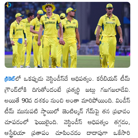
లో ఒకప్పుడు వెస్టిండీస్​దే ఆధిపత్యం. కరీబియన్ టీమ్
క్రికెట్​
గ్రౌండ్​లోకి దిగుతోందంటే ప్రత్యర్థి జట్లు గజగజలాడేవి.
అయితే 90వ దశకం నుంచి అంతా మారిపోయింది. విండీస్​
టీమ్ మునుపటి స్థాయిలో జెంటిల్మన్ గేమ్​పై తన ప్రభావం
చూపడంలో ఫెయిలైంది. వెస్టిండీస్ ఆధిపత్యం తగ్గడం,
ఆస్ట్రేలియా ప్రతాపం చూపించడం దాదాపుగా ఒకేసారి