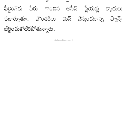
ఫీల్డింగ్​కు పేరు గాంచిన ఆసీస్​ ప్లేయర్లు క్యాచులు
చేజార్చుతూ, బౌండరీలు మిస్ చేస్తుండటాన్ని ఫ్యాన్స్
జీర్ణించుకోలేకపోతున్నారు.