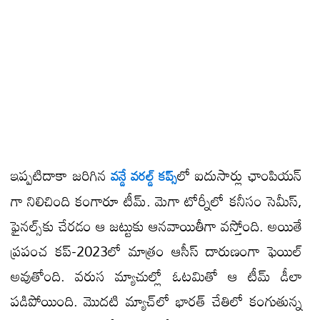
ఇప్పటిదాకా జరిగిన
లో ఐదుసార్లు ఛాంపియన్​
వన్డే వరల్డ్ కప్స్​
గా నిలిచింది కంగారూ టీమ్. మెగా టోర్నీలో కనీసం సెమీస్,
ఫైనల్స్​కు చేరడం ఆ జట్టుకు ఆనవాయితీగా వస్తోంది. అయితే
ప్రపంచ కప్-2023లో మాత్రం ఆసీస్ దారుణంగా ఫెయిల్
అవుతోంది. వరుస మ్యాచుల్లో ఓటమితో ఆ టీమ్ డీలా
పడిపోయింది. మొదటి మ్యాచ్​లో భారత్ చేతిలో కంగుతున్న