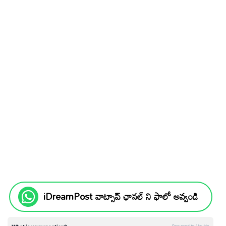
iDreamPost వాట్సాప్ ఛానల్ ని ఫాలో అవ్వండి