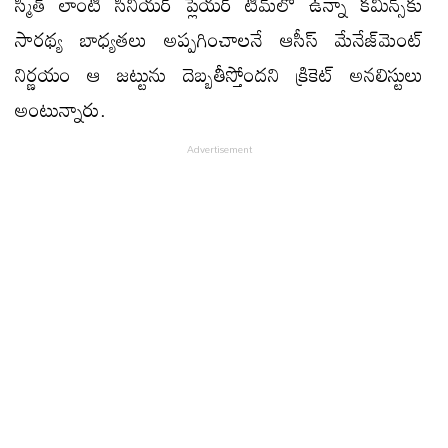
స్మిత్ లాంటి సీనియర్ ప్లేయర్ టీమ్​లో ఉన్నా కమిన్స్​కు
సారథ్య బాధ్యతలు అప్పగించాలనే ఆసీస్ మేనేజ్​మెంట్
నిర్ణయం ఆ జట్టును దెబ్బతీస్తోందని క్రికెట్ అనలిస్టులు
అంటున్నారు.