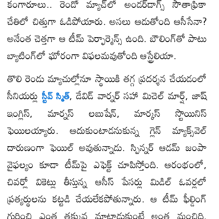
కంగారూలు.. రెండో మ్యాచ్​లో అండర్​డాగ్స్ సౌతాఫ్రికా
చేతిలో చిత్తుగా ఓడిపోయారు. అసలు ఆడుతోంది ఆసీసేనా?
అనేంత చెత్తగా ఆ టీమ్ పెర్ఫార్మెన్స్ ఉంది. బౌలింగ్​తో పాటు
బ్యాటింగ్​లో ఘోరంగా విఫలమవుతోంది ఆస్ట్రేలియా.
తొలి రెండు మ్యాచుల్లోనూ స్థాయికి తగ్గ ప్రదర్శన చేయడంలో
సీనియర్లు
, డేవిడ్ వార్నర్ సహా మిచెల్ మార్ష్, జాష్
స్టీవ్ స్మిత్
ఇంగ్లిస్, మార్నస్ లబుషేన్, మార్కస్ స్టొయినిస్
ఫెయిలయ్యారు. ఆదుకుంటాడనుకున్న గ్లెన్ మ్యాక్స్​వెల్
దారుణంగా ఫెయిల్ అవుతున్నాడు. స్పిన్నర్ ఆడమ్ జంపా
వైఫల్యం కూడా టీమ్​పై ఎఫెక్ట్ చూపిస్తోంది. ఆరంభంలో,
చివర్లో వికెట్లు తీస్తున్న ఆసీస్ పేసర్లు మిడిల్ ఓవర్లలో
ప్రత్యర్థులను కట్టడి చేయలేకపోతున్నారు. ఆ టీమ్ ఫీల్డింగ్
గురించి ఎంత తక్కువ మాట్లాడుకుంటే అంత మంచిది.