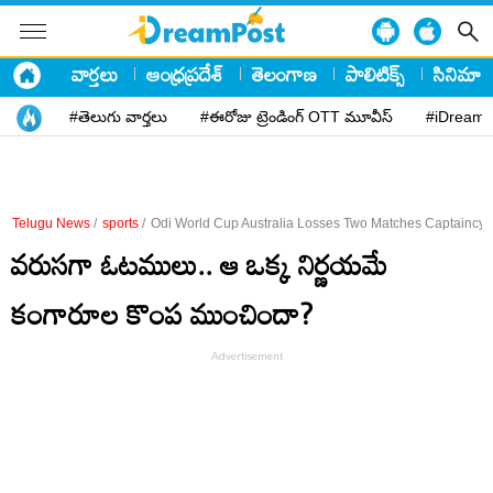
వార్తలు
ఆంధ్రప్రదేశ్
తెలంగాణ
పాలిటిక్స్
సినిమా
#తెలుగు వార్తలు
#ఈరోజు ట్రెండింగ్ OTT మూవీస్
#iDreamP
Telugu News
/
sports
/
Odi World Cup Australia Losses Two Matches Captaincy
వరుసగా ఓటములు.. ఆ ఒక్క నిర్ణయమే
కంగారూల కొంప ముంచిందా?