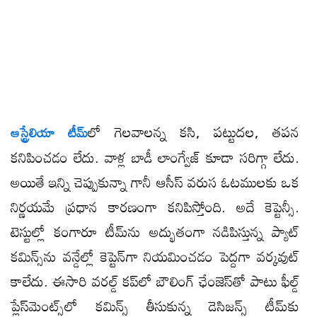
​లో గెలవాలన్న కసి, పట్టుదల, తపన
ఆస్ట్రేలియా టీమ్
కనిపించడం లేదు. వాళ్ల బాడీ లాంగ్వేజ్ కూడా సరిగ్గా లేదు.
అయితే ఇన్ని చెప్పుకున్నా గానీ ఆసీస్ వరుస ఓటములకు ఒక
నిర్ణయమే ప్రధాన కారణంగా కనిపిస్తోంది. అదే కెప్టెన్సీ.
టెస్టుల్లో కంగారూ టీమ్​ను అద్భుతంగా నడిపిస్తున్న ప్యాట్
కమిన్స్​ను వన్డేల్లో కెప్టెన్​గా నియమించడం పెద్దగా వర్కవుట్
కాలేదు. ఈసారి వరల్డ్ కప్​లో బౌలింగ్​ ఛేంజెస్​తో పాటు ఫీల్డ్
ప్లేస్​మెంట్స్​లో కమిన్స్ తీసుకున్న డెసిజన్స్ టీమ్​కు