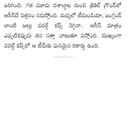
జరిగింది. గత మూడు దశాబ్దాల నుంచి క్రికెట్ గ్రౌండ్​లో
ఆసీస్​దే పెత్తనం నడుస్తోంది. మధ్యలో టీమిండియా, ఇంగ్లండ్
లాంటి జట్లు వరల్డ్ కప్స్ నెగ్గినా.. ఆసీస్ మాత్రం
ఎప్పటికప్పుడు తన సత్తా చాటుతూ వస్తోంది. ముఖ్యంగా
వరల్డ్ కప్స్​లో ఆ టీమ్​కు ఘనమైన రికార్డు ఉంది.