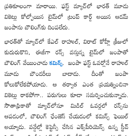
ప్రతికూలంగా మారాయి. ఫస్ట్ మ్యాచ్​లో భారత్ మూడు
వికెట్లు కోల్పోయిన టైమ్​లో ట్రంప్ కార్డ్ అయిన ఆడమ్
జంపాను బౌలింగ్​కు దింపలేదు.
భారత్​తో మ్యాచ్​లో కేఎల్ రాహుల్, విరాట్ కోహ్లీ క్రీజులో
కుదురుకొని, ఈజీగా రన్స్ వస్తున్న టైమ్​లో జంపాతో
బౌలింగ్ వేయించాడు
. జంపా ఫస్ట్ ఓవర్లోనే రాహుల్
కమిన్స్
మూడు బౌండరీలు బాదాడు. దీంతో జంపా
కోలుకోలేకపోయాడు. ఆ తర్వాత ఎంత ప్రయత్నించినా
వికెట్లు రాకపోగా.. పరుగులు కూడా సమర్పించుకున్నాడు.
సౌతాఫ్రికాతో మ్యాచ్​లోనూ మిడిల్ ఓవర్లలో రన్స్​ను
ఆపడంలో, బౌలింగ్ ఛేంజెస్ చేయడంలో కమిన్స్ ఫెయిల్
అయ్యాడు. వన్డేల్లో కెప్టెన్సీ చేసిన ఎక్స్​పీరియెన్స్ ఉన్న స్టీవ్