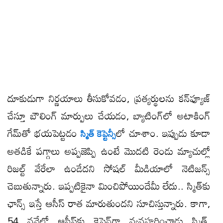
దూకుడుగా నిర్ణయాలు తీసుకోవడం, ప్రత్యర్థులను కన్​ఫ్యూజ్
చేస్తూ బౌలింగ్ మార్పులు చేయడం, బ్యాటింగ్​లో అటాకింగ్
గేమ్​తో భయపెట్టడం
లో చూశాం. ఇప్పుడు కూడా
స్మిత్​ కెప్టెన్సీ
అతడికే పగ్గాలు అప్పజెప్పి ఉంటే మొదటి రెండు మ్యాచుల్లో
రిజల్ట్ వేరేలా ఉండేదని సోషల్ మీడియాలో నెటిజన్స్
చెబుతున్నారు. ఇప్పటికైనా మించిపోయిందేమీ లేదు.. స్మిత్​కు
ఛాన్స్ ఇస్తే ఆసీస్ రాత మారుతుందని సూచిస్తున్నారు. కాగా,
54 వన్డేల్లో ఆసీస్​కు కెప్టెన్​గా వ్యవహరించాడు స్మిత్.