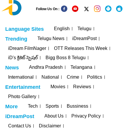
Follow Us On :
English
Telugu
Language Sites
Telugu News
iDreamPost
Trending
iDream FilmNager
OTT Releases This Week
iD's క్రికెట్ స్పెషల్
Bigg Boss 8 Telugu
Andhra Pradesh
Telangana
News
International
National
Crime
Politics
Movies
Reviews
Entertainment
Photo Gallery
Tech
Sports
Bussiness
More
About Us
Privacy Policy
iDreamPost
Contact Us
Disclaimer