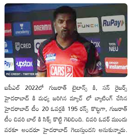
ఐపీఎల్ 2022లో గుజరాత్ టైటాన్స్ కి, సన్ రైజర్స్
హైదరాబాద్ కి మధ్య జ‌రిగిన‌ మ్యాచ్ లో బ్యాటింగ్ చేసిన
హైదరాబాద్ టీం 20 ఓవర్లకి 195 రన్స్ కొట్టగా, గుజరాత్
టీం చివ‌రి బాల్ కి సిక్స్ కొట్టి గెలిచింది. చివరి ఓవర్ ముందు
వరకూ అందరూ హైదరాబాద్ గెలుస్తుందని అనుకున్నారు.