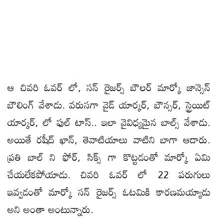
ఆ చివరి ఓవర్ లో, సన్ రైజర్స్ బౌలర్ మార్కో జాన్సెన్‌
బౌలింగ్ వేశాడు. వరుసగా వైడ్ యార్కర్, బౌన్సర్, స్ట్రెయిట్
యార్కర్, లో ఫుల్ టాస్.. ఇలా వైవిధ్యమైన బాల్స్ వేశాడు.
అయితే రషీద్ ఖాన్, తెవాటియాలు వాటిని బాగా ఆడారు.
ప్రతి బాల్ ని ఫోర్, సిక్స్ గా కొట్ట‌డంతో మార్కో ఏమి
చేయలేకపోయాడు. చివ‌రి ఓవ‌ర్ లో 22 పరుగులు
ఇవ్వడంతో మార్కో సన్ రైజర్స్ ఓటమికి కారణమయ్యాడు
అని అంతా అంటున్నారు.