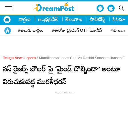
వార్తలు
ఆంధ్రప్రదేశ్
తెలంగాణ
పాలిటిక్స్
సినిమా
#తెలుగు వార్తలు
#ఈరోజు ట్రెండింగ్ OTT మూవీస్
#iDreamP
Telugu News
/
sports
/
Muralitharan Loses Cool As Rashid Smashes Jansen For 
సన్ రైజర్స్ బౌలర్ పై ‘మైండ్ దొబ్బిందా’ అంటూ
విరుచుకుపడ్డ మురళీధరన్