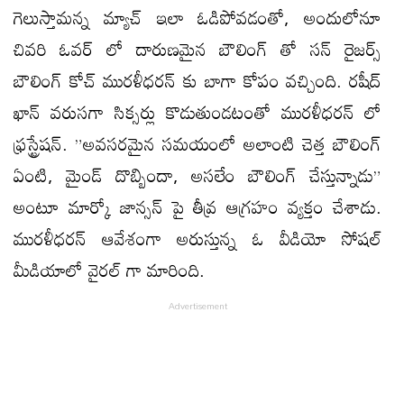
గెలుస్తామ‌న్న మ్యాచ్ ఇలా ఓడిపోవ‌డంతో, అందులోనూ
చివరి ఓవర్ లో దారుణ‌మైన బౌలింగ్ తో సన్ రైజర్స్
బౌలింగ్ కోచ్ మురళీధరన్ కు బాగా కోపం వ‌చ్చింది. రషీద్‌
ఖాన్‌ వరుసగా సిక్సర్లు కొడుతుండటంతో మురళీధరన్ లో
ఫ్రస్ట్రేషన్. ”అవసరమైన సమయంలో అలాంటి చెత్త బౌలింగ్
ఏంటి, మైండ్ దొబ్బిందా, అసలేం బౌలింగ్‌ చేస్తున్నాడు”
అంటూ మార్కో జాన్సన్ పై తీవ్ర ఆగ్రహం వ్యక్తం చేశాడు.
మురళీధరన్ ఆవేశంగా అరుస్తున్న ఓ వీడియో సోషల్
మీడియాలో వైరల్ గా మారింది.