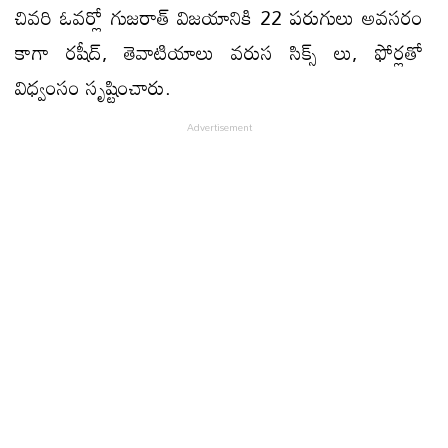
చివరి ఓవర్లో గుజరాత్ విజయానికి 22 పరుగులు అవసరం
కాగా రషీద్, తెవాటియాలు వరుస సిక్స్ లు, ఫోర్లతో
విధ్వంసం సృష్టించారు.