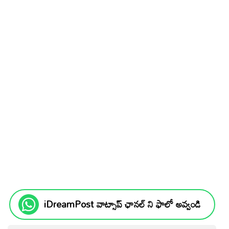
iDreamPost వాట్సాప్ ఛానల్ ని ఫాలో అవ్వండి