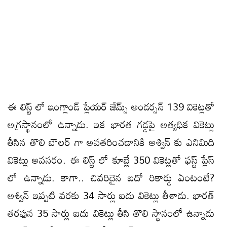
ఈ లిస్ట్ లో ఇంగ్లాండ్ ప్లేయర్ జేమ్స్ అండర్సన్ 139 వికెట్లతో
అగ్రస్థానంలో ఉన్నాడు. ఇక భారత గడ్డపై అత్యధిక వికెట్లు
తీసిన తొలి బౌలర్ గా అవతరించడానికి అశ్విన్ కు ఎనిమిది
వికెట్లు అవసరం. ఈ లిస్ట్ లో కూబ్లే 350 వికెట్లతో ఫస్ట్ ప్లేస్
లో ఉన్నాడు. కాగా.. చివరిదైన ఐదో రికార్డు ఏంటంటే?
అశ్విన్ ఇప్పటి వరకు 34 సార్లు ఐదు వికెట్లు తీశాడు. భారత్
తరఫున 35 సార్లు ఐదు వికెట్లు తీసి తొలి స్థానంలో ఉన్నాడు