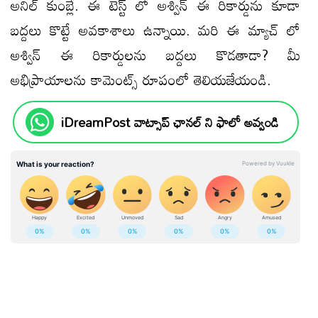
అనిల్ కుంబ్లే. ఈ టెస్ట్ లో అశ్విన్ ఈ రికార్డును కూడా
బద్దలు కొట్టే అవకాశాలు ఉన్నాయి. మరి ఈ మ్యాచ్ లో
అశ్విన్ ఈ రికార్డులను బద్దలు కొడతాడా? మీ
అభిప్రాయాలను కామెంట్స్ రూపంలో తెలియజేయండి.
iDreamPost వాట్సాప్ ఛానల్ ని ఫాలో అవ్వండి