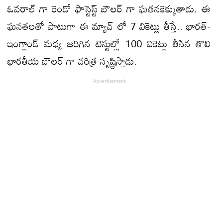
ఓవరాల్ గా రెండో ఫాస్టెస్ట్ బౌలర్ గా ఘతనకెక్కుతాడు. ఈ
ఘనతలతో పాటుగా ఈ మ్యాచ్ లో 7 వికెట్లు తీస్తే.. భారత్-
ఇంగ్లాండ్ మధ్య జరిగిన టెస్టుల్లో 100 వికెట్లు తీసిన తొలి
భారతీయ బౌలర్ గా చరిత్ర సృష్టిస్తాడు.