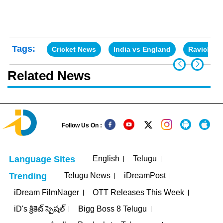
Tags:
Cricket News
India vs England
Ravichan
Related News
Follow Us On :
English
Telugu
Language Sites
Telugu News
iDreamPost
Trending
iDream FilmNager
OTT Releases This Week
iD's క్రికెట్ స్పెషల్
Bigg Boss 8 Telugu