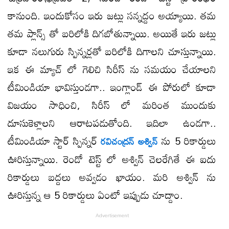
కానుంది. ఇందుకోసం ఇరు జట్లు సన్నద్దం అయ్యాయి. తమ
తమ ప్లాన్స్ తో బరిలోకి దిగబోతున్నాయి. అయితే ఇరు జట్లు
కూడా నలుగురు స్పిన్నర్లతో బరిలోకి దిగాలని చూస్తున్నాయి.
ఇక ఈ మ్యాచ్ లో గెలిచి సిరీస్ ను సమయం చేయాలని
టీమిండియా భావిస్తుండగా.. ఇంగ్లాండ్ ఈ పోరులో కూడా
విజయం సాధించి, సిరీస్ లో మరింత ముందుకు
దూసుకెళ్లాలని ఆరాటపడుతోంది. ఇదిలా ఉండగా..
టీమిండియా స్టార్ స్పిన్నర్
ను 5 రికార్డులు
రవిచంద్రన్ అశ్విన్
ఊరిస్తున్నాయి. రెండో టెస్ట్ లో అశ్విన్ చెలరేగితే ఈ ఐదు
రికార్డులు బద్దలు అవ్వడం ఖాయం. మరి అశ్విన్ ను
ఊరిస్తున్న ఆ 5 రికార్డులు ఏంటో ఇప్పుడు చూద్దాం.