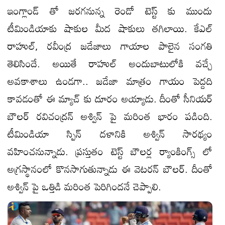
ఇంగ్లాండ్ తో జరగనున్న రెండో టెస్ట్ కు ముందు
టీమిండియాకు షాకుల మీద షాకులు తగిలాయి. కేఎల్
రాహుల్, రవీంద్ర జడేజాలు గాయాల పాలైన సంగతి
తెలిసిందే. అయితే రాహుల్ అందుబాటులోకి వచ్చే
అవకాశాలు ఉండగా.. జడేజా మాత్రం గాయం పెద్దది
కావడంతో ఈ మ్యాచ్ కు దూరం అయ్యాడు. దీంతో సీనియర్
బౌలర్ రవిచంద్రన్ అశ్విన్ పై మరింత భారం పడింది.
టీమిండియా స్పిన్ దళానికి అశ్విన్ సారథ్యం
వహించనున్నాడు. ప్రస్తుతం టెస్ట్ బౌలర్ల ర్యాంకింగ్స్ లో
అగ్రస్థానంలో కొనసాగుతున్నాడు ఈ వెటరన్ బౌలర్. దీంతో
అశ్విన్ పై ఒత్తిడి మరింత పెరిగిందనే చెప్పాలి.