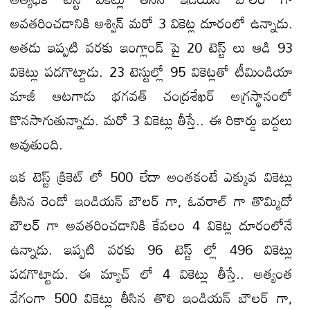
అవతరించడానికి అశ్విన్ మరో 3 వికెట్ల దూరంలో ఉన్నాడు.
అతడు ఇప్పటి వరకు ఇంగ్లాండ్ పై 20 టెస్ట్ లు ఆడి 93
వికెట్లు పడగొట్టాడు. 23 టెస్టుల్లో 95 వికెట్లతో టీమిండియా
మాజీ ఆటగాడు భగవత్ చంద్రశేఖర్ అగ్రస్థానంలో
కొనసాగుతున్నాడు. మరో 3 వికెట్లు తీస్తే.. ఈ రికార్డు బద్దలు
అవుతుంది.
ఇక టెస్ట్ క్రికెట్ లో 500 లేదా అంతకంటే ఎక్కువ వికెట్లు
తీసిన రెండో ఇండియన్ బౌలర్ గా, ఓవరాల్ గా తొమ్మిదో
బౌలర్ గా అవతరించడానికి కేవలం 4 వికెట్ల దూరంలోనే
ఉన్నాడు. ఇప్పటి వరకు 96 టెస్ట్ ల్లో 496 వికెట్లు
పడగొట్టాడు. ఈ మ్యాచ్ లో 4 వికెట్లు తీస్తే.. అత్యంత
వేగంగా 500 వికెట్లు తీసిన తొలి ఇండియన్ బౌలర్ గా,