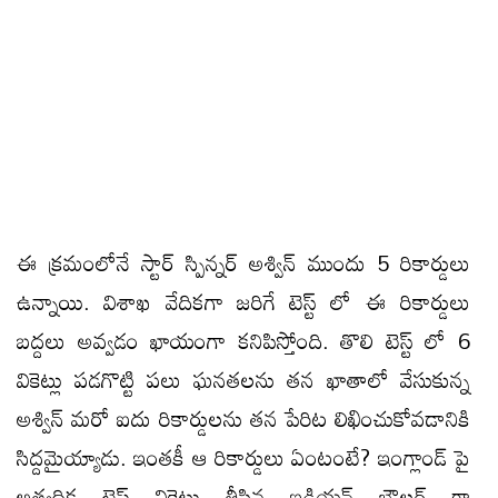
ఈ క్రమంలోనే స్టార్ స్పిన్నర్ అశ్విన్ ముందు 5 రికార్డులు
ఉన్నాయి. విశాఖ వేదికగా జరిగే టెస్ట్ లో ఈ రికార్డులు
బద్దలు అవ్వడం ఖాయంగా కనిపిస్తోంది. తొలి టెస్ట్ లో 6
వికెట్లు పడగొట్టి పలు ఘనతలను తన ఖాతాలో వేసుకున్న
అశ్విన్ మరో ఐదు రికార్డులను తన పేరిట లిఖించుకోవడానికి
సిద్దమైయ్యాడు. ఇంతకీ ఆ రికార్డులు ఏంటంటే? ఇంగ్లాండ్ పై
అత్యధిక టెస్ట్ వికెట్లు తీసిన ఇడియన్ బౌలర్ గా