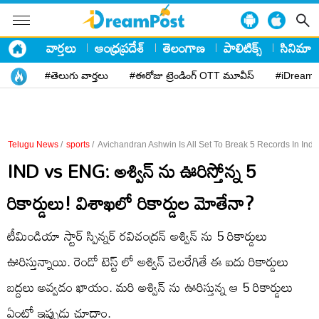
వార్తలు
ఆంధ్రప్రదేశ్
తెలంగాణ
పాలిటిక్స్
సినిమా
#తెలుగు వార్తలు
#ఈరోజు ట్రెండింగ్ OTT మూవీస్
#iDreamP
Telugu News
/
sports
/
Avichandran Ashwin Is All Set To Break 5 Records In Ind 
IND vs ENG: అశ్విన్ ను ఊరిస్తోన్న 5
రికార్డులు! విశాఖలో రికార్డుల మోతేనా?
టీమిండియా స్టార్ స్పిన్నర్ రవిచంద్రన్ అశ్విన్ ను 5 రికార్డులు
ఊరిస్తున్నాయి. రెండో టెస్ట్ లో అశ్విన్ చెలరేగితే ఈ ఐదు రికార్డులు
బద్దలు అవ్వడం ఖాయం. మరి అశ్విన్ ను ఊరిస్తున్న ఆ 5 రికార్డులు
ఏంటో ఇప్పుడు చూద్దాం.