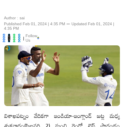
Author :
sai
Published Feb 01, 2024 | 4:35 PM
⚊
Updated
Feb 01, 2024 |
4:35 PM
Follow
|
Us
విశాఖపట్నం వేదికగా ఇండియా-ఇంగ్లాండ్ జట్ల మధ్య
శుక్రవారం(ఫిబ్రవరి 2) నుంచి రెండో టెస్ట్ ప్రారంభం