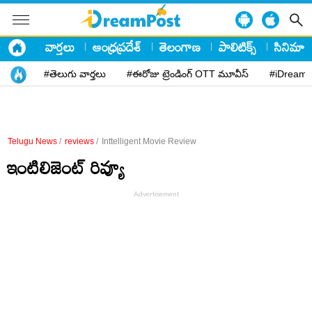
వార్తలు
ఆంధ్రప్రదేశ్
తెలంగాణ
పాలిటిక్స్
సినిమా
#తెలుగు వార్తలు
#ఈరోజు ట్రెండింగ్ OTT మూవీస్
#iDreamP
Telugu News
/
reviews
/
Inttelligent Movie Review
ఇంటిలిజెంట్‌ రివ్యూ