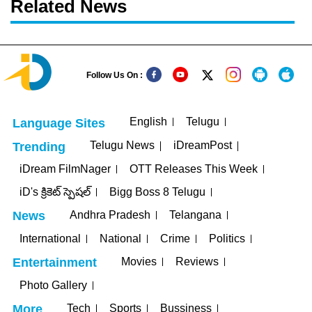
Related News
Follow Us On :
English
Telugu
Language Sites
Telugu News
iDreamPost
Trending
iDream FilmNager
OTT Releases This Week
iD's క్రికెట్ స్పెషల్
Bigg Boss 8 Telugu
Andhra Pradesh
Telangana
News
International
National
Crime
Politics
Movies
Reviews
Entertainment
Photo Gallery
Tech
Sports
Bussiness
More