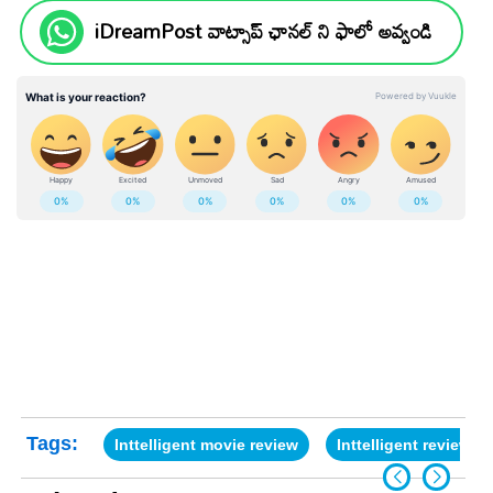
iDreamPost వాట్సాప్ ఛానల్ ని ఫాలో అవ్వండి
Tags:
Inttelligent movie review
Inttelligent review