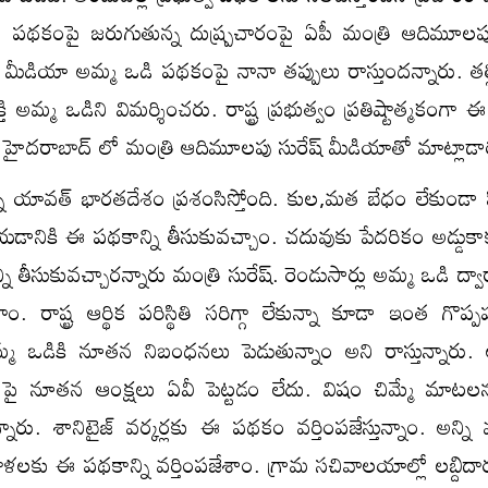
ప‌థ‌కంపై జ‌రుగుతున్న దుష్ప్ర‌చారంపై ఏపీ మంత్రి ఆదిమూలపు
లో మీడియా అమ్మ ఒడి పథకంపై నానా తప్పులు రాస్తుందన్నారు. తల్
తి అమ్మ ఒడిని విమర్శించరు. రాష్ట్ర ప్రభుత్వం ప్రతిష్టాత్మకంగ
ి హైదరాబాద్‌ లో మంత్రి ఆదిమూలపు సురేష్ మీడియాతో మాట్లాడా
ి యావత్ భారతదేశం ప్ర‌శంసిస్తోంది. కుల,మత బేధం లేకుండా ప
యడానికి ఈ పథకాన్ని తీసుకువచ్చాం. చదువుకు పేదరికం అడ్డుక
తీసుకువచ్చారన్నారు మంత్రి సురేష్. రెండుసార్లు అమ్మ ఒడి ద్వార
. రాష్ట్ర ఆర్థిక పరిస్థితి సరిగ్గా లేకున్నా కూడా ఇంత గొప్ప
మ్మ ఒడికి నూతన నిబంధనలు పెడుతున్నాం అని రాస్తున్నారు
ై నూతన ఆంక్షలు ఏవీ పెట్టడం లేదు. విషం చిమ్మే మాటలన
నారు. శానిటైజ్ వర్కర్లకు ఈ పథకం వర్తింపజేస్తున్నాం. అన్ని 
ు ఈ పథకాన్ని వర్తింపజేశాం. గ్రామ సచివాలయాల్లో లబ్దిదారుల