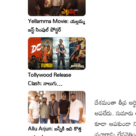
Yellamma Movie: యల్లమ్మ
జస్ట్ సింపుల్ పోస్టర్
Tollywood Release
Clash: నాలుగు
సినిమాలు..ఒకేసారి..ఎందుకో?
దేశ‌మంతా తీవ్ర ఆర
ఆప‌లేదు. సుమారు ల‌క
కూడా ఆప‌కుండా నిర
Allu Arjun: బన్నీకి ఇది కొత్త
ప్ర‌చారాన్ని లేవ‌నెత్