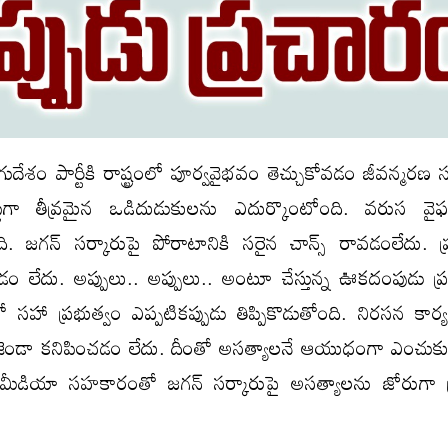
ుగుదేశం పార్టీకి రాష్ట్రంలో పూర్వవైభ‌వం తెచ్చుకోవ‌డం జీవ‌న్మ‌ర‌ణ స
ుగా తీవ్ర‌మైన ఒడిదుడుకుల‌ను ఎదుర్కొంటోంది. వ‌రుస వైఫ‌ల
ి. జ‌గ‌న్ స‌ర్కారుపై పోరాటానికి స‌రైన చాన్స్ రావ‌డంలేదు. ప్
చ‌డం లేదు. అప్పులు.. అప్పులు.. అంటూ చేస్తున్న ఊక‌దంపుడు ప్ర‌
 స‌హా ప్ర‌భుత్వం ఎప్ప‌టిక‌ప్పుడు తిప్పికొడుతోంది. నిర‌స‌న కార్య‌
ెండా క‌నిపించ‌డం లేదు. దీంతో అస‌త్యాల‌నే ఆయుధంగా ఎంచుకున్
్లో మీడియా స‌హ‌కారంతో జ‌గ‌న్ స‌ర్కారుపై అస‌త్యాల‌ను జోరుగా 