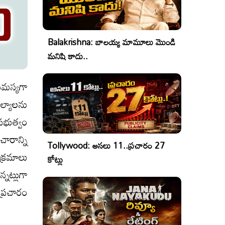
Balakrishna: బాలయ్య మామూలు మొండి
మనిషి కాదు..
‌మ‌స్య‌గా
్యాల‌ను
ర‌భుత్వం
చారాన్ని
Tollywood: అసలు 11..ప్రచారం 27
క్ర‌మాలు
కోట్లు
న‌ట్లుగా
ప్ర‌చారం