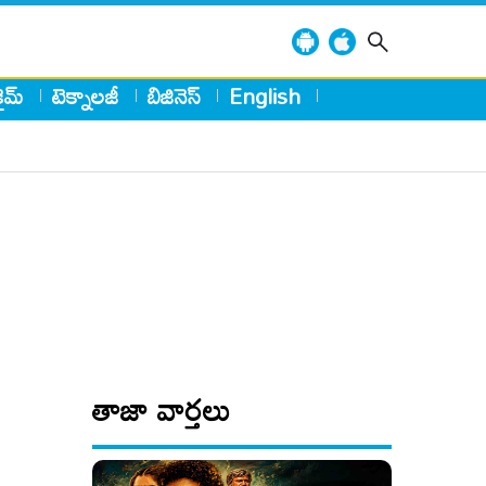
్రైమ్
టెక్నాలజీ
బిజినెస్
English
తాజా వార్తలు