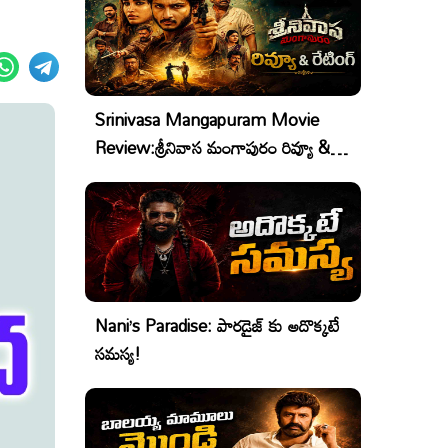
Srinivasa Mangapuram Movie
Review:శ్రీనివాస మంగాపురం రివ్యూ &
రేటింగ్
Nani’s Paradise: పారడైజ్ కు అదొక్కటే
సమస్య!