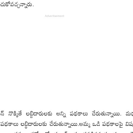
చుకోవచ్చన్నారు.
 నొక్కితే లబ్దిదారులకు అన్ని పథకాలు చేరుతున్నాయి. మధ్
పథకాలు లబ్ధిదారులకు చేరుతున్నాయి.అమ్మ ఒడి పథకాలపై విషం