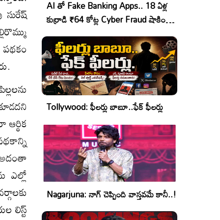
AI తో Fake Banking Apps.. 18 ఏళ్ల
 సురేష్
కుర్రాడి ₹64 కోట్ల Cyber Fraud షాకింగ్
లిరొమ్ము
ఆపరేషన్!
ా ఈ పథకం
రు.
ిల్లలను
ాకూడదని
Tollywood: ఫీలర్లు బాబూ..ఫేక్ ఫీలర్లు
ా ఆర్థిక
పథకాన్ని
. అదంతా
ు ఎల్లో
వర్గాలకు
Nagarjuna: నాగ్ చెప్పింది వాస్తవమే కానీ..!
 లిస్ట్