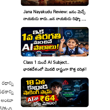
Jana Nayakudu Review: జనం మెచ్చే
నాయకుడు కాదు..జన నాయకుడు రివ్యూ &
రేటింగ్!
Class 1 నుంచే AI Subject..
భారతదేశంలో మొదటి రాష్ట్రంగా కొత్త చరిత్ర!
ర‌థాన్ని
‌థ‌కాన్ని
లు అంటూ
ేస్తోంది.