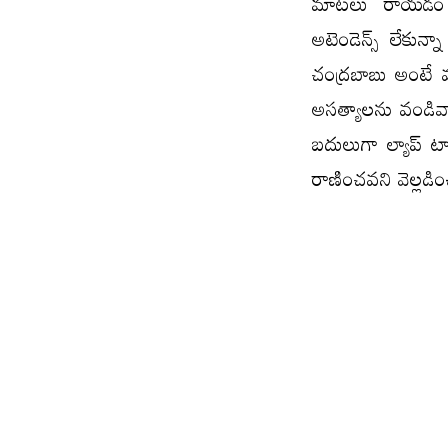
మాటలు రాయడం బ
అటెండెన్స్ లేకున్న
చంద్రబాబు అంటే వ
అసత్యాలను వండివార
బదులుగా ల్యాప్ టా
రాణించ‌వ‌ని వెల్ల‌డి