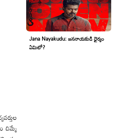
Jana Nayakudu: జననాయకుడి ధైర్యం
ఏమిటో?
యవర్తుల
 చిమ్మే