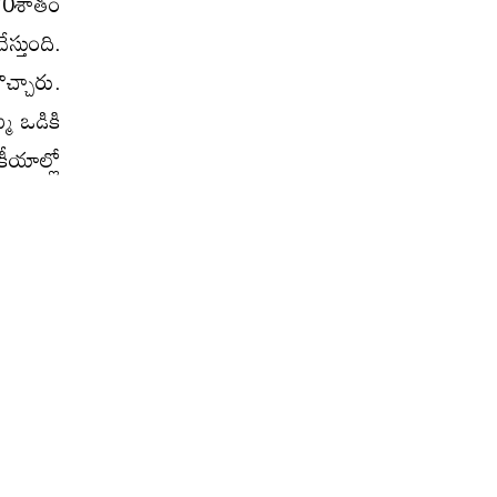
70శాతం
స్తుంది.
చ్చారు.
్మ ఒడికి
కీయాల్లో