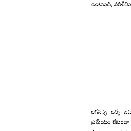
ఉంటుంది, పరిశీలిం
జగనన్న ఒక్క బటన్
ప్రమేయం లేకుండా 