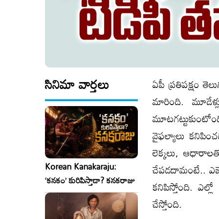
సినిమా వార్తలు
ఏపీ ప్ర‌తిప‌క్షం తెల
మారింది. మూడేళ్ల
మూట‌గ‌ట్టుకుంటోంద
వైఫ‌ల్యాలు క‌నిపిం
లెక్క‌లు, ఆధారాల‌తో
Korean Kanakaraju:
చేప‌డ‌దామంటే.. ఎజ
‘కనకం’ కురిపిస్తాడా? కనకరాజు
క‌నిపిస్తోంది. ఎల
చేస్తోంది.