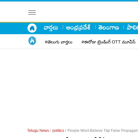
వార్తలు
ఆంధ్రప్రదేశ్
తెలంగాణ
పాలిట
#తెలుగు వార్తలు
#ఈరోజు ట్రెండింగ్ OTT మూవీస్
Telugu News
/
politics
/
People Wont Believe Tdp False Propaga