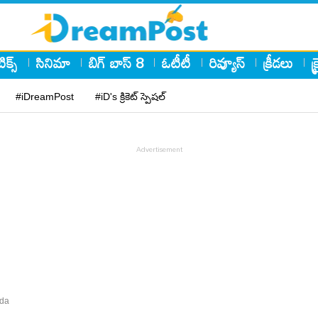
ిక్స్
సినిమా
బిగ్ బాస్ 8
ఓటీటీ
రివ్యూస్
క్రీడలు
క
#iDreamPost
#iD's క్రికెట్ స్పెషల్
nda