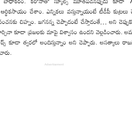
ాధాకరం. కరోనాతో స్కూల్స్ మూతపడినప్పుడు కూడా 
ా ఆర్థికసాయం చేశాం. ఎన్నికలు వస్తున్నాయంటే టీడీపీ కుట్రలు చే
ంచనకు చిహ్నం. జగనన్న చెప్పాడంటే చేస్తాడంతే… అని చెప్పుకొ
్చినా కూడా ప్రజలకు మాపై విశ్వాసం ఉంద‌ని వెల్ల‌డించారు. అమ
ప్స్ కూడా త్వరలో అందిస్తున్నాం అని చెప్పారు. అస‌త్యాలు రాజ‌
ంచారు.