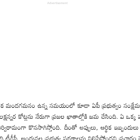
్థిక మంద‌గ‌మ‌నం ఉన్న స‌మ‌యంలో కూడా ఏపీ ప్ర‌భుత్వం సంక్షేమ 
్ష‌న్న‌ర కోట్ల‌ను నేరుగా ప్ర‌జ‌ల ఖాతాల్లోకి జ‌మ చేసింది. ఏ ఒక్క ప
్విరామంగా కొన‌సాగిస్తోంది. దీంతో అప్పులు, ఆర్థిక ఇబ్బందు
తింది టీడీపీ. అందువ‌ల్ల ప్ర‌భుత్వ ప‌థ‌కాల‌ను నిలిపేస్తోంద‌ని ప్ర‌చారం చ