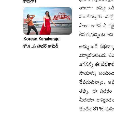
కాదుగా!
తాజాగా అమ్మ ఒడి 
మండిప‌డ్డారు. ఎల్
పాలు తాగిన ఏ వ్యక్
తీసుకువచ్చింది అన
Korean Kanakaraju:
అమ్మ ఒడి పథకాన్న
కో.క..ఓ హర్రర్ కామెడీ
విద్యావంతులను చే
జగనన్న ఈ పథకాన్ని 
సాయాన్ని అందించాం
చేపడుతున్నాం. అ
తప్పు. ఈ పథకం ప
మీడియా రాస్తుందన్
చెందిన 81% మహిళలక