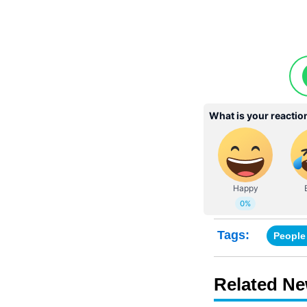
Tags:
People
Related N