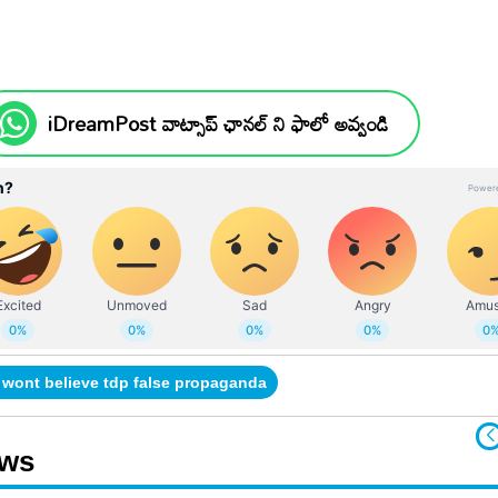
iDreamPost వాట్సాప్ ఛానల్ ని ఫాలో అవ్వండి
 wont believe tdp false propaganda
ews