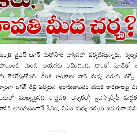
మంత్రి వైఎస్ జగన్ మరోసారి హస్తినలో పర్యటిస్తున్నారు. స్వల్ప
 అపాయింట్ మెంట్ ఆయనకు లభించింది. దాంతో మోడీతో జ
కు తెరలేపుతోంది. కీలక అంశాలు వారి మధ్య చర్చకు వచ్చ
ూహ్యంగా జగన్ ఢిల్లీ పర్యటన ఖరారుకావడం వెనుక కారణాలపై ప
ులో ముఖ్యమైనది రాష్ట్రపతి ఎన్నికల్లో వైఎస్సార్సీపీ మద్ధతు
ానికి అనుగుణంగానే పీఎం, సీఎం మధ్య చర్చలు జరుగుతాయన
.