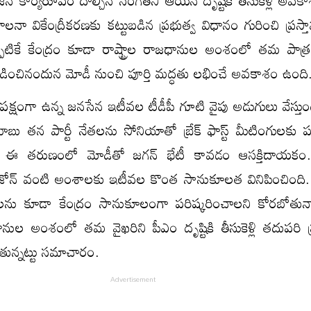
ిభజన కార్యరూపం దాల్చిన సంగతిని ఆయన దృష్టికి తీసుకెళ్లే అవ
 వికేంద్రీకరణకు కట్టుబడిన ప్రభుత్వ విధానం గురించి ప్రస్
పటికే కేంద్రం కూడా రాష్ట్రాల రాజధానుల అంశంలో తమ పాత
్లడించినందున మోడీ నుంచి పూర్తి మద్ధతు లభించే అవకాశం ఉంది
త్రపక్షంగా ఉన్న జనసేన ఇటీవల టీడీపీ గూటి వైపు అడుగులు వేస్త
ు తన పార్టీ నేతలను సోనియాతో బ్రేక్ ఫాస్ట్ మీటింగులకు
 ఈ తరుణంలో మోడీతో జగన్ భేటీ కావడం ఆసక్తిదాయకం. రాష
వేజోన్ వంటి అంశాలకు ఇటీవల కొంత సానుకూలత వినిపించింద
 కూడా కేంద్రం సానుకూలంగా పరిష్కరించాలని కోరబోతున్న
 అంశంలో తమ వైఖరిని పీఎం దృష్టికి తీసుకెళ్లి తదుపరి ప
ోతున్నట్టు సమాచారం.