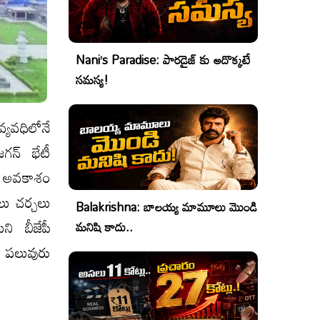
Nani’s Paradise: పారడైజ్ కు అదొక్కటే
సమస్య!
వ్యవధిలోనే
గన్ భేటీ
ే అవకాశం
లు చర్చలు
Balakrishna: బాలయ్య మామూలు మొండి
ని బీజేపీ
మనిషి కాదు..
ి పలువురు