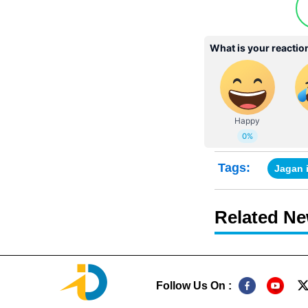
Tags:
Jagan 
Related N
Follow Us On :