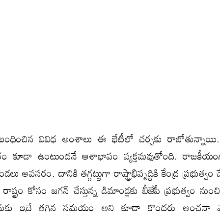
 సంబంధించిన వివిధ అంశాలు ఈ భేటీలో చర్చకు రాబోతున్నాయ
్కారం కూడా ఉంటుందనే ఆశాభావం వ్యక్తమవుతోంది. రాజకీయంగా
ండలు అవసరం. దానికి తగ్గట్టుగా రాష్ట్రాభివృద్ధికి కేంద్ర ప్రభుత్
. రాష్ట్రం కోసం జగన్ చేస్తున్న డిమాండ్లకు బీజేపీ ప్రభుత్వం నుం
దుకు ఇదే తగిన సమయం అని కూడా కొందరు అంచనా వేస్త