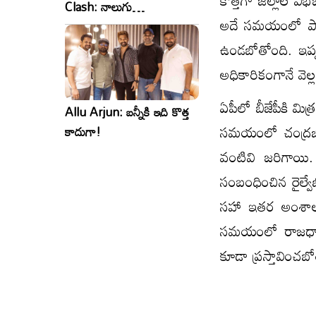
కొత్తగా జిల్లాల వ
Clash: నాలుగు
అదే సమయంలో పాలనా
సినిమాలు..ఒకేసారి..ఎందుకో?
ఉండబోతోంది. ఇప్
అధికారికంగానే వెల
ఏపీలో బీజేపీకి మి
Allu Arjun: బన్నీకి ఇది కొత్త
సమయంలో చంద్రబాబ
కాదుగా!
వంటివి జరిగాయి.
సంబంధించిన రైల్
సహా ఇతర అంశాలను
సమయంలో రాజధానుల
కూడా ప్రస్తావించబ