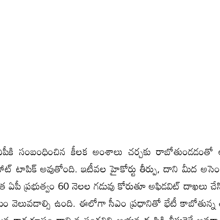
ీకి సంబంధించిన కీలక అంశాలు చర్చకు రాబోతుండడంతో
 టాపిక్ అవుతోంది. ఇటీవల హైకోర్టు తీర్పు, దాని మీద అసెంబ్ల
త ఏపీ ప్రభుత్వం 60 నెలల గడువు కోరుతూ అఫిడవిట్ దాఖలు చేసి
ణయం వెలువడాల్సి ఉంది. ఈలోగా సీఎం ప్రధానితో భేటీ కాబోతున్