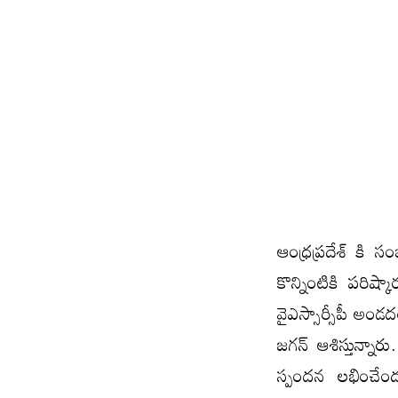
ఆంధ్రప్రదేశ్ కి
కొన్నింటికి పరిష
వైఎస్సార్సీపీ అండద
జగన్ ఆశిస్తున్నారు
స్పందన లభించేం