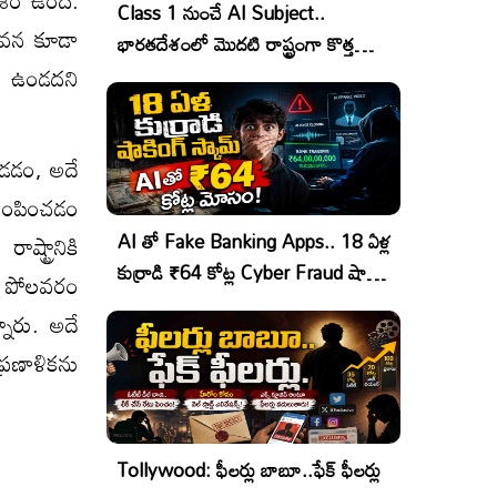
కాశం ఉంది.
Class 1 నుంచే AI Subject..
తావన కూడా
భారతదేశంలో మొదటి రాష్ట్రంగా కొత్త
్ర ఉండదని
చరిత్ర!
.
ుండడం, అదే
 పంపించడం
AI తో Fake Banking Apps.. 18 ఏళ్ల
్ట్రానికి
కుర్రాడి ₹64 కోట్ల Cyber Fraud షాకింగ్
ి. పోలవరం
ఆపరేషన్!
ారు. అదే
్రణాళికను
Tollywood: ఫీలర్లు బాబూ..ఫేక్ ఫీలర్లు