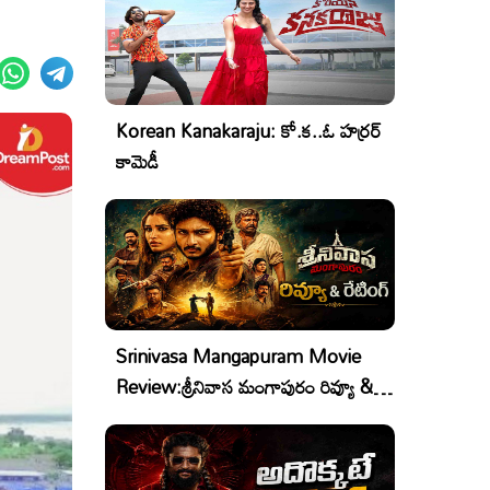
Korean Kanakaraju: కో.క..ఓ హర్రర్
కామెడీ
Srinivasa Mangapuram Movie
Review:శ్రీనివాస మంగాపురం రివ్యూ &
రేటింగ్