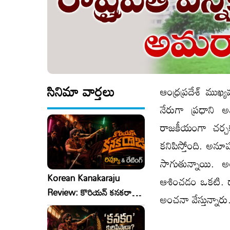
సినిమా వార్తలు
ఆంధ్రప్రదేశ్ ముఖ్య
నేరుగా ప్రధాని
రాజకీయంగా చర్చ
కనిపిస్తోంది. అన
సాగుతున్నాయి. అంద
Korean Kanakaraju
ఆశించడం ఒకటి. ద
Review: కొరియన్ కనకరాజు
అంచనా వేస్తున్నారు
రివ్యూ & రేటింగ్!