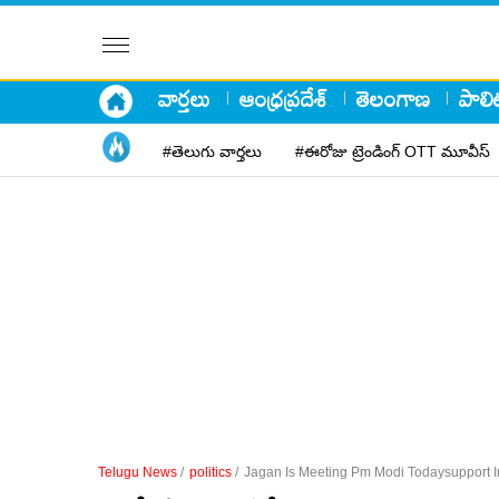
వార్తలు
ఆంధ్రప్రదేశ్
తెలంగాణ
పాలిట
#తెలుగు వార్తలు
#ఈరోజు ట్రెండింగ్ OTT మూవీస్
Telugu News
/
politics
/
Jagan Is Meeting Pm Modi Todaysupport I