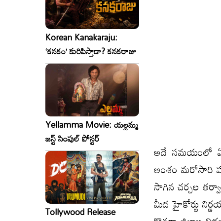
Korean Kanakaraju:
‘కనకం’ కురిపిస్తాడా? కనకరాజు
Yellamma Movie: యల్లమ్మ
జస్ట్ సింపుల్ పోస్టర్
అదే సమయంలో ఏప
అంశం మరోసారి హాట్
సాగిన చర్చల తర్వా
మీద హైకోర్టు నిర్
Tollywood Release