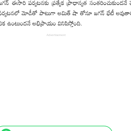
గన్ ఈసారి పర్యటనకు ప్రత్యేక ప్రాధాన్యత సంతరించుకుందనే చె
ీ పర్యటనలో మోడీతో పాటుగా అమిత్ షా తోనూ జగన్ భేటీ అవుతారు
ిక ఉంటుందనే అభిప్రాయం వినిపిస్తోంది.