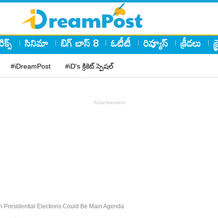
ిక్స్
సినిమా
బిగ్ బాస్ 8
ఓటీటీ
రివ్యూస్
క్రీడలు
క
#iDreamPost
#iD's క్రికెట్ స్పెషల్
n Presidential Elections Could Be Main Agenda