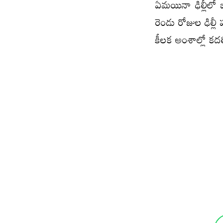
ఏమయినా ఢిల్లీలో జ
రెండు రోజుల ఢిల్ల
కీలక అంశాల్లో కదల