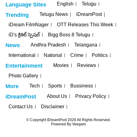
English
Telugu
Language Sites
Telugu News
iDreamPost
Trending
iDream FilmNager
OTT Releases This Week
iD's క్రికెట్ స్పెషల్
Bigg Boss 8 Telugu
Andhra Pradesh
Telangana
News
International
National
Crime
Politics
Movies
Reviews
Entertainment
Photo Gallery
Tech
Sports
Bussiness
More
About Us
Privacy Policy
iDreamPost
Contact Us
Disclaimer
© Copyright IDreamPost 2026 All Rights Reserved.
Powered By
Veegam