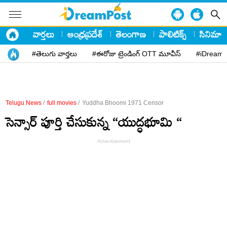
వార్తలు
ఆంధ్రప్రదేశ్
తెలంగాణ
పాలిటిక్స్
సినిమా
#తెలుగు వార్తలు
#ఈరోజు ట్రెండింగ్ OTT మూవీస్
#iDreamP
Telugu News
/
full movies
/
Yuddha Bhoomi 1971 Censor
సెన్సార్ పూర్తి చేసుకున్న “యుద్ధభూమి “