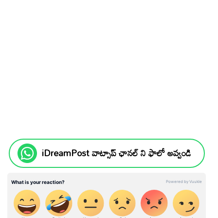
iDreamPost వాట్సాప్ ఛానల్ ని ఫాలో అవ్వండి