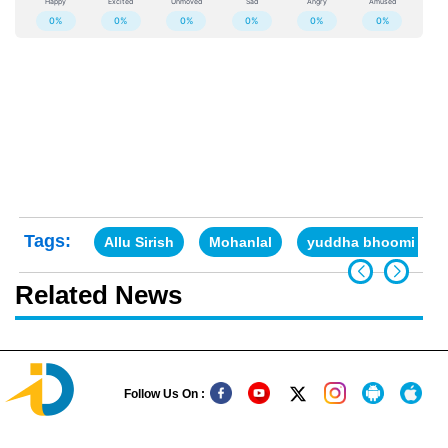
Tags:
Allu Sirish
Mohanlal
yuddha bhoomi 1971
Related News
Follow Us On :