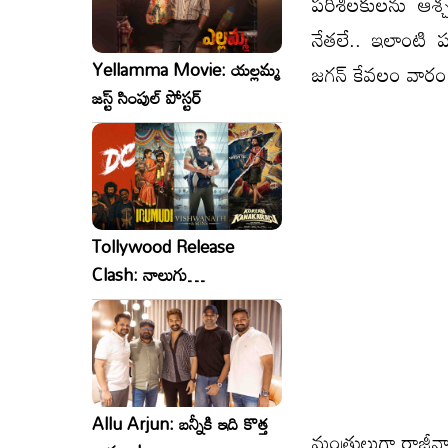
పరిశీలకులను ఆశ్చర
నేతలే.. ఇలాంటి 
Yellamma Movie: యల్లమ్మ
జగన్‌ కేవలం వారం రో
జస్ట్ సింపుల్ పోస్టర్
Tollywood Release
Clash: నాలుగు
సినిమాలు..ఒకేసారి..ఎందుకో?
Allu Arjun: బన్నీకి ఇది కొత్త
మంత్రులుగా రాజీనామ