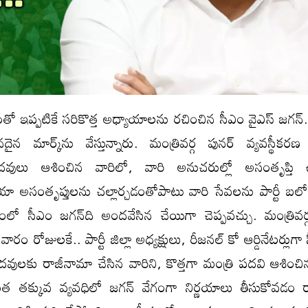
ంతో ఇప్పటికే సరికొత్త అధ్యాయాలను రచించిన సీఎం వైఎస్‌ జగన్‌.. 
మార్క్‌ను వేస్తున్నారు. మంత్రివర్గ పునర్‌ వ్యవస్థీకరణ
వులు ఆశించిన వారిలో, వారి అనుచరుల్లో అసంతృప్తి
 అసంతృప్తులను చల్లార్చడంతోపాటు వారి సేవలను పార్టీ బలోప
ో సీఎం జగన్‌ది అందవేసిన చేయిగా చెప్పవచ్చు. మంత్రివర్గ
ారం రోజులకే.. పార్టీ జిల్లా అధ్యక్షులు, రీజనల్‌ కో ఆర్డినేటర్లుగా
వులకు రాజీనామా చేసిన వారిని, కొత్తగా మంత్రి పదవి ఆశించిన
 తక్కువ వ్యవధిలో జగన్‌ వేగంగా నిర్ణయాలు తీసుకోవడం