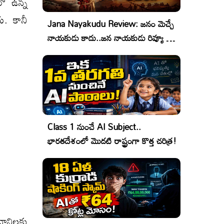
లో ఉన్న
ు. కానీ
Jana Nayakudu Review: జనం మెచ్చే
నాయకుడు కాదు..జన నాయకుడు రివ్యూ &
రేటింగ్!
Class 1 నుంచే AI Subject..
భారతదేశంలో మొదటి రాష్ట్రంగా కొత్త చరిత్ర!
 నానిలకు