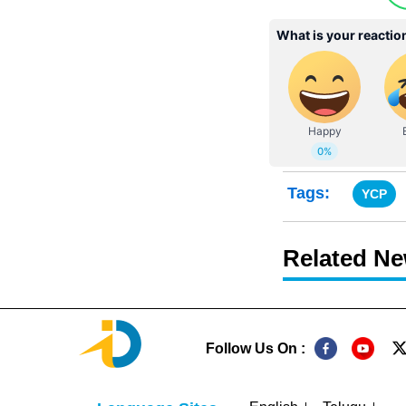
Tags:
YCP
Related N
Follow Us On :