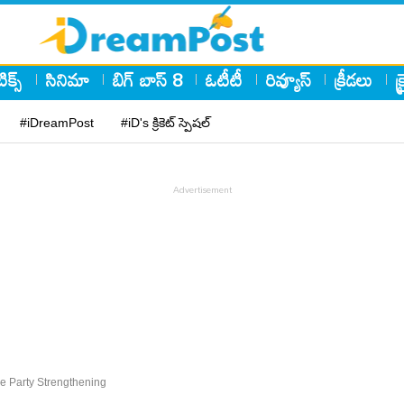
ిక్స్
సినిమా
బిగ్ బాస్ 8
ఓటీటీ
రివ్యూస్
క్రీడలు
క
#iDreamPost
#iD's క్రికెట్ స్పెషల్
e Party Strengthening