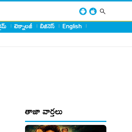
్రైమ్
టెక్నాలజీ
బిజినెస్
English
తాజా వార్తలు