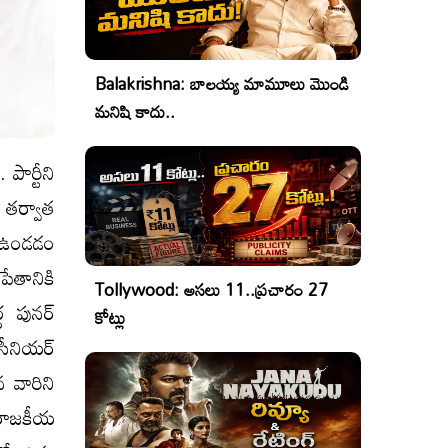
Balakrishna: బాలయ్య మామూలు మొండి
మనిషి కాదు..
పార్టీని
 తర్వాత
 ఉండడం
ేతానికి
Tollywood: అసలు 11..ప్రచారం 27
 పునర్‌
కోట్లు
 సీనియర్‌
 వారిని
 రాజకీయ