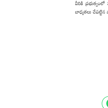
వీరికి ప్రభుత్వంల
బాధ్యతలు చేపట్టి