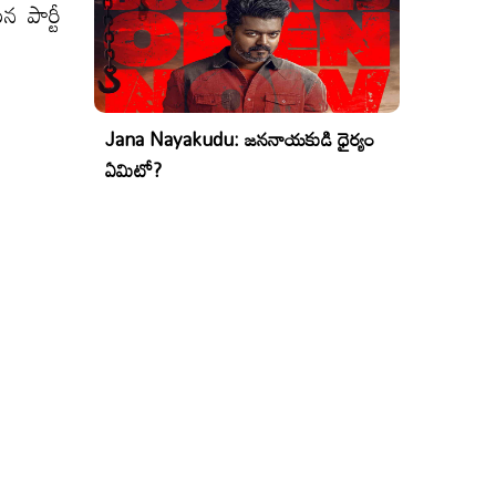
 పార్టీ
Jana Nayakudu: జననాయకుడి ధైర్యం
ఏమిటో?