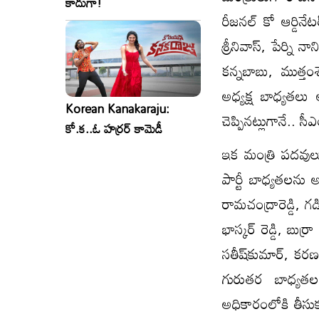
కాదుగా!
రీజనల్‌ కో ఆర్డిన
శ్రీనివాస్, పేర్న
కన్నబాబు, ముత్తంశెట
అధ్యక్ష బాధ్యతలు
Korean Kanakaraju:
చెప్పినట్లుగానే.. స
కో.క..ఓ హర్రర్ కామెడీ
ఇక మంత్రి పదవులు
పార్టీ బాధ్యతలను అ
రామచంద్రారెడ్డి, గడిక
భాస్కర్‌ రెడ్డి, బు
సతీష్‌కుమార్, కరణం 
గురుతర బాధ్యతలన
అధికారంలోకి తీసుక