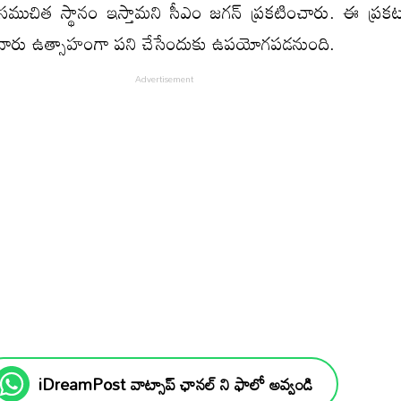
ో సముచిత స్థానం ఇస్తామని సీఎం జగన్‌ ప్రకటించారు. ఈ ప్రకటన
న వారు ఉత్సాహంగా పని చేసేందుకు ఉపయోగపడనుంది.
iDreamPost వాట్సాప్ ఛానల్ ని ఫాలో అవ్వండి