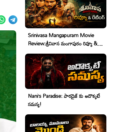
Srinivasa Mangapuram Movie
Review:శ్రీనివాస మంగాపురం రివ్యూ &
రేటింగ్
Nani’s Paradise: పారడైజ్ కు అదొక్కటే
సమస్య!