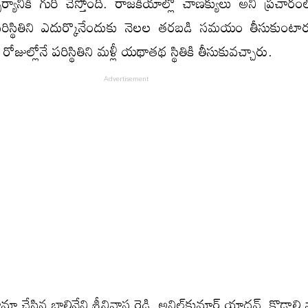
్యానికి గురి చేస్తోంది. రాజకీయాల్లో చాణక్యులు అని ప్రచారం
పరిస్థితిని ఎదుర్కొనేందుకు నెలల తరబడి సమయం తీసుకుంటార
జుల్లోనే పరిస్థితిని మళ్లీ యథాతథ స్థితికి తీసుకువచ్చారు.
ా చేసిన బాలినేని శ్రీనివాస రెడ్డి, అనిల్‌కుమార్‌ యాదవ్, కొడాలి