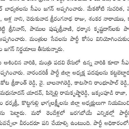
ేటర్‌ బాధ్యతలను సీఎం జగన్‌ అప్పగించారు. మేకతోటి సుచరిత, వెల
ి నాని, ఆళ్ల నాని, చెరుకువాడ శ్రీరంగనాథ రాజు, శంకర నారాయణ
్టి శ్రీనివాస్, పాముల పుష్పశ్రీవాణి, ధర్మాన కృష్ణదాస్‌లకు పార్ట
 అప్పగించారు. మంత్రుల సేవలను పార్టీ కోసం వినియోగించుక
ీఎం జగన్‌ నిర్ణయాలు తీసుకున్నారు.
 ఆశించిన వారికి, మంత్రి పదవి రేసులో ఉన్న వారికి కూడా సీఎ
ప్పగించారు. వారందరికీ పార్టీ జిల్లా అధ్యక్ష పదవులను కట్టబెట్టా
ోట శ్రీకాంత్‌ రెడ్డి, వై. బాలనాగిరెడ్డి, కాటసాని రాంభూపాల్‌ రెడ్డి, చ
ర్రా మధుసూదన్‌ యాదవ్, పిన్నెల్లి రామకృష్ణారెడ్డి, జక్కంపూడి రాజా,
ధర్మశ్రీ, కొట్టగుల్లి భాగ్యలక్ష్మీలను జిల్లా అధ్యక్షులుగా నియమించ
ు పెట్టారు. మరో రెండేళ్లలో జరగబోయే ఎన్నికల్లో పార్టీన
ువచ్చేలా వీరందరూ పని చేయాల్సి ఉంటుంది. పార్టీ అధికారంలోకి