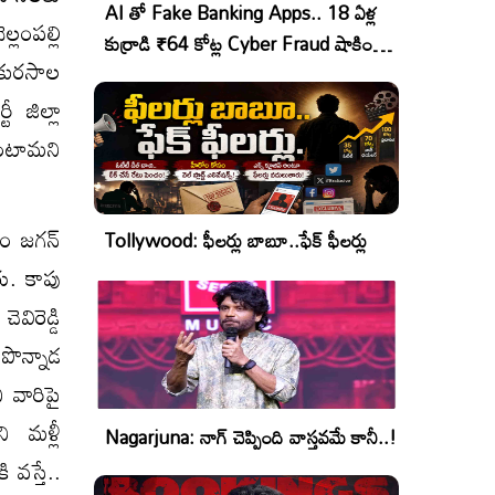
AI తో Fake Banking Apps.. 18 ఏళ్ల
్లంపల్లి
కుర్రాడి ₹64 కోట్ల Cyber Fraud షాకింగ్
, కురసాల
ఆపరేషన్!
ీ జిల్లా
ుంటామని
ం జగన్‌
Tollywood: ఫీలర్లు బాబూ..ఫేక్ ఫీలర్లు
రు. కాపు
ెవిరెడ్డి
 పొన్నాడ
ి వారిపై
ి మళ్లీ
Nagarjuna: నాగ్ చెప్పింది వాస్తవమే కానీ..!
 వస్తే..