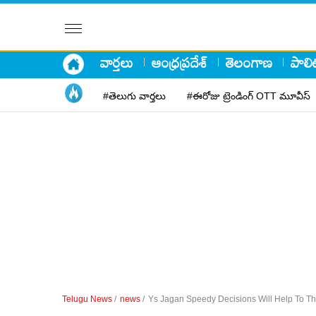
వార్తలు
ఆంధ్రప్రదేశ్
తెలంగాణ
పాలిట
#తెలుగు వార్తలు
#ఈరోజు ట్రెండింగ్ OTT మూవీస్
Telugu News
/
news
/
Ys Jagan Speedy Decisions Will Help To Th