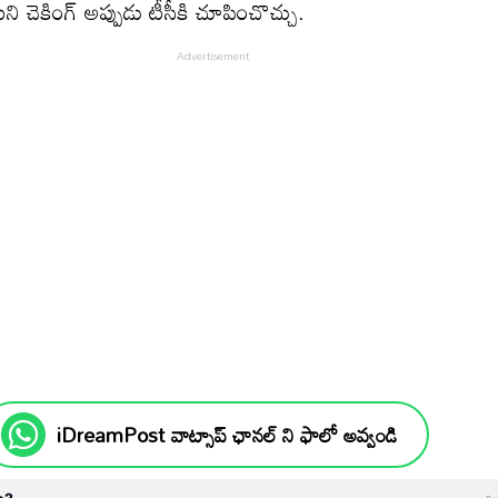
ుని చెకింగ్ అప్పుడు టీసీకి చూపించొచ్చు.
iDreamPost వాట్సాప్ ఛానల్ ని ఫాలో అవ్వండి