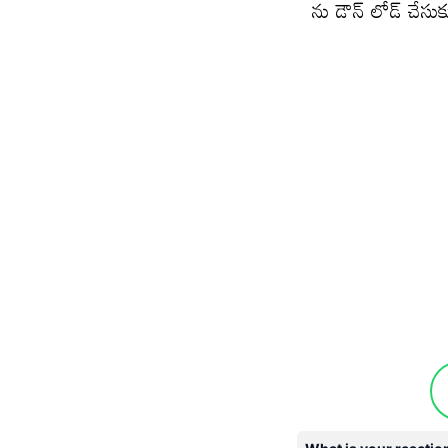
ను డౌన్ లోడ్ చేసుక