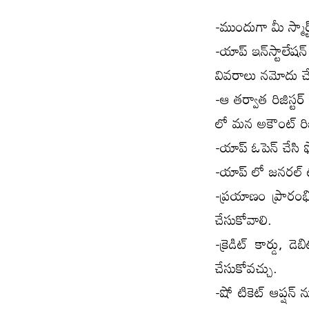
-ముందుగా మీ స్మార్ట
-యాప్ ఇన్‌స్టాలేషన
వివరాలు నమోదు చ
-ఆ తర్వాత రిజిస్ట
లో మన అకౌంట్ రిజి
-యాప్ ఓపెన్ చేసి ఫ
-యాప్ లో జనరల్ టికె
-ప్రయాణం ప్రారంభి
చేసుకోవాలి.
-క్రెడిట్ కార్డు, డ
చేసుకోవచ్చు.
-షో టికెట్ ఆప్షన్ న