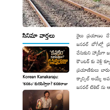
సినిమా వార్తలు
రైలు ప్రయాణం చే
జనరల్ బోగీల్లో ప
చేసుకుని హ్యాపీగా 
కౌంటర్ కు వెళ్లి క
ప్రయాణికులు బార
Korean Kanakaraju:
క్యాన్సిల్ అయ్యే 
‘కనకం’ కురిపిస్తాడా? కనకరాజు
జనరల్ టికెట్ ను ఆన్ 