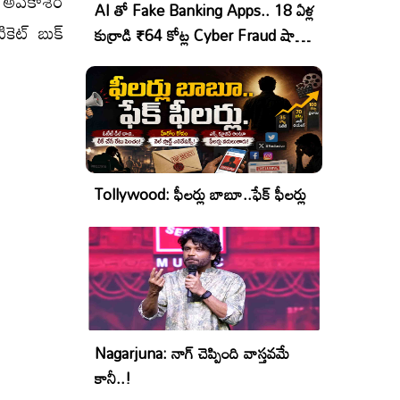
వే అవకాశం
AI తో Fake Banking Apps.. 18 ఏళ్ల
కెట్ బుక్
కుర్రాడి ₹64 కోట్ల Cyber Fraud షాకింగ్
ఆపరేషన్!
Tollywood: ఫీలర్లు బాబూ..ఫేక్ ఫీలర్లు
Nagarjuna: నాగ్ చెప్పింది వాస్తవమే
కానీ..!