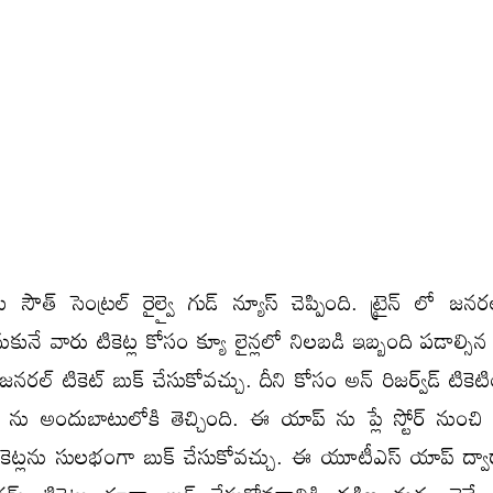
 సౌత్ సెంట్రల్ రైల్వై గుడ్ న్యూస్ చెప్పింది. ట్రైన్ లో జనరల
నే వారు టికెట్ల కోసం క్యూ లైన్లలో నిలబడి ఇబ్బంది పడాల్సిన
నరల్ టికెట్ బుక్ చేసుకోవచ్చు. దీని కోసం అన్ రిజర్వ్⁬డ్ టికెటిం
ు అందుబాటులోకి తెచ్చింది. ఈ యాప్ ను ప్లే స్టోర్ నుంచి 
ికెట్లను సులభంగా బుక్ చేసుకోవచ్చు. ఈ యూటీఎస్ యాప్ ద్వ