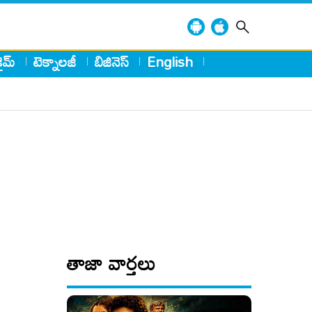
్రైమ్
టెక్నాలజీ
బిజినెస్
English
తాజా వార్తలు