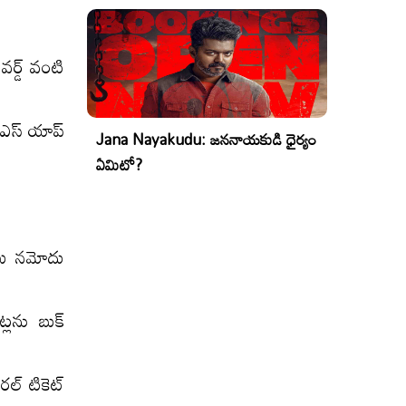
వర్డ్ వంటి
టీఎస్ యాప్
Jana Nayakudu: జననాయకుడి ధైర్యం
ఏమిటో?
ాలు నమోదు
ెట్లను బుక్
నరల్ టికెట్