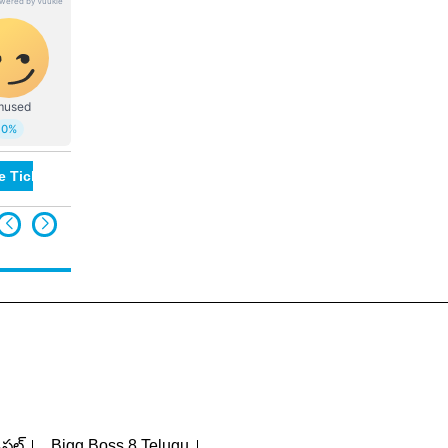
e Ticketing
పెషల్
Bigg Boss 8 Telugu