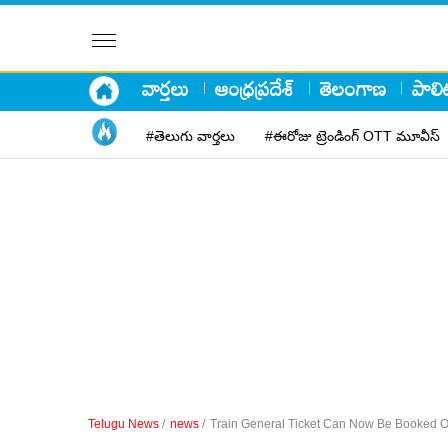
వార్తలు
ఆంధ్రప్రదేశ్
తెలంగాణ
పాలిట
#తెలుగు వార్తలు
#ఈరోజు ట్రెండింగ్ OTT మూవీస్
Telugu News
/
news
/
Train General Ticket Can Now Be Booked O