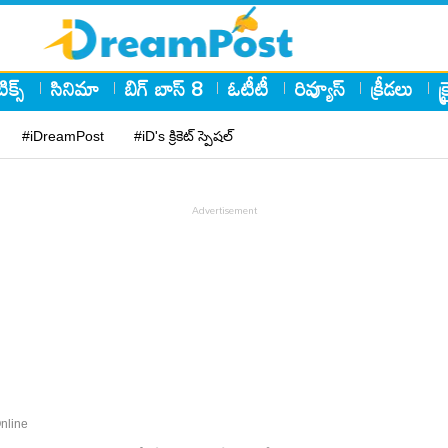
ిక్స్
సినిమా
బిగ్ బాస్ 8
ఓటీటీ
రివ్యూస్
క్రీడలు
క
#iDreamPost
#iD's క్రికెట్ స్పెషల్
nline