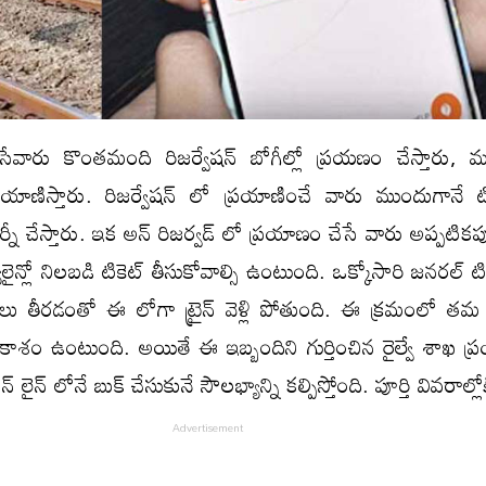
సేవారు కొంతమంది రిజర్వేషన్ బోగీల్లో ప్రయణం చేస్తారు, 
్రయాణిస్తారు. రిజర్వేషన్ లో ప్రయాణించే వారు ముందుగానే టి
జర్నీ చేస్తారు. ఇక అన్ రిజర్వడ్ లో ప్రయాణం చేసే వారు అప్పటికప్ప
్యూలైన్లో నిలబడి టికెట్ తీసుకోవాల్సి ఉంటుంది. ఒక్కోసారి జనరల్ ట
ులు తీరడంతో ఈ లోగా ట్రైన్ వెళ్లి పోతుంది. ఈ క్రమంలో త
అవకాశం ఉంటుంది. అయితే ఈ ఇబ్బందిని గుర్తించిన రైల్వే శాఖ ప
లైన్ లోనే బుక్ చేసుకునే సౌలభ్యాన్ని కల్పిస్తోంది. పూర్తి వివరాల్లోకి 