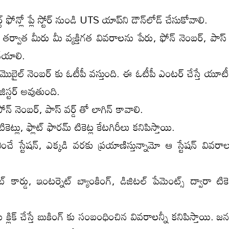
్ ఫోన్లో ప్లే స్టోర్ నుండి UTS యాప్‌ని డౌన్‌లోడ్ చేసుకోవాలి.
్ తర్వాత మీరు మీ వ్యక్తిగత వివరాలను పేరు, ఫోన్ నెంబర్, పాస్ 
ేయాలి.
ర్ మొబైల్ నెంబర్ కు ఓటీపీ వస్తుంది. ఈ ఓటీపీ ఎంటర్ చేస్తే యూ
స్టర్ అవుతుంది.
ోన్ నెంబర్, పాస్ వర్డ్ తో లాగిన్ కావాలి.
ట్లు, ఫ్లాట్ ఫారమ్ టికెట్ల కేటగిరీలు కనిపిస్తాయి.
ంచే స్టేషన్, ఎక్కడి వరకు ప్రయాణిస్తున్నామో ఆ స్టేషన్ వివర
ెబిట్ కార్డు, ఇంటర్నెట్ బ్యాంకింగ్, డిజిటల్ పేమెంట్స్ ద్వారా టిక
ు క్లిక్ చేస్తే బుకింగ్ కు సంబంధించిన వివరాలన్నీ కనిపిస్తాయి. జ