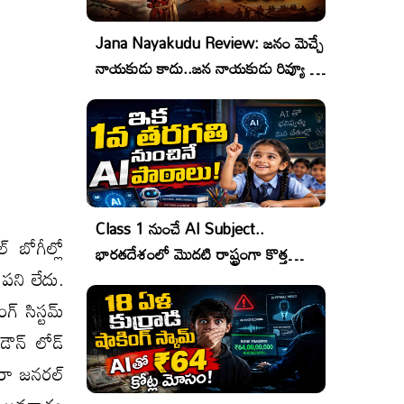
Jana Nayakudu Review: జనం మెచ్చే
నాయకుడు కాదు..జన నాయకుడు రివ్యూ &
రేటింగ్!
Class 1 నుంచే AI Subject..
్ బోగీల్లో
భారతదేశంలో మొదటి రాష్ట్రంగా కొత్త
 పని లేదు.
చరిత్ర!
గ్ సిస్టమ్
డౌన్ లోడ్
ారా జనరల్