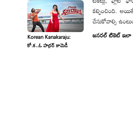
టికెట్లు, ఫ్లాట్
కల్పించింది. అయి
చేసుకోవాల్సి ఉంటు
జనరల్ టికెట్ ఇలా 
Korean Kanakaraju:
కో.క..ఓ హర్రర్ కామెడీ