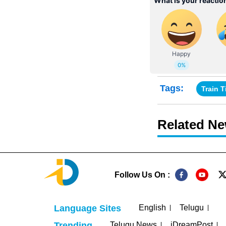
Tags:
Train 
Related N
Follow Us On :
English
Telugu
Language Sites
Telugu News
iDreamPost
Trending