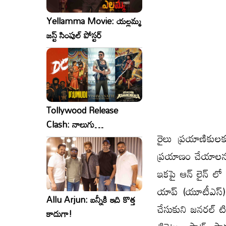
Yellamma Movie: యల్లమ్మ
జస్ట్ సింపుల్ పోస్టర్
Tollywood Release
Clash: నాలుగు
రైలు ప్రయాణికులకు
సినిమాలు..ఒకేసారి..ఎందుకో?
ప్రయాణం చేయాలనుకు
ఇకపై ఆన్ లైన్ లో జ
యాప్ (యూటీఎస్) న
Allu Arjun: బన్నీకి ఇది కొత్త
చేసుకుని జనరల్ ట
కాదుగా!