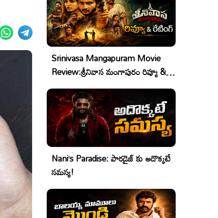
Srinivasa Mangapuram Movie
Review:శ్రీనివాస మంగాపురం రివ్యూ &
రేటింగ్
Nani’s Paradise: పారడైజ్ కు అదొక్కటే
సమస్య!