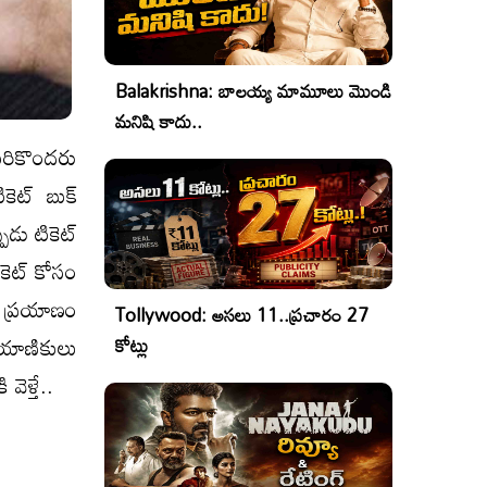
Balakrishna: బాలయ్య మామూలు మొండి
మనిషి కాదు..
మరికొందరు
కెట్ బుక్
ుడు టికెట్
ికెట్ కోసం
మ ప్రయాణం
Tollywood: అసలు 11..ప్రచారం 27
్రయాణికులు
కోట్లు
వెళ్తే..