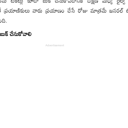
 ఫారమ్ టికెట్లు కూడా బుక్ చేసుకోవడానికి దక్షిణ మధ్య రైల్
తే ప్రయాణికులు వారు ప్రయాణం చేసే రోజు మాత్రమే జనరల్ టి
ంది.
బుక్ చేసుకోవాలి