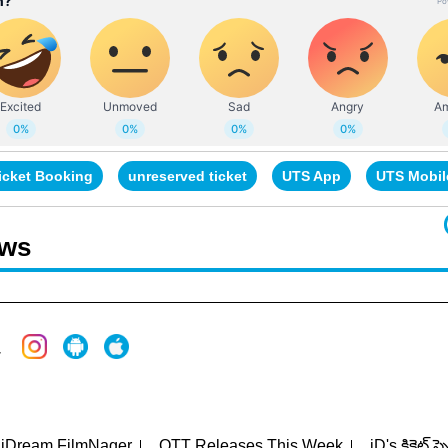
Ticket Booking
unreserved ticket
UTS App
UTS Mobil
ews
iDream FilmNager
OTT Releases This Week
iD's క్రికెట్ స్