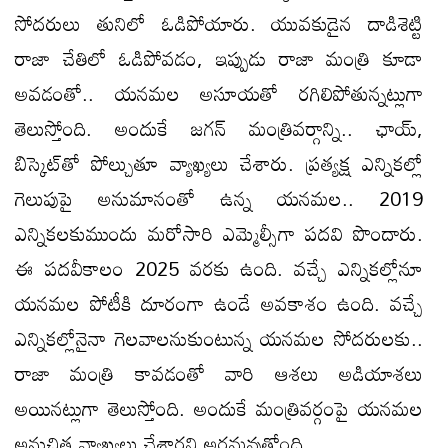
సోదరులు తునిలో ఓడిపోయారు. యువకుడైన దాడిశెట్టి
రాజా చేతిలో ఓడిపోవడం, ఇప్పుడు రాజా మంత్రి కూడా
అవడంతో.. యనమల అసూయతో రగిలిపోతున్నట్లుగా
తెలుస్తోంది. అందుకే జగన్‌ మంత్రివర్గాన్ని.. ఛాయ్,
బిస్కెట్‌తో పోల్చుతూ వ్యాఖ్యలు చేశారు. ప్రత్యక్ష ఎన్నికల్లో
గెలుపుపై అనుమానంతో ఉన్న యనమల.. 2019
ఎన్నికలకుముందు మరోసారి ఎమ్మెల్సీగా పదవి పొందారు.
ఈ పదవీకాలం 2025 వరకు ఉంది. వచ్చే ఎన్నికల్లోనూ
యనమల పోటీకి దూరంగా ఉండే అవకాశం ఉంది. వచ్చే
ఎన్నికల్లోనైనా గెలవాలనుకుంటున్న యనమల సోదరులకు..
రాజా మంత్రి కావడంతో వారి ఆశలు అడియాశలు
అయినట్లుగా తెలుస్తోంది. అందుకే మంత్రివర్గంపై యనమల
అనుచిత వ్యాఖ్యలు చేశారని అర్థమవుతోంది.