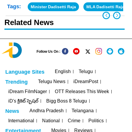
Tags:
Minister Dadisetti Raja
MLA Dadisetti Raja
Related News
Follow Us On :
English
Telugu
Language Sites
Telugu News
iDreamPost
Trending
iDream FilmNager
OTT Releases This Week
iD's క్రికెట్ స్పెషల్
Bigg Boss 8 Telugu
Andhra Pradesh
Telangana
News
International
National
Crime
Politics
Movies
Reviews
Entertainment