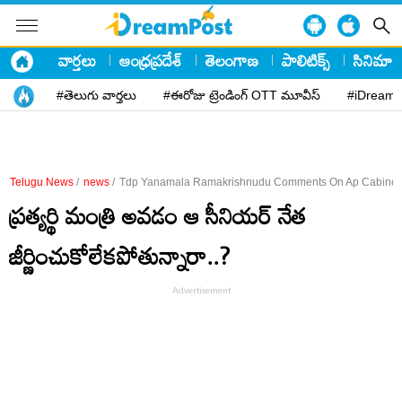
వార్తలు
ఆంధ్రప్రదేశ్
తెలంగాణ
పాలిటిక్స్
సినిమా
#తెలుగు వార్తలు
#ఈరోజు ట్రెండింగ్ OTT మూవీస్
#iDreamP
Telugu News
/
news
/
Tdp Yanamala Ramakrishnudu Comments On Ap Cabinet
ప్రత్యర్థి మంత్రి అవడం ఆ సీనియర్‌ నేత
జీర్ణించుకోలేకపోతున్నారా..?