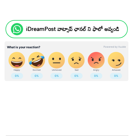
iDreamPost వాట్సాప్ ఛానల్ ని ఫాలో అవ్వండి