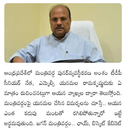
ఆంధ్రప్రదేశ్‌లో మంత్రివర్గ పునర్‌వ్యవస్థీకరణ అంశం టీడీపీ
సీనియర్‌ నేత, ఎమ్మెల్సీ యనమల రామకృష్ణుడుకు ఏ
మాత్రం రుచించనట్లుగా ఆయన వ్యాఖ్యల ద్వారా తెలుస్తోంది.
మంత్రివర్గంపై యనమల చేసిన విమర్శలను చూస్తే.. ఆయన
ఎంత కడుపు మంటతో రగిలిపోతున్నారో ఇట్టే
అర్థమవుతుంది. జగన్‌ మంత్రివర్గం.. ఛాయ్, బిస్కెట్‌ కేబినెట్‌