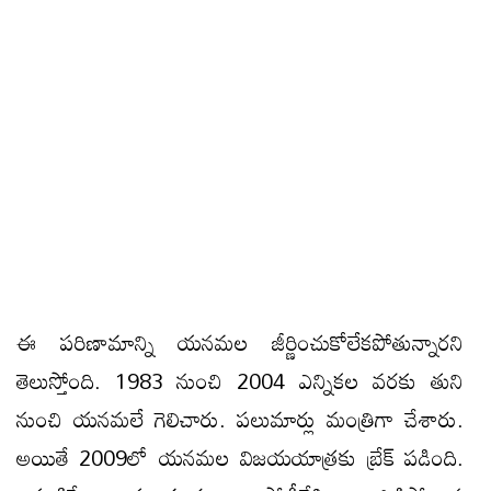
ఈ పరిణామాన్ని యనమల జీర్ణించుకోలేకపోతున్నారని
తెలుస్తోంది. 1983 నుంచి 2004 ఎన్నికల వరకు తుని
నుంచి యనమలే గెలిచారు. పలుమార్లు మంత్రిగా చేశారు.
అయితే 2009లో యనమల విజయయాత్రకు బ్రేక్‌ పడింది.