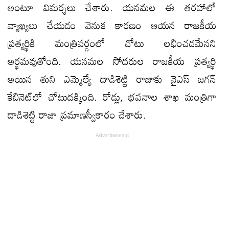
అంటూ విమర్శలు చేశారు. యనమల ఈ తరహాలో
వ్యాఖ్యలు చేయడం వెనుక కారణం ఆయన రాజకీయ
ప్రత్యర్థికి మంత్రివర్గంలో చోటు లభించడమేనని
అర్థమవుతోంది. యనమల సోదరుల రాజకీయ ప్రత్యర్థి
అయిన తుని ఎమ్మెల్యే దాడిశెట్టి రాజాకు వైఎస్‌ జగన్‌
కేబినెట్‌లో చోటుదక్కింది. రోడ్లు, భవనాల శాఖ మంత్రిగా
దాడిశెట్టి రాజా ప్రమాణస్వీకారం చేశారు.