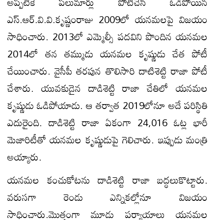
అప్పటికే పలుమార్లు పోటీచేసి ఓడిపోయిన
ఎస్‌.ఆర్‌.వి.వి.కృష్ణంరాజు 2009లో యనమలపై విజయం
సాధించారు. 2013లో ఎమ్మెల్సీ పదవిని పొందిన యనమల
2014లో తన తమ్ముడు యనమల కృష్ణుడు చేత పోటీ
చేయించారు. వైసీపీ తరపున తొలిసారి దాటిశెట్టి రాజా పోటీ
చేశారు. యువకుడైన దాడిశెట్టి రాజా చేతిలో యనమల
కృష్ణుడు ఓడిపోయాడు. ఆ తర్వాత 2019లోనూ అదే పరిస్థితి
ఎదురైంది. దాడిశెట్టి రాజా ఏకంగా 24,016 ఓట్ల భారీ
మెజారిటీతో యనమల కృష్ణుడుపై గెలిచారు. ఇప్పుడు మంత్రి
అయ్యారు.
యనమల కంచుకోటను దాడిశెట్టి రాజా బద్ధలుకొట్టారు.
వరుసగా రెండు ఎన్నికల్లోనూ విజయం
సాధించారు.మొత్తంగా మూడు పర్యాయాలు యనమల