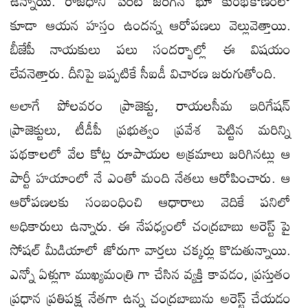
ఉన్నాయి. రాజధాని పేరిట జరిగిన భూ కుంభకోణంలో
కూడా ఆయన హస్తం ఉందన్న ఆరోపణలు వెల్లువెత్తాయి.
బీజేపీ నాయకులు పలు సందర్భాల్లో ఈ విషయం
లేవనెత్తారు. దీనిపై ఇప్పటికే సీఐడీ విచారణ జరుగుతోంది.
అలాగే పోలవరం ప్రాజెక్టు, రాయలసీమ ఇరిగేషన్
ప్రాజెక్టులు, టీడీపీ ప్రభుత్వం ప్రవేశ పెట్టిన మరిన్ని
పథకాలలో వేల కోట్ల రూపాయల అక్రమాలు జరిగినట్లు ఆ
పార్టీ హయాంలో నే ఎంతో మంది నేతలు ఆరోపించారు. ఆ
ఆరోపణలకు సంబంధించి ఆధారాలు వెదికే పనిలో
అధికారులు ఉన్నారు. ఈ నేపధ్యంలో చంద్రబాబు అరెస్ట్ పై
సోషల్ మీడియాలో జోరుగా వార్తలు చక్కర్లు కొడుతున్నాయి.
ఎన్నో ఏళ్లుగా ముఖ్యమంత్రి గా చేసిన వ్యక్తి కావడం, ప్రస్తుతం
ప్రధాన ప్రతిపక్ష నేతగా ఉన్న చంద్రబాబును అరెస్ట్ చేయడం