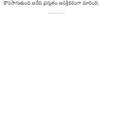
కొనసాగుతుంది అనేది ప్రస్తుతం ఆసక్తికరంగా మారింది.