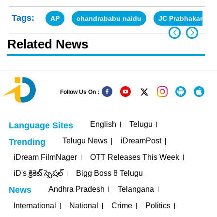
Tags:
AP
chandrababu naidu
JC Prabhakar Re
Related News
Follow Us On :
English
Telugu
Language Sites
Telugu News
iDreamPost
Trending
iDream FilmNager
OTT Releases This Week
iD's క్రికెట్ స్పెషల్
Bigg Boss 8 Telugu
Andhra Pradesh
Telangana
News
International
National
Crime
Politics