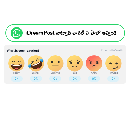
iDreamPost వాట్సాప్ ఛానల్ ని ఫాలో అవ్వండి