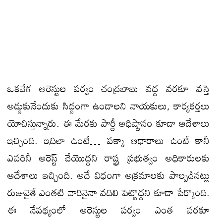
ఒకవేళ అరెస్టుల పర్వం చంద్రబాబు వద్ద వరకూ వస్తె
అడ్డుకునేందుకు సిద్దంగా ఉండాలని నాయకులు, కార్యకర్తలు
యోచిస్తున్నారు. ఈ మేరకు పార్టీ అధిష్టానం కూడా ఆదేశాలు
ఇచ్చింది. ఇదిలా ఉంటే… పక్కా ఆధారాలు ఉంటే కానీ
ఎవరినీ అరెస్ట్ చేయొద్దని రాష్ట్ర ప్రభుత్వం అధికారులకు
ఆదేశాలు ఇచ్చింది. అదే విధంగా అక్రమాలకు పాల్పడినట్లు
రుజువైతే ఎంతటి వారినైనా వదిలి పెట్టొద్దని కూడా పేర్కొంది.
ఈ నేపథ్యంలో అరెస్టుల పర్వం ఎంత వరకూ