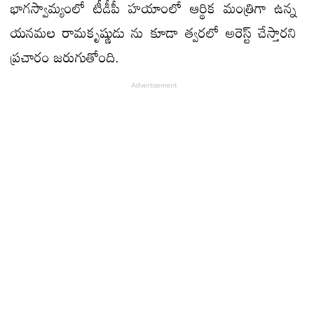
భాగస్వామ్యంలో టీడీపీ హయాంలో ఆర్థిక మంత్రిగా ఉన్న
యనమల రామకృష్ణుడు ను కూడా త్వరలో అరెస్ట్ చేస్తారని
ప్రచారం జరుగుతోంది.