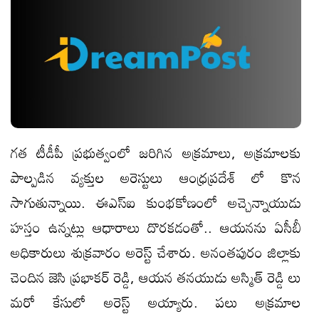
గత టీడీపీ ప్రభుత్వంలో జరిగిన అక్రమాలు, అక్రమాలకు
పాల్పడిన వ్యక్తుల అరెస్టులు ఆంధ్రప్రదేశ్ లో కొన
సాగుతున్నాయి. ఈఎస్ఐ కుంభకోణంలో అచ్చెన్నాయుడు
హస్తం ఉన్నట్లు ఆధారాలు దొరకడంతో.. ఆయనను ఏసీబీ
అధికారులు శుక్రవారం అరెస్ట్ చేశారు. అనంతపురం జిల్లాకు
చెందిన జెసి ప్రభాకర్ రెడ్డి, ఆయన తనయుడు అస్మిత్ రెడ్డి లు
మరో కేసులో అరెస్ట్ అయ్యారు. పలు అక్రమాల