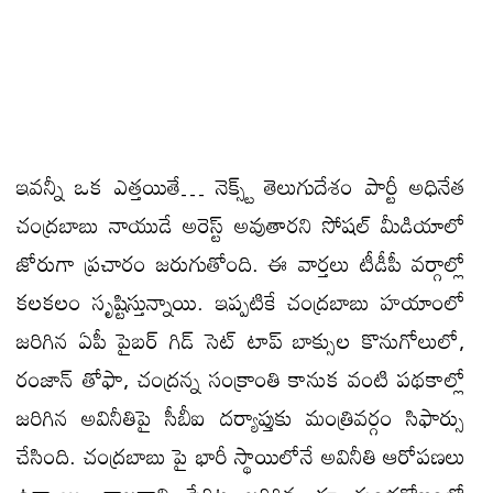
ఇవన్నీ ఒక ఎత్తయితే… నెక్స్ట్ తెలుగుదేశం పార్టీ అధినేత
చంద్రబాబు నాయుడే అరెస్ట్ అవుతారని సోషల్ మీడియాలో
జోరుగా ప్రచారం జరుగుతోంది. ఈ వార్తలు టీడీపీ వర్గాల్లో
కలకలం సృష్టిస్తున్నాయి. ఇప్పటికే చంద్రబాబు హయాంలో
జరిగిన ఏపీ పైబర్ గిడ్ సెట్ టాప్ బాక్సుల కొనుగోలులో,
రంజాన్ తోఫా, చంద్రన్న సంక్రాంతి కానుక వంటి పథకాల్లో
జరిగిన అవినీతిపై సీబీఐ దర్యాప్తుకు మంత్రివర్గం సిఫార్సు
చేసింది. చంద్రబాబు పై భారీ స్థాయిలోనే అవినీతి ఆరోపణలు