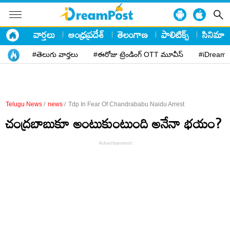
వార్తలు
ఆంధ్రప్రదేశ్
తెలంగాణ
పాలిటిక్స్
సినిమా
#తెలుగు వార్తలు
#ఈరోజు ట్రెండింగ్ OTT మూవీస్
#iDreamP
Telugu News
/
news
/
Tdp In Fear Of Chandrababu Naidu Arrest
చంద్రబాబుకూ అంటుకుంటుంది అనేనా భయం?