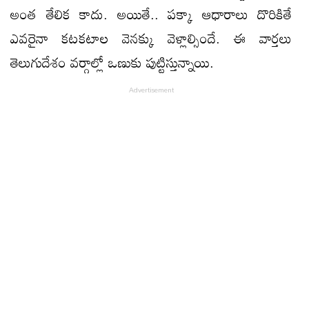
అంత తేలిక కాదు. అయితే.. పక్కా ఆధారాలు దొరికితే
ఎవరైనా కటకటాల వెనక్కు వెళ్లాల్సిందే. ఈ వార్తలు
తెలుగుదేశం వర్గాల్లో ఒణుకు పుట్టిస్తున్నాయి.