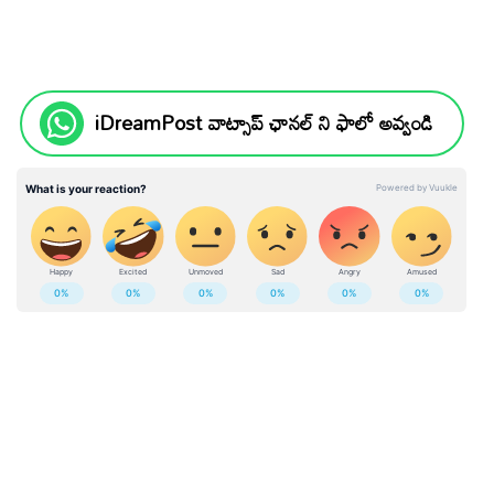
iDreamPost వాట్సాప్ ఛానల్ ని ఫాలో అవ్వండి