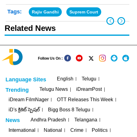
Tags:
Rajiv Gandhi
Suprem Court
Related News
Follow Us On :
English
Telugu
Language Sites
Telugu News
iDreamPost
Trending
iDream FilmNager
OTT Releases This Week
iD's క్రికెట్ స్పెషల్
Bigg Boss 8 Telugu
Andhra Pradesh
Telangana
News
International
National
Crime
Politics