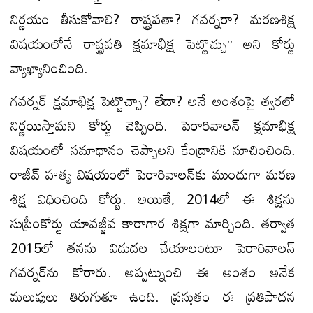
నిర్ణయం తీసుకోవాలి? రాష్ట్రపతా? గవర్నరా? మరణశిక్ష
విషయంలోనే రాష్ట్రపతి క్షమాభిక్ష పెట్టొచ్చు’’ అని కోర్టు
వ్యాఖ్యానించింది.
గవర్నర్ క్షమాభిక్ష పెట్టొచ్చా? లేదా? అనే అంశంపై త్వరలో
నిర్ణయిస్తామని కోర్టు చెప్పింది. పెరారివాలన్ క్షమాభిక్ష
విషయంలో సమాధానం చెప్పాలని కేంద్రానికి సూచించింది.
రాజీవ్ హత్య విషయంలో పెరారివాలన్‌కు ముందుగా మరణ
శిక్ష విధించింది కోర్టు. అయితే, 2014లో ఈ శిక్షను
సుప్రీంకోర్టు యావజ్జీవ కారాగార శిక్షగా మార్చింది. తర్వాత
2015లో తనను విడుదల చేయాలంటూ పెరారివాలన్
గవర్నర్‌ను కోరారు. అప్పట్నుంచి ఈ అంశం అనేక
మలుపులు తిరుగుతూ ఉంది. ప్రస్తుతం ఈ ప్రతిపాదన