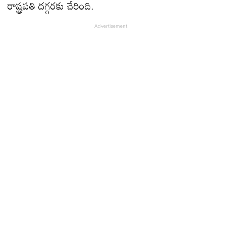
రాష్ట్రపతి దగ్గరకు చేరింది.