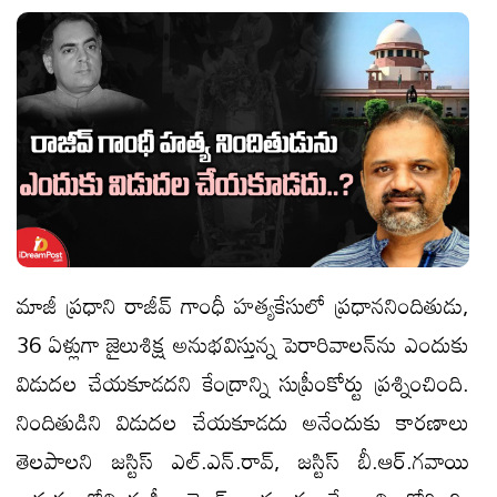
మాజీ ప్రధాని రాజీవ్ గాంధీ హత్యకేసులో ప్రధాననిందితుడు,
36 ఏళ్లుగా జైలుశిక్ష అనుభవిస్తున్న పెరారివాలన్‌ను ఎందుకు
విడుదల చేయకూడదని కేంద్రాన్ని సుప్రీంకోర్టు ప్రశ్నించింది.
నిందితుడిని విడుదల చేయకూడదు అనేందుకు కారణాలు
తెలపాలని జస్టిస్ ఎల్.ఎన్.రావ్, జస్టిస్ బీ.ఆర్.గవాయి