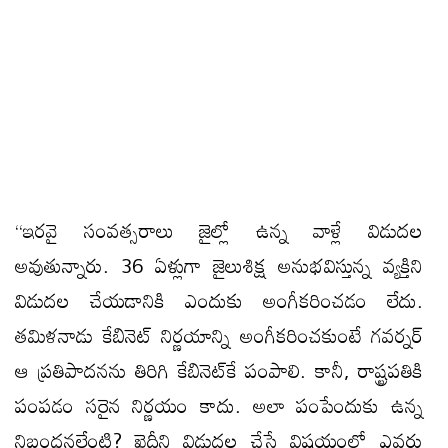
‘‘ఇరవై సంవత్సరాలు జైల్లో ఉన్న వాళ్లే విడుదల
అవుతున్నారు. 36 ఏళ్లుగా జైలుశిక్ష అనుభవిస్తున్న వ్యక్తిని
విడుదల చేయడానికి ఎందుకు అంగీకరించడం లేదు.
తమిళనాడు కేబినెట్ నిర్ణయాన్ని అంగీకరించకుంటే గవర్నర్
ఆ ప్రతిపాదనను తిరిగి కేబినెట్‌కే పంపాలి. కానీ, రాష్ట్రపతికి
పంపడం సరైన నిర్ణయం కాదు. అలా పంపేందుకు ఉన్న
నిబంధనలేంటి? ఖైదీని విడుదల చేసే విషయంలో ఎవరు