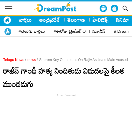
వార్తలు
ఆంధ్రప్రదేశ్
తెలంగాణ
పాలిటిక్స్
సినిమా
#తెలుగు వార్తలు
#ఈరోజు ట్రెండింగ్ OTT మూవీస్
#iDreamP
Telugu News
/
news
/
Suprem Key Comments On Rajiv Assinate Main Acused R
రాజీవ్ గాంధీ హత్య నిందితుడు విడుదలపై కీలక
ముందడుగు