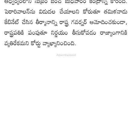
ఆధ్వర్యంలోని సుప్రీం బెంచ్ బుధవారం కేంద్రాన్ని కోరింది.
పెరారివాలన్‌ను విడుదల చేయాలని కోరుతూ తమిళనాడు
కేబినేట్ చేసిన తీర్మానాన్ని రాష్ట్ర గవర్నర్ ఆమోదించకుండా,
రాష్ట్రపతికి పంపుతూ నిర్ణయం తీసుకోవడం రాజ్యాంగానికి
వ్యతిరేకమని కోర్టు వ్యాఖ్యానించింది.