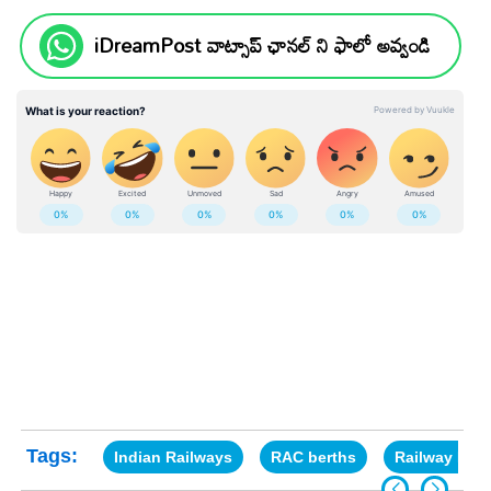
iDreamPost వాట్సాప్ ఛానల్ ని ఫాలో అవ్వండి
Tags:
Indian Railways
RAC berths
Railway Rese