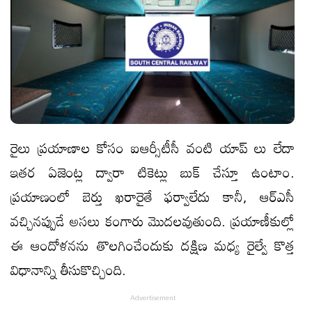
రైలు ప్రయాణాల కోసం ఐఆర్సీటీసీ వంటి యాప్ లు లేదా
ఇతర ఏజెంట్ల ద్వారా టికెట్లు బుక్ చేస్తూ ఉంటాం.
ప్రయాణంలో బెర్తు ఖరారైతే ఫర్వాలేదు కానీ, ఆర్ఎసీ
వచ్చినప్పుడే అసలు కంగారు మొదలవుతుంది. ప్రయాణీకుల్లో
ఈ ఆందోళనను తొలగించేందుకు దక్షిణ మధ్య రైల్వే కొత్త
విధానాన్ని తీసుకొచ్చింది.