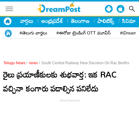
వార్తలు
ఆంధ్రప్రదేశ్
తెలంగాణ
పాలిటిక్స్
సినిమా
#తెలుగు వార్తలు
#ఈరోజు ట్రెండింగ్ OTT మూవీస్
#iDreamP
Telugu News
/
news
/
South Central Railway New Decision On Rac Berths
రైలు ప్రయాణీకులకు శుభవార్త: ఇక RAC
వచ్చినా కంగారు పడాల్సిన పనిలేదు