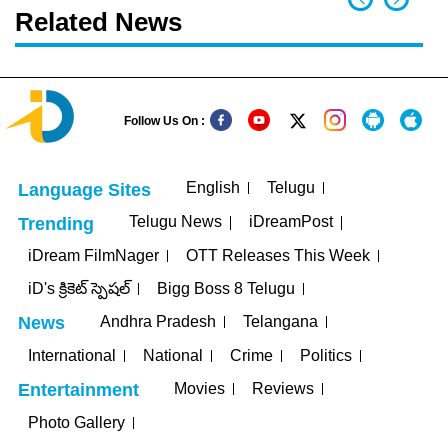
Related News
Follow Us On :
English
Telugu
Language Sites
Telugu News
iDreamPost
Trending
iDream FilmNager
OTT Releases This Week
iD's క్రికెట్ స్పెషల్
Bigg Boss 8 Telugu
Andhra Pradesh
Telangana
News
International
National
Crime
Politics
Movies
Reviews
Entertainment
Photo Gallery