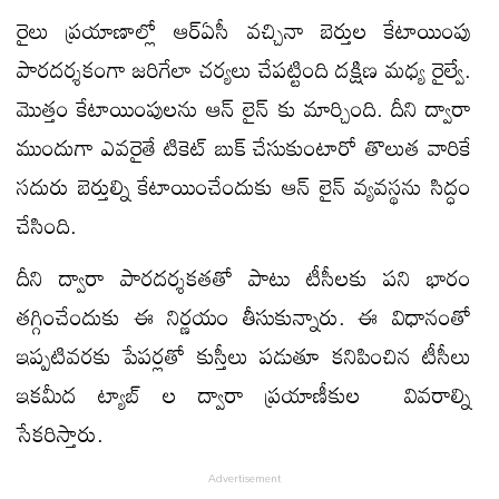
రైలు ప్రయాణాల్లో ఆర్ఏసీ వచ్చినా బెర్తుల కేటాయింపు
పారదర్శకంగా జరిగేలా చర్యలు చేపట్టింది దక్షిణ మధ్య రైల్వే.
మొత్తం కేటాయింపులను ఆన్ లైన్ కు మార్చింది. దీని ద్వారా
ముందుగా ఎవరైతే టికెట్ బుక్ చేసుకుంటారో తొలుత వారికే
సదురు బెర్తుల్ని కేటాయించేందుకు ఆన్ లైన్ వ్యవస్థను సిద్ధం
చేసింది.
దీని ద్వారా పారదర్శకతతో పాటు టీసీలకు పని భారం
తగ్గించేందుకు ఈ నిర్ణయం తీసుకున్నారు. ఈ విధానంతో
ఇప్పటివరకు పేపర్లతో కుస్తీలు పడుతూ కనిపించిన టీసీలు
ఇకమీద ట్యాబ్ ల ద్వారా ప్రయాణీకుల వివరాల్ని
సేకరిస్తారు.