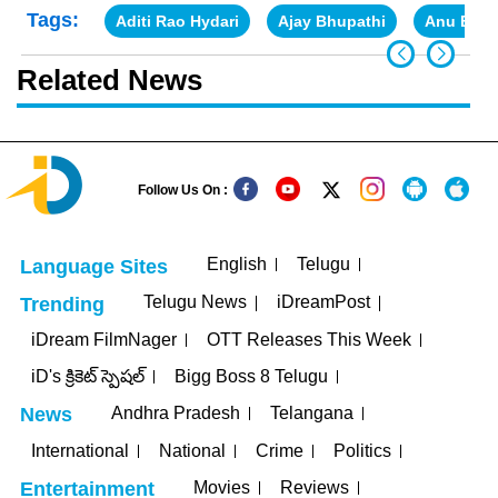
Tags:
Aditi Rao Hydari
Ajay Bhupathi
Anu Emm
Related News
Follow Us On :
English
Telugu
Language Sites
Telugu News
iDreamPost
Trending
iDream FilmNager
OTT Releases This Week
iD's క్రికెట్ స్పెషల్
Bigg Boss 8 Telugu
Andhra Pradesh
Telangana
News
International
National
Crime
Politics
Movies
Reviews
Entertainment