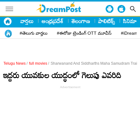
వార్తలు
ఆంధ్రప్రదేశ్
తెలంగాణ
పాలిటిక్స్
సినిమా
#తెలుగు వార్తలు
#ఈరోజు ట్రెండింగ్ OTT మూవీస్
#iDreamP
Telugu News
/
full movies
/
Sharwanand And Siddharths Maha Samudram Traile
ఇద్దరు యువకుల యుద్ధంలో గెలుపు ఎవరిది