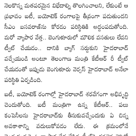
నెలకొన్న మతపరమైన విభేదాల్ని తొలగించాలని, లేకుంటే ఆ
ప్రభావం ఐటీ, బయోటెక్‌ రంగాలపై తీవ్రంగా పడుతుందని
సీఎం బసవరాజ్‌ను కోరడం పరిస్థితికి అద్దంపడుతోంది.
మరో వ్యాపార వేత్త.. బెంగుళూరులో మౌలిక వసతులు లేవని
ట్వీట్‌ చేయడం.. దానికి బ్యాగ్‌ సర్దుకుని హైదరాబాద్‌
వచ్చేయండి అంటూ తెలంగాణ మంత్రి కేటీఆర్‌ రీ ట్వీట్‌
చేయడంతో ఇప్పుడు బెంగుళూరు వెర్సస్‌ హైదరాబాద్‌ అనేలా
పరిస్థితి ఏర్పడింది.
ఐటీ, బయోటెక్‌ రంగాల్లో హైదరాబాద్‌ శరవేగంగా అభివృద్ధి
చెందుతోంది. ఐటీ మంత్రిగా ఉన్న కేటీఆర్‌.. పలు
కంపెనీలను హైదరాబాద్‌కు తీసుకువచ్చేందుకు ఏ చిన్న
అవకాశాన్ని వదులుకోవడం లేదు. ఈ క్రమంలోనే