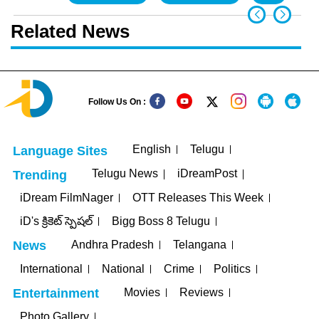
Related News
Follow Us On :
English
Telugu
Language Sites
Telugu News
iDreamPost
Trending
iDream FilmNager
OTT Releases This Week
iD's క్రికెట్ స్పెషల్
Bigg Boss 8 Telugu
Andhra Pradesh
Telangana
News
International
National
Crime
Politics
Movies
Reviews
Entertainment
Photo Gallery