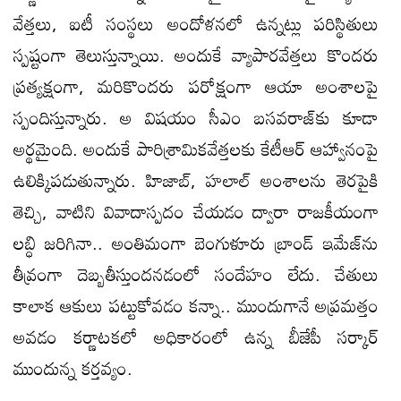
వేత్తలు, ఐటీ సంస్థలు అందోళనలో ఉన్నట్లు పరిస్థితులు
స్పష్టంగా తెలుస్తున్నాయి. అందుకే వ్యాపారవేత్తలు కొందరు
ప్రత్యక్షంగా, మరికొందరు పరోక్షంగా ఆయా అంశాలపై
స్పందిస్తున్నారు. అ విషయం సీఎం బసవరాజ్‌కు కూడా
అర్థమైంది. అందుకే పారిశ్రామికవేత్తలకు కేటీఆర్‌ ఆహ్వానంపై
ఉలిక్కిపడుతున్నారు. హిజాబ్, హలాల్‌ అంశాలను తెరపైకి
తెచ్చి, వాటిని వివాదాస్పదం చేయడం ద్వారా రాజకీయంగా
లబ్ధి జరిగినా.. అంతిమంగా బెంగుళూరు బ్రాండ్‌ ఇమేజ్‌ను
తీవ్రంగా దెబ్బతీస్తుందనడంలో సందేహం లేదు. చేతులు
కాలాక ఆకులు పట్టుకోవడం కన్నా.. ముందుగానే అప్రమత్తం
అవడం కర్ణాటకలో అధికారంలో ఉన్న బీజేపీ సర్కార్‌
ముందున్న కర్తవ్యం.