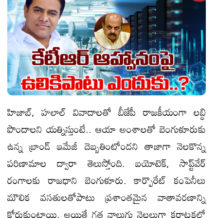
హిజాబ్, హలాల్‌ వివాదాలతో బీజేపీ రాజకీయంగా లబ్ధి
పొందాలని యత్నిస్తుంటే.. ఆయా అంశాలతో బెంగుళూరుకు
ఉన్న బ్రాండ్‌ ఇమేజీ దెబ్బతింటోందని తాజాగా నెలకొన్న
పరిణామాల ద్వారా తెలుస్తోంది. బయోటెక్, సాప్ట్‌వేర్‌
రంగాలకు రాజధాని బెంగుళూరు. కార్పొరేట్‌ కంపెనీలు
మౌలిక వసతులతోపాటు ప్రశాంతమైన వాతావరణాన్ని
కోరుకుంటాయి. అయితే గత నాలుగు నెలలుగా కర్ణాటకలో