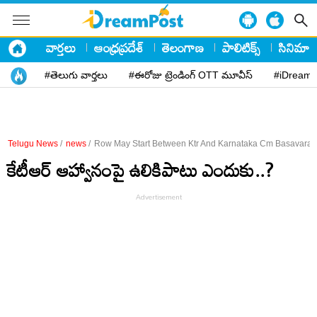
వార్తలు
ఆంధ్రప్రదేశ్
తెలంగాణ
పాలిటిక్స్
సినిమా
#తెలుగు వార్తలు
#ఈరోజు ట్రెండింగ్ OTT మూవీస్
#iDreamP
Telugu News
/
news
/
Row May Start Between Ktr And Karnataka Cm Basavaraj
కేటీఆర్‌ ఆహ్వానంపై ఉలికిపాటు ఎందుకు..?