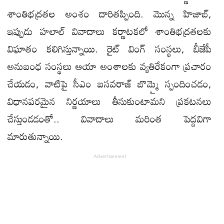
శాంతిభద్రతల అంశం దారితప్పింది. మొన్న హిజాబ్,
ఇప్పుడు హలాల్‌ వివాదాలు కర్ణాటకలో శాంతిభద్రతలకు
విఘాతం కలిగిస్తున్నాయి. రైట్‌ వింగ్‌ సంస్థలు, బీజేపీ
అనుబంధ సంస్థలు ఆయా అంశాలకు వ్యతిరేకంగా ప్రచారం
చేయడం, వాటిపై సీఎం బసవరాజ్‌ బొమ్మై స్పందించడం,
విధానపరమైన నిర్ణయాలు తీసుకుంటామని ప్రకటనలు
చేస్తుండడంతో.. వివాదాలు మరింత పెద్దవిగా
మారుతున్నాయి.