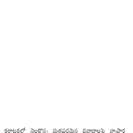
కర్ణాటకలో నెలకొన్న మతపరమైన వివాదాలపై వ్యాపార