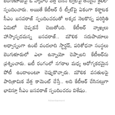
బెంగుళూరుపై ఓ వ్యాపార వేత్త చేసిన ట్వీట్‌పై తనదైన శైలిలో
స్పందించారు. అయితే కేటీఆర్‌ రీ ట్వీట్‌పై ఏకంగా కర్ణాటక
సీఎం బసవరాజ్‌ స్పందించడంతో అక్కడ నెలకొన్న పరిస్థితి
ఏమిటో చెప్పకనే చెబుతోంది. కేటీఆర్‌ వ్యాఖ్యలు
హాస్యాస్పదమన్న బసవరాజ్‌.. మౌలిక సదుపాయాలు
అధ్వాన్నంగా ఉంటే వందలాది స్టార్టప్, పరిశోధనా సంస్థలు
బెంగుళూరులో ఎలా ఉన్నాయో చెప్పాలని కేటీఆర్‌ను
ప్రశ్నించారు. ఐటీ రంగంలో నగరాల మధ్య ఆరోగ్యకరమైన
పోటీ ఉండాలంటూ చెప్పుకొచ్చారు. మౌలిక వసతులపై
పారిశ్రామిక వేత్త కామెంట్‌ చేస్తే.. అది కేటీఆర్‌ చేసినట్లుగా
భావిస్తూ సీఎం బసవరాజ్‌ స్పందించడం విశేషం.