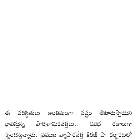
ఈ పరిస్థితులు అంతిమంగా నష్టం చేకూరుస్తాయని
భావిస్తున్న పారిశ్రామికవేత్తలు.. వివిధ రకాలుగా
స్పందిస్తున్నారు. ప్రముఖ వ్యాపారవేత్త కిరణ్‌ షా కర్ణాకటలో