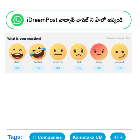
iDreamPost వాట్సాప్ ఛానల్ ని ఫాలో అవ్వండి
Tags:
IT Companies
Karnataka CM
KTR