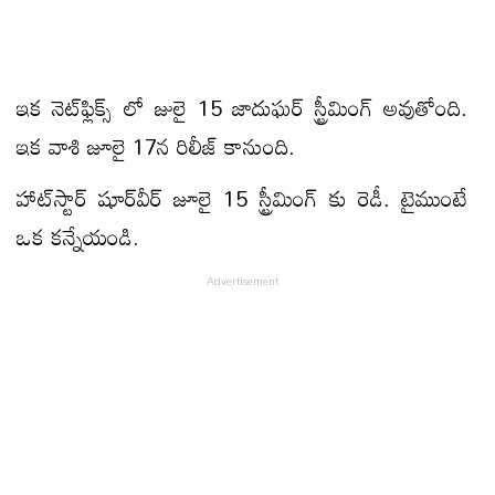
ఇక నెట్‌ఫ్లిక్స్ లో జులై 15 జాదుఘర్ స్ట్రీమింగ్ అవుతోంది.
ఇక వాశి జూలై 17న రిలీజ్ కానుంది.
హాట్‌స్టార్ షూర్‌వీర్ జూలై 15 స్ట్రీమింగ్ కు రెడీ. టైముంటే
ఒక క‌న్నేయండి.