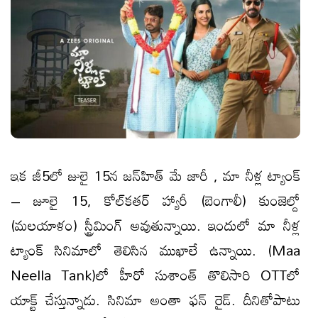
ఇక జీ5లో జులై 15న జన్‌హిత్‌ మే జారీ , మా నీళ్ల ట్యాంక్‌
– జూలై 15, కోల్‌కతర్‌ హ్యారీ (బెంగాలీ) కుంజెల్దో
(మలయాళం) స్ట్రీమింగ్ అవుతున్నాయి. ఇందులో మా నీళ్ల
ట్యాంక్ సినిమాలో తెలిసిన ముఖాలే ఉన్నాయి. (Maa
Neella Tank)లో హీరో సుశాంత్ తొలిసారి OTTలో
యాక్ట్ చేస్తున్నాడు. సినిమా అంతా ఫ‌న్ రైడ్. దీనితోపాటు