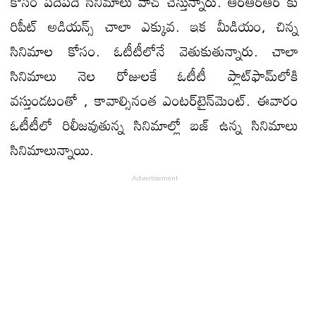
కోసం ప‌దేప‌దే సినిమాలు వాచ్ చేస్తున్నారు. ఆర్ఆర్ఆర్ కు
రిపీట్ అడియ‌న్స్ చాలా ఎక్కువ. ఇక మీడియం, చిన్న
సినిమాల కోసం. ఓటీటీలోనే వెతుకుతున్నారు. చాలా
సినిమాలు నెల రోజులకే ఓటీటీ ప్లాట్‌ఫామ్‌లోకి
వస్తుండటంతో , కావాల్సినంత ఎంటర్‌టైన్‌మెంట్‌. ఈవారం
ఓటీటీలో రిలీజవుతున్న సినిమాల్లో బ‌జ్ ఉన్న సినిమాలు
సినిమాలున్నాయి.