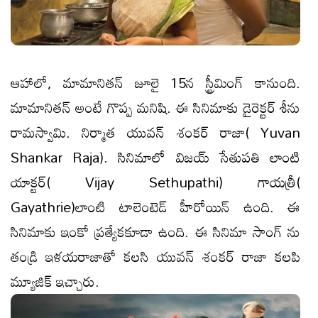
ఆహాలో, మామానితన్ జూలై 15న స్ట్రీమింగ్ కానుంది.
మామానిత‌న్ అంటే గొప్ప మ‌నిషి. ఈ సినిమాకు డైరెక్టర్ శీను
రామ‌స్వామి. నిర్మాత యువ‌న్ శంక‌ర్ రాజా( Yuvan
Shankar Raja). సినిమాలో విజ‌య్ సేతుపతి లాంటి
యాక్ట‌ర్( Vijay Sethupathi) గాయ‌త్రీ(
Gayathrie)లాంటి టాలెంటెడ్ హీరోయిన్ ఉంది. ఈ
సినిమాకు ఇంకో ప్ర‌త్యేక‌కూడా ఉంది. ఈ సినిమా సాంగ్ ను
తండ్రి ఇళ‌య‌రాజాతో క‌ల‌సి యువ‌న్ శంక‌ర్ రాజా క‌ల‌పి
మ్యూజిక్ ఇచ్చారు.