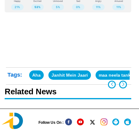
Tags:
Aha
Janhit Mein Jaari
maa neela tank
Related News
Follow Us On :