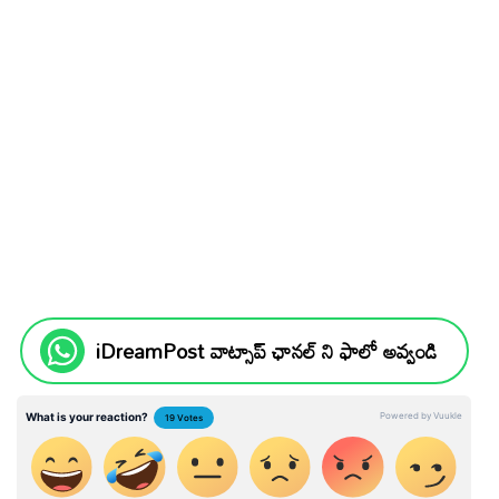
iDreamPost వాట్సాప్ ఛానల్ ని ఫాలో అవ్వండి