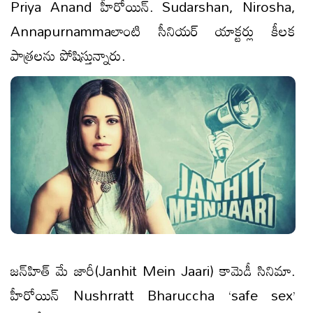
Priya Anand హీరోయిన్. Sudarshan, Nirosha,
Annapurnammaలాంటి సీనియ‌ర్ యాక్ట‌ర్లు కీల‌క
పాత్ర‌ల‌ను పోషిస్తున్నారు.
జన్‌హిత్‌ మే జారీ(Janhit Mein Jaari) కామెడీ సినిమా.
హీరోయిన్ Nushrratt Bharuccha ‘safe sex’