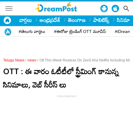
వార్తలు
ఆంధ్రప్రదేశ్
తెలంగాణ
పాలిటిక్స్
సినిమా
#తెలుగు వార్తలు
#ఈరోజు ట్రెండింగ్ OTT మూవీస్
#iDreamP
Telugu News
/
news
/
Ott This Week Realese On Zee5 Aha Netflix Including Ma
OTT : ఈ వారం ఓటీటీలో స్ట్రీమింగ్ కానున్న‌
సినిమాలు, వెబ్ సీరీస్ లు