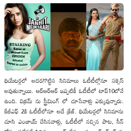
థియేట‌ర్ల‌లో అద‌ర‌గొట్టిన సినిమాలు ఓటీటీల్లోనూ స‌క్సెస్
అవుతున్నాయి. ఆర్‌ఆర్‌ఆర్ ఇప్ప‌టికీ ఓటీటీలో టాప్10లోనే
ఉంది. విక్రమ్ ను స్ట్రీమింగ్ లో చూసేవాళ్లు ఎక్కువున్నారు.
కేజీఎఫ్ 2కి ఓటీటీలోనూ అదే క్రేజ్. థియేట‌ర్ల‌లో సినిమాను
చూసి ఎంజాయ్ చేసిన‌వాళ్లు, ఓటీటీలో న‌చ్చిన పాట‌, సీన్