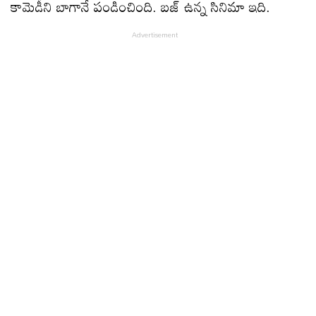
కామెడీని బాగానే పండించింది. బ‌జ్ ఉన్న సినిమా ఇది.