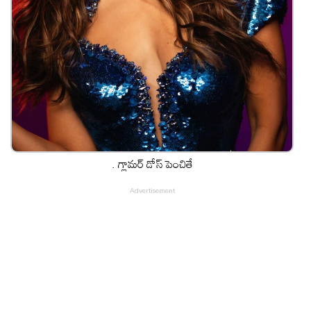
. గ్లామ‌ర్ డోస్ పెంచితే