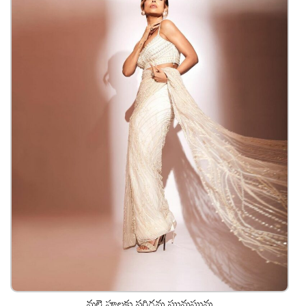
మల్లె పూలకు సరిగమ ఘుమఘుమ