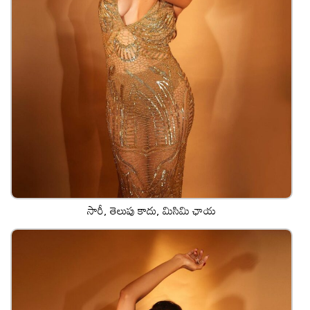
సారీ, తెలుపు కాదు, మిసిమి ఛాయ‌