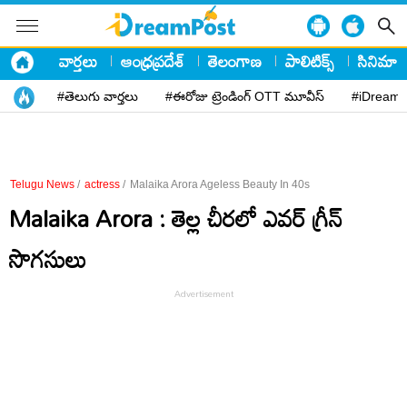
వార్తలు
ఆంధ్రప్రదేశ్
తెలంగాణ
పాలిటిక్స్
సినిమా
#తెలుగు వార్తలు
#ఈరోజు ట్రెండింగ్ OTT మూవీస్
#iDreamP
Telugu News
/
actress
/
Malaika Arora Ageless Beauty In 40s
Malaika Arora : తెల్ల చీరలో ఎవ‌ర్ గ్రీన్
సొగసులు