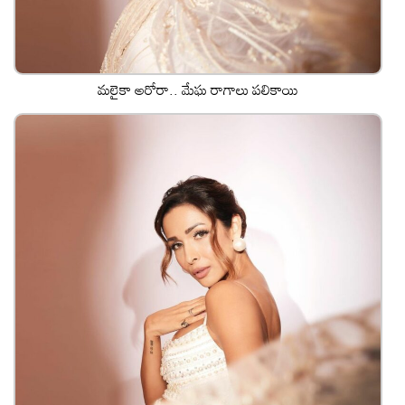
మలైకా అరోరా.. మేఘ రాగాలు పలికాయి