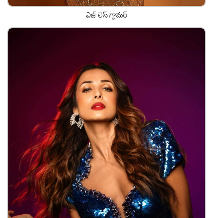
ఎజ్ లెస్ గ్లామ‌ర్