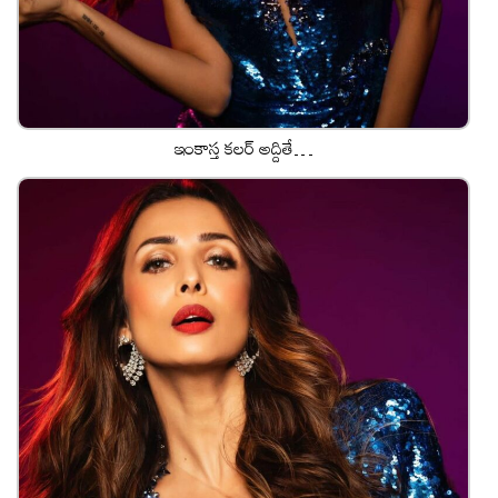
ఇంకాస్త క‌ల‌ర్ అద్దితే…