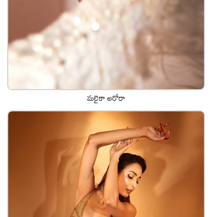
మలైకా అరోరా