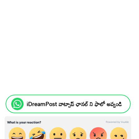
iDreamPost వాట్సాప్ ఛానల్ ని ఫాలో అవ్వండి