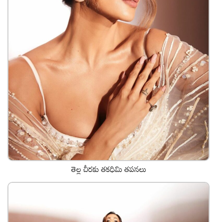
తెల్ల చీరకు తకధిమి తపనలు