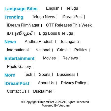
English
Telugu
Language Sites
Telugu News
iDreamPost
Trending
iDream FilmNager
OTT Releases This Week
iD's క్రికెట్ స్పెషల్
Bigg Boss 8 Telugu
Andhra Pradesh
Telangana
News
International
National
Crime
Politics
Movies
Reviews
Entertainment
Photo Gallery
Tech
Sports
Bussiness
More
About Us
Privacy Policy
iDreamPost
Contact Us
Disclaimer
© Copyright IDreamPost 2026 All Rights Reserved.
Powered By
Veegam