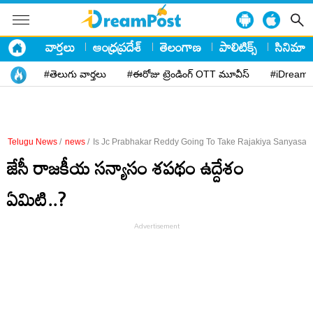
వార్తలు
ఆంధ్రప్రదేశ్
తెలంగాణ
పాలిటిక్స్
సినిమా
#తెలుగు వార్తలు
#ఈరోజు ట్రెండింగ్ OTT మూవీస్
#iDreamP
Telugu News
/
news
/
Is Jc Prabhakar Reddy Going To Take Rajakiya Sanyasa
జేసీ రాజకీయ సన్యాసం శపథం ఉద్దేశం
ఏమిటి..?