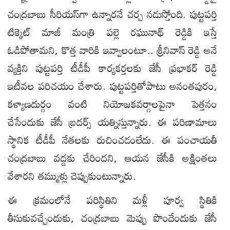
చంద్రబాబు సీరియస్‌గా ఉన్నారనే చర్చ నడుస్తోంది. పుట్టపర్తి
టిక్కెట్‌ మాజీ మంత్రి పల్లె రఘునాథ్‌ రెడ్డికి ఇస్తే
ఓడిపోతామని, కొత్త వారికి ఇవ్వాలంటూ.. శ్రీనివాస్‌ రెడ్డి అనే
వ్యక్తిని పుట్టపర్తి టీడీపీ కార్యకర్తలకు జేసీ ప్రభాకర్‌ రెడ్డి
ఇటీవల పరిచయం చేశారు. పుట్టపర్తితోపాటు అనంతపురం,
కళ్యాణదుర్గం వంటి నియోజకవర్గాలపైనా పెత్తనం
చేసేందుకు జేసీ బ్రదర్స్‌ యత్నిస్తున్నారు. ఈ పరిణామాలు
స్థానిక టీడీపీ నేతలకు రుచించడంలేదు. ఈ పంచాయతీ
చంద్రబాబు వద్దకు చేరిందని, ఆయన జేసీకి అక్షింతలు
వేశారని తమ్ముళ్లు చెప్పుకుంటున్నారు.
ఈ క్రమంలోనే పరిస్థితిని మళ్లీ పూర్వ స్థితికి
తీసుకువచ్చేందుకు, చంద్రబాబు మెప్పు పొందేందుకు జేసీ