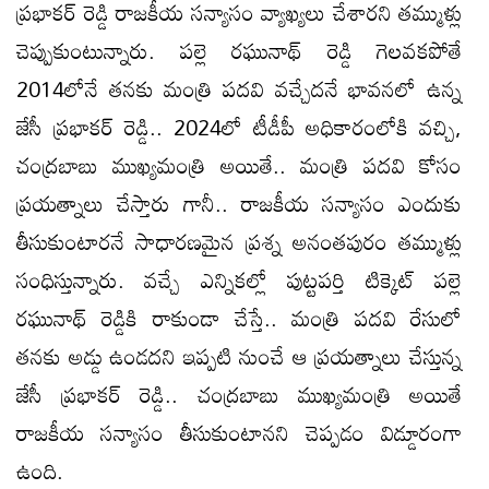
ప్రభాకర్‌ రెడ్డి రాజకీయ సన్యాసం వ్యాఖ్యలు చేశారని తమ్ముళ్లు
చెప్పుకుంటున్నారు. పల్లె రఘునాథ్‌ రెడ్డి గెలవకపోతే
2014లోనే తనకు మంత్రి పదవి వచ్చేదనే భావనలో ఉన్న
జేసీ ప్రభాకర్‌ రెడ్డి.. 2024లో టీడీపీ అధికారంలోకి వచ్చి,
చంద్రబాబు ముఖ్యమంత్రి అయితే.. మంత్రి పదవి కోసం
ప్రయత్నాలు చేస్తారు గానీ.. రాజకీయ సన్యాసం ఎందుకు
తీసుకుంటారనే సాధారణమైన ప్రశ్న అనంతపురం తమ్ముళ్లు
సంధిస్తున్నారు. వచ్చే ఎన్నికల్లో పుట్టపర్తి టిక్కెట్‌ పల్లె
రఘునాథ్‌ రెడ్డికి రాకుండా చేస్తే.. మంత్రి పదవి రేసులో
తనకు అడ్డు ఉండదని ఇప్పటి నుంచే ఆ ప్రయత్నాలు చేస్తున్న
జేసీ ప్రభాకర్‌ రెడ్డి.. చంద్రబాబు ముఖ్యమంత్రి అయితే
రాజకీయ సన్యాసం తీసుకుంటానని చెప్పడం విడ్డూరంగా
ఉంది.