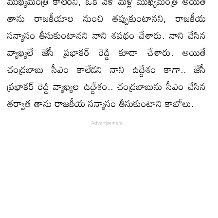
ముఖ్యమంత్రి కాలేరని, ఒక వేళ మళ్లీ ముఖ్యమంత్రి అయితే
తాను రాజకీయాల నుంచి తప్పుకుంటానని, రాజకీయ
సన్యాసం తీసుకుంటానని నాని శపథం చేశారు. నాని చేసిన
వ్యాఖ్యలే జేసీ ప్రభాకర్‌ రెడ్డి కూడా చేశారు. అయితే
చంద్రబాబు సీఎం కాలేడని నాని ఉద్దేశం కాగా.. జేసీ
ప్రభాకర్‌ రెడ్డి వ్యాఖ్యల ఉద్దేశం.. చంద్రబాబును సీఎం చేసిన
తర్వాత తాను రాజకీయ సన్యాసం తీసుకుంటాని కాబోలు.