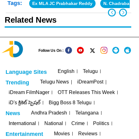
Tags:
Ex MLA JC Prabhakar Reddy
N. Chadrababu 
Related News
Follow Us On :
English
Telugu
Language Sites
Telugu News
iDreamPost
Trending
iDream FilmNager
OTT Releases This Week
iD's క్రికెట్ స్పెషల్
Bigg Boss 8 Telugu
Andhra Pradesh
Telangana
News
International
National
Crime
Politics
Movies
Reviews
Entertainment