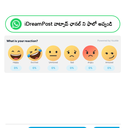
iDreamPost వాట్సాప్ ఛానల్ ని ఫాలో అవ్వండి