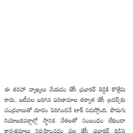
ఈ తరహా వ్యాఖ్యలు చేయడం జేసీ ప్రభాకర్‌ రెడ్డికి కొత్తేమి
కాదు. ఇటీవల జరిగిన పరిణామాల తర్వాత జేసీ బ్రదర్స్‌కు
చంద్రబాబుతో దూరం పెరిగిందనే టాక్‌ నడుస్తోంది. పొరుగు
నియోజకవర్గాల్లో స్థానిక నేతలతో సంబంధం లేకుండా
కార్యక్రమాలు నిర్వహించడం వల్ల జేసీ ప్రభాకర్‌ రెడ్డిపై