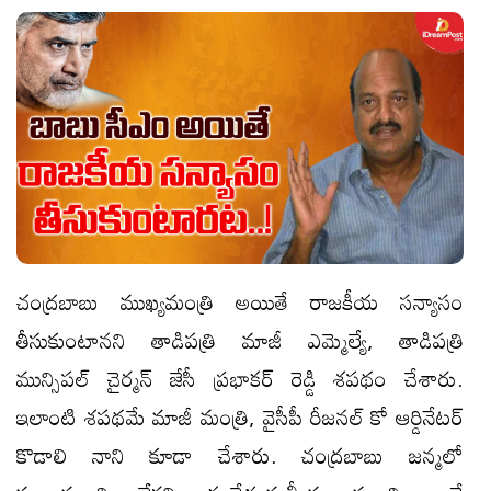
చంద్రబాబు ముఖ్యమంత్రి అయితే రాజకీయ సన్యాసం
తీసుకుంటానని తాడిపత్రి మాజీ ఎమ్మెల్యే, తాడిపత్రి
మున్సిపల్‌ చైర్మన్‌ జేసీ ప్రభాకర్‌ రెడ్డి శపథం చేశారు.
ఇలాంటి శపథమే మాజీ మంత్రి, వైసీపీ రీజనల్‌ కో ఆర్డినేటర్‌
కొడాలి నాని కూడా చేశారు. చంద్రబాబు జన్మలో