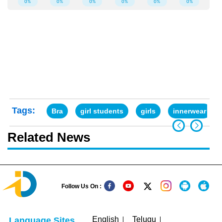
Tags:
Bra
girl students
girls
innerwear
Related News
Follow Us On :
English
Telugu
Language Sites