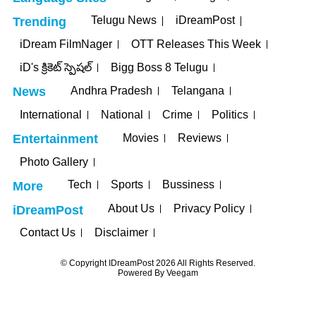
Telugu News
iDreamPost
Trending
iDream FilmNager
OTT Releases This Week
iD's క్రికెట్ స్పెషల్
Bigg Boss 8 Telugu
Andhra Pradesh
Telangana
News
International
National
Crime
Politics
Movies
Reviews
Entertainment
Photo Gallery
Tech
Sports
Bussiness
More
About Us
Privacy Policy
iDreamPost
Contact Us
Disclaimer
© Copyright IDreamPost 2026 All Rights Reserved.
Powered By
Veegam
nbet
holiganbet
jojobet
grandpashabet
betpark
casibom
iptv satın al
j