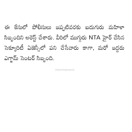
ఈ కేసులో పోలీసులు ఇప్పటివరకు ఐదుగురు మహిళా
సిబ్బందిని అరెస్ట్ చేశారు. వీరిలో ముగ్గురు NTA హైర్ చేసిన
సెక్యూరిటీ ఏజెన్సీలో పని చేసేవారు కాగా, మరో ఇద్దరు
ఎగ్జామ్ సెంటర్ సిబ్బంది.