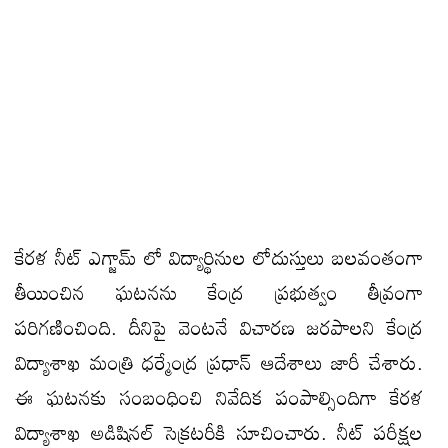
కేరళ నీట్ ఎగ్జామ్ లో విద్యార్థినుల లోదుస్తులు బలవంతంగా
తీయించిన ఘటనను కేంద్ర ప్రభుత్వం తీవ్రంగా
పరిగణించింది. దీనిపై వెంటనే విచారణ జరపాలని కేంద్ర
విద్యాశాఖ మంత్రి ధర్మేంద్ర ప్రధాన్ ఆదేశాలు జారీ చేశారు.
ఈ ఘటనకు సంబంధించి నివేదిక పంపాల్సిందిగా కేరళ
విద్యాశాఖ అడిషినల్ సెక్రటరీకి సూచించారు. నీట్ పరీక్షల