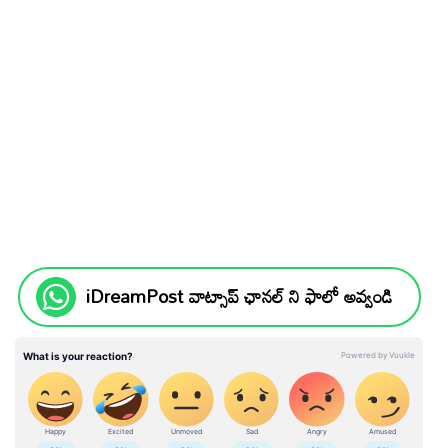
iDreamPost వాట్సాప్ ఛానల్ ని ఫాలో అవ్వండి