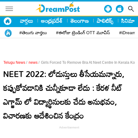
వార్తలు
ఆంధ్రప్రదేశ్
తెలంగాణ
పాలిటిక్స్
సినిమా
#తెలుగు వార్తలు
#ఈరోజు ట్రెండింగ్ OTT మూవీస్
#iDreamP
Telugu News
/
news
/
Girls Forced To Remove Bra At Neet Centre In Kerala Kol
NEET 2022: లోదుస్తులు తీసేయ‌మ‌న్నారు,
క‌ప్పుకోవ‌డానికి చున్నీకూడా లేదు : కేరళ నీట్
ఎగ్జామ్ లో విద్యార్థినులకు చేదు అనుభవం,
విచారణకు ఆదేశించిన కేంద్రం