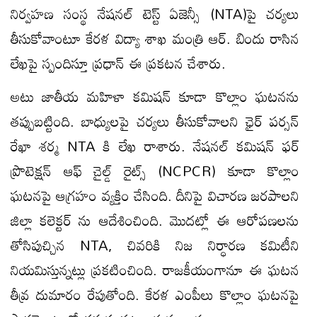
నిర్వహణ సంస్థ నేషనల్ టెస్ట్ ఏజెన్సీ (NTA)పై చర్యలు
తీసుకోవాంటూ కేరళ విద్యా శాఖ మంత్రి ఆర్. బిందు రాసిన
లేఖపై స్పందిస్తూ ప్రధాన్ ఈ ప్రకటన చేశారు.
అటు జాతీయ మహిళా కమిషన్ కూడా కొల్లాం ఘటనను
తప్పుబట్టింది. బాధ్యులపై చర్యలు తీసుకోవాలని ఛైర్ పర్సన్
రేఖా శర్మ NTA కి లేఖ రాశారు. నేషనల్ కమిషన్ ఫర్
ప్రొటెక్షన్ ఆఫ్ చైల్డ్ రైట్స్ (NCPCR) కూడా కొల్లాం
ఘటనపై ఆగ్రహం వ్యక్తిం చేసింది. దీనిపై విచారణ జరపాలని
జిల్లా కలెక్టర్ ను ఆదేశించింది. మొదట్లో ఈ ఆరోపణలను
తోసిపుచ్చిన NTA, చివరికి నిజ నిర్ధారణ కమిటీని
నియమిస్తున్నట్లు ప్రకటించింది. రాజకీయంగానూ ఈ ఘటన
తీవ్ర దుమారం రేపుతోంది. కేరళ ఎంపీలు కొల్లాం ఘటనపై