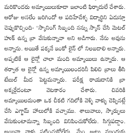
మరికొందరు అమ్మాయిలుకూడా ఇలాంటి ఫిర్యాదులే చేశారు.
ఆరోజు అసలేం జరిగిందో ఆ పదిహేడేళ్ళ విద్యార్థిని ఏడుస్తూ
చెప్పుకొచ్చింది- “స్కానింగ్ సిబ్బంది నన్ను స్కాన్ చేసి మెటల్
హుక్ ఉన్న బ్రా వేసుకున్నావా అని అడిగారు. నేను అవును
అన్నాను. అయితే పక్కనే ఇంకో లైన్ లో నిలబడాలి అన్నారు.
అప్పటికే ఆ లైన్లో చాలా మంది అమ్మాయిలు ఉన్నారు. ఆ
తర్వాత ఆ లైన్లో ఉన్న అమ్మాయిలందరినీ పిలిచి బ్రాలు తీసి
టేబుల్ మీద పెట్టమన్నారు. పరీక్ష రాయడానికి బ్రా
అక్కర్లేదంటూ వెటకారం చేశారు. చివరికి
అమ్మాయిలమంతా ఒక చీకటి గదిలోకి వెళ్ళి వాళ్ళు చెప్పినట్లే
చేసి ఎగ్జామ్ హాలులోకి వచ్చాము. శాలువాలు, స్కార్ఫులు
వేసుకుంటామన్నా సిబ్బంది వినిపించుకోలేదు. సిగ్గుప‌డ్డాం.
అయినా వాళ్లు ప‌ట్టించుకోలేదు. మేం జుట్టు ముందుకు