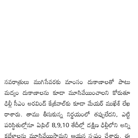
నవరాత్రులు ముగిసేవరకు మాంసం దుకాణాలతో పాటు
మద్యం దుకాణాలను కూడా మూసివేయించాలని కోరుతూ
ఢిల్లీ సీఎం అరవింద్‌ కేజ్రీవాల్‌కు కూడా మేయర్‌ ముఖేశ్‌ లేఖ
రాశారు. తాము తీసుకున్న నిర్ణయంలో తప్పులేదని, ఎట్టి
పరిస్థితుల్లోనూ ఏప్రిల్‌ 8,9,10 తేదీల్లో దక్షిణ ఢిల్లీలోని అన్ని
కబేళాలను మూసివేయిస్తామని ఆయన స్పష్టం చేశారు. ఈ