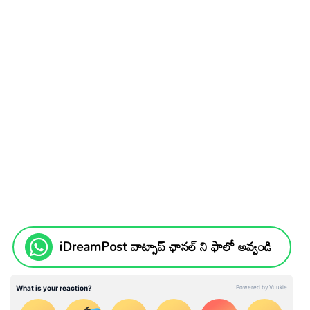
iDreamPost వాట్సాప్ ఛానల్ ని ఫాలో అవ్వండి