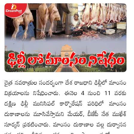
చైత్ర నవరాత్రుల సందర్భంగా దేశ రాజధాని ఢిల్లీలో మాంసం
విక్రయాలను నిషేధించారు. ఈనెల 4 నుంచి 11 వరకు
దక్షిణ ఢిల్లీ మునిసిపల్‌ కార్పొరేషన్‌ పరిధిలో మాంసం
దుకాణాలను మూసివేస్తామని మేయర్‌, బీజేపీ నేత ముఖేశ్‌
సూర్యన్‌ ప్రకటించారు. మాంసం దుకాణాల వల్ల దుర్వాసన