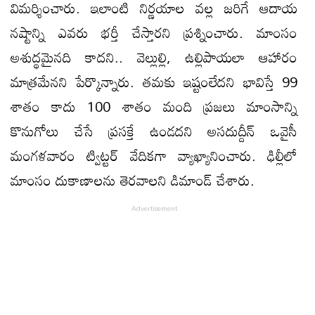
విమర్శించారు. ఇలాంటి నిర్ణయాల వల్ల జరిగే ఆదాయ
నష్టాన్ని ఎవరు భర్తీ చేస్తారని ప్రశ్నించారు. మాంసం
అశుద్థమైనది కాదని.. వెల్లుల్లి, ఉల్లిపాయలా ఆహారం
మాత్రమేనని పేర్కొన్నారు. తమకు ఇష్టంలేదని భావిస్తే 99
శాతం కాదు 100 శాతం మంది ప్రజలు మాంసాన్ని
కొనుగోలు చేసే ప్రసక్తే ఉండదని అసదుద్దీన్‌ ఒవైసీ
మంగళవారం ట్విట్టర్‌ వేదికగా వ్యాఖ్యానించారు. ఢిల్లీలో
మాంసం దుకాణాలను తెరవాలని డిమాండ్‌ చేశారు.