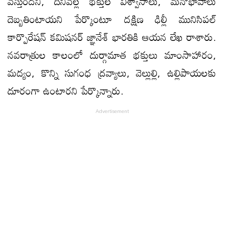
వస్తుందని, దీనివల్ల భక్తుల విశ్వాసాలు, మనోభావాలు
దెబ్బతింటాయని పేర్కొంటూ దక్షిణ ఢిల్లీ మునిసిపల్‌
కార్పొరేషన్‌ కమిషనర్‌ జ్ఞానేశ్‌ భారతికి ఆయన లేఖ రాశారు.
నవరాత్రుల కాలంలో దుర్గామాత భక్తులు మాంసాహారం,
మద్యం, కొన్ని సుగంధ ద్రవ్యాలు, వెల్లుల్లి, ఉల్లిపాయలకు
దూరంగా ఉంటారని పేర్కొన్నారు.