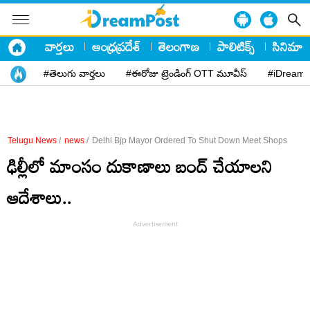
వార్తలు
ఆంధ్రప్రదేశ్
తెలంగాణ
పాలిటిక్స్
సినిమా
#తెలుగు వార్తలు
#ఈరోజు ట్రెండింగ్ OTT మూవీస్
#iDreamP
Telugu News
/
news
/
Delhi Bjp Mayor Ordered To Shut Down Meet Shops
ఢిల్లీలో మాంసం దుకాణాలు బంద్‌ చేయాలని
ఆదేశాలు..