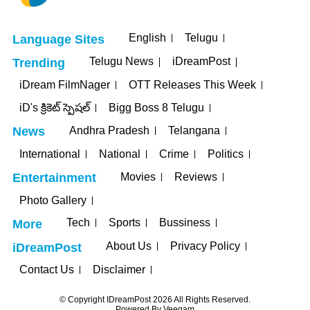
English
Telugu
Language Sites
Telugu News
iDreamPost
Trending
iDream FilmNager
OTT Releases This Week
iD's క్రికెట్ స్పెషల్
Bigg Boss 8 Telugu
Andhra Pradesh
Telangana
News
International
National
Crime
Politics
Movies
Reviews
Entertainment
Photo Gallery
Tech
Sports
Bussiness
More
About Us
Privacy Policy
iDreamPost
Contact Us
Disclaimer
© Copyright IDreamPost 2026 All Rights Reserved.
Powered By
Veegam