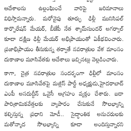
ఆదేశాలను ఉల్లంఘించే వారిపై జరిమానాలు
విధిస్తామన్నారు. మరోవైపు తూర్పు ఢిల్లీ మునిసిపల్‌
కార్పొరేషన్‌ మేయర్‌, బీజేపీ నేత శ్యామ్‌సుందర్‌ అగర్వాల్‌
కూడా దక్షిణ ఢిల్లీ మేయర్‌ అభిప్రాయంతో ఏకీభవించారు.
ప్రజాభిప్రాయం తీసుకున్న తర్వాతే నవరాత్రుల వేళ మాంసం
దుకాణాల మూసివేతకు ఆదేశాలు ఇచ్చినట్లు వెల్లడించారు.
కాగా, చైత్ర నవరాత్రుల సందర్భంగా ఢిల్లీలో మాంసం
దుకాణాల మూసివేతపై మజ్లిస్‌ పార్టీ అధ్యక్షుడు,హైదరాబాద్‌
ఎంపీ అసదుద్దీన్‌ ఒవైసీ ఆగ్రహం వ్యక్తం చేశారు. బడా
పారిశ్రామికవేత్తలకు వ్యాపారం చేసుకునే సౌలభ్యాన్ని
కల్పిస్తున్న ప్రధాని మోడీ.. సైద్ధాంతిక అనుచరులకు
మతోన్మాద సౌలభ్యాన్ని కూడా అందిస్తున్నారని