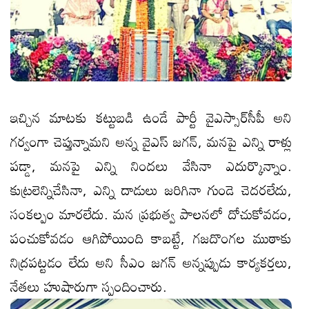
ఇచ్చిన మాటకు కట్టుబడి ఉండే పార్టీ వైఎస్సార్‌సీపీ అని
గర్వంగా చెప్తున్నామ‌ని అన్న వైఎస్ జ‌గ‌న్, మనపై ఎన్ని రాళ్లు
పడ్డా, మనపై ఎన్ని నిందలు వేసినా ఎదుర్కొన్నాం.
కుట్రలెన్నిచేసినా, ఎన్ని దాడులు జ‌రిగినా గుండె చెదరలేదు,
సంకల్పం మారలేదు. మన ప్ర‌భుత్వ‌ పాలనలో దోచుకోవడం,
పంచుకోవడం ఆగిపోయింది కాబట్టే, గజదొంగల ముఠాకు
నిద్రపట్టడం లేదు అని సీఎం జగన్ అన్న‌ప్పుడు కార్య‌క‌ర్త‌లు,
నేత‌లు హుషారుగా స్పందించారు.