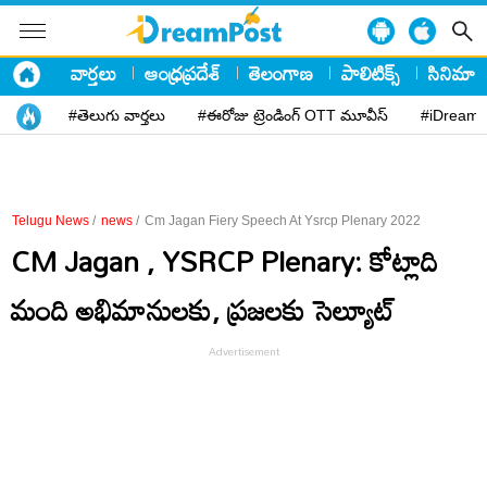
వార్తలు
ఆంధ్రప్రదేశ్
తెలంగాణ
పాలిటిక్స్
సినిమా
#తెలుగు వార్తలు
#ఈరోజు ట్రెండింగ్ OTT మూవీస్
#iDreamP
Telugu News
/
news
/
Cm Jagan Fiery Speech At Ysrcp Plenary 2022
CM Jagan , YSRCP Plenary: కోట్లాది
మంది అభిమానులకు, ప్రజలకు సెల్యూట్‌