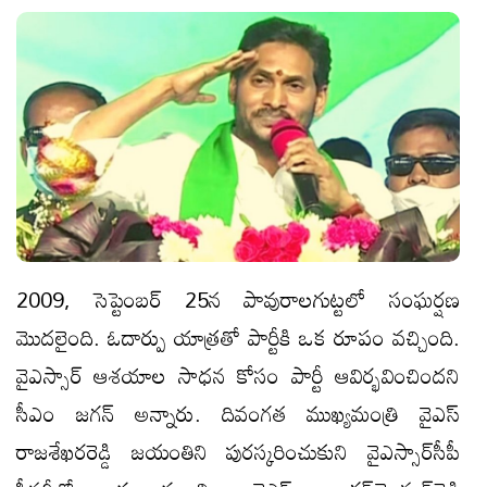
2009, సెప్టెంబర్‌ 25న పావురాలగుట్టలో సంఘర్షణ
మొదలైంది. ఓదార్పు యాత్రతో పార్టీకి ఒక రూపం వ‌చ్చింది.
వైఎస్సార్‌ ఆశయాల సాధన కోసం పార్టీ ఆవిర్భవించింద‌ని
సీఎం జ‌గ‌న్ అన్నారు. దివంగత ముఖ్యమంత్రి వైఎస్‌
రాజశేఖరరెడ్డి జయంతిని పురస్కరించుకుని వైఎస్సార్‌సీపీ