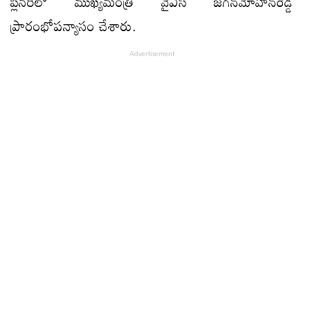
ప్లీన‌రీలో ముఖ్యమంత్రి వైఎస్‌ జగన్‌మోహన్‌రెడ్డి
ప్రారంభోపన్యాసం చేశారు.