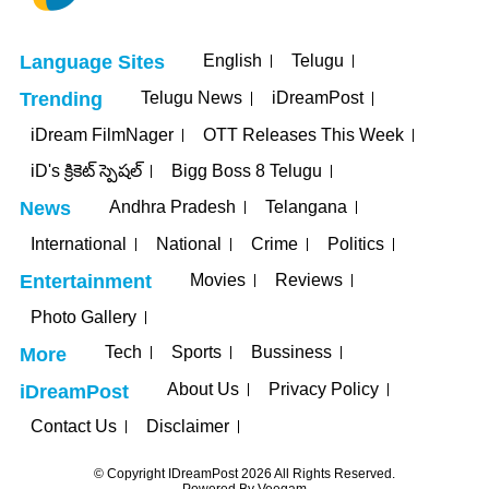
English
Telugu
Language Sites
Telugu News
iDreamPost
Trending
iDream FilmNager
OTT Releases This Week
iD's క్రికెట్ స్పెషల్
Bigg Boss 8 Telugu
Andhra Pradesh
Telangana
News
International
National
Crime
Politics
Movies
Reviews
Entertainment
Photo Gallery
Tech
Sports
Bussiness
More
About Us
Privacy Policy
iDreamPost
Contact Us
Disclaimer
© Copyright IDreamPost 2026 All Rights Reserved.