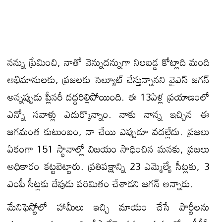
నన్ను ప్రేమించి, నాతో వెన్నుదన్నుగా నిలబడ్డ కోట్లాది మంది
అభిమానులకు, ప్రజలకు సెల్యూట్ చేస్తున్నాన‌ని వైఎస్ జ‌గ‌న్
అన్న‌ప్పుడు ప్లీన‌రీ ద‌ద్ద‌రిల్లిపోయింది. ఈ 13ఏళ్ల ప్రయాణంలో
ఎన్నో సవాళ్లు ఎదుర్కొన్నాం. నాకు నాన్న ఇచ్చిన ఈ
జగమంత కుటుంబం, నా చేయి ఎప్పుడూ వదల్లేదు. ప్రజలు
ఏకంగా 151 స్థానాల్లో విజయం సాధించిన మనకు, ప్రజలు
అధికారం కట్టబెట్టారు. ప్రతిపక్షాన్ని 23 ఎమ్మెల్యే సీట్లకు, 3
ఎంపీ సీట్లకు దేవుడు పరిమితం చేశాడ‌ని జ‌గ‌న్ అన్నారు.
మేనిఫెస్టోలో హామీలు ఇచ్చి మాయం చేసే పార్టీలను