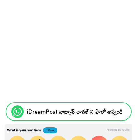
iDreamPost వాట్సాప్ ఛానల్ ని ఫాలో అవ్వండి