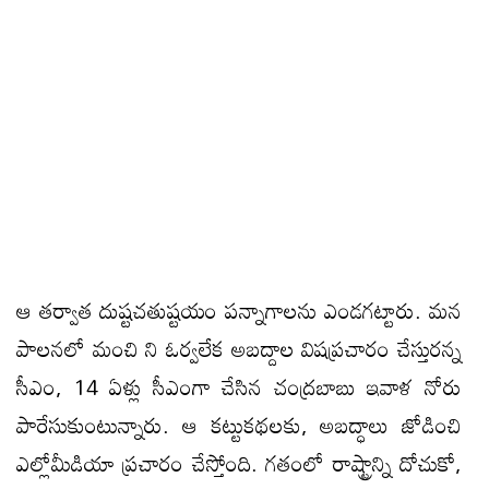
ఆ త‌ర్వాత దుష్టచతుష్ట​యం ప‌న్నాగాల‌ను ఎండ‌గ‌ట్టారు. మన
పాలనలో మంచి ని ఓర్వలేక అబద్దాల విషప్రచారం చేస్తుర‌న్న
సీఎం, 14 ఏళ్లు సీఎంగా చేసిన చంద్రబాబు ఇవాళ నోరు
పారేసుకుంటున్నారు. ఆ కట్టుకథల‌కు, అబద్ధాలు జోడించి
ఎల్లోమీడియా ప్రచారం చేస్తోంది. గతంలో రాష్ట్రాన్ని దోచుకో,