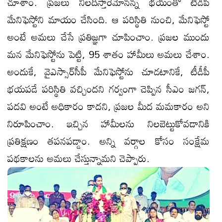
చూశాం. ప్రజలు నిలదీస్తారేమోన‌న్న భ‌యంతో టీడీపీ
మేనిఫెస్టోని మాయం చేసింది. ఆ పరిస్థితి నుంచి, మేనిఫెస్టో
అంటే అమలు చేసే ప్రతిజ్ఞగా చూపించాం. ప్రజల ముందు
మన మేనిఫెస్టోను పెట్టి, 95 శాతం హామీలు అమలు చేశాం.
అందుకే, వైఎస్సార్‌సీపీ మేనిఫెస్టోను చూడటానికే, టీడీపీ
భయపడే పరిస్థితి వచ్చింద‌ని గ‌ర్వంగా చెప్పిన సీఎం జ‌గ‌న్,
ప‌దవి అంటే అధికారం కాద‌ని, ప్రజల మీద మమకారం అని
నిరూపించాం. ఇచ్చిన హామీల‌ను నిలబెట్టుకోవ‌డానికి
ప్రతిక్షణం తపనపడ్డాం. అన్ని వర్గాల కోసం సంక్షేమ
పథకాలను అమలు చేస్తున్నామ‌ని చెప్పారు.