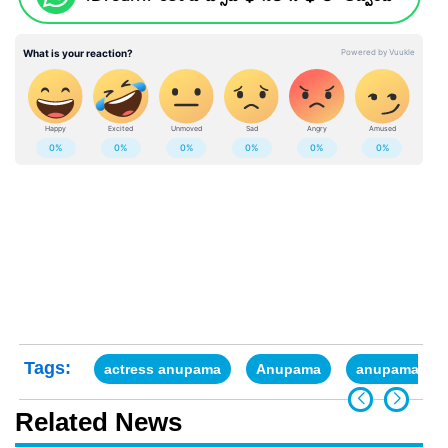
Tags:
actress anupama
Anupama
anupama par
Related News