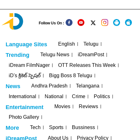
Follow Us On :
English
Telugu
Language Sites
Telugu News
iDreamPost
Trending
iDream FilmNager
OTT Releases This Week
iD's క్రికెట్ స్పెషల్
Bigg Boss 8 Telugu
Andhra Pradesh
Telangana
News
International
National
Crime
Politics
Movies
Reviews
Entertainment
Photo Gallery
Tech
Sports
Bussiness
More
About Us
Privacy Policy
iDreamPost