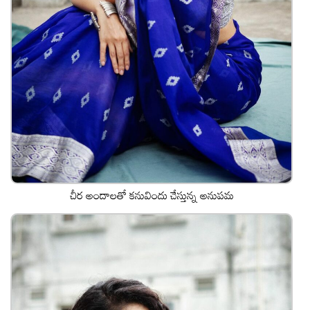
చీర అందాలతో కనువిందు చేస్తున్న అనుపమ