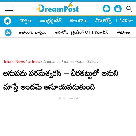
వార్తలు
ఆంధ్రప్రదేశ్
తెలంగాణ
పాలిటిక్స్
సినిమా
#తెలుగు వార్తలు
#ఈరోజు ట్రెండింగ్ OTT మూవీస్
#iDreamP
Telugu News
/
actress
/
Anupama Parameswaran Gallery
అనుపమ పరమేశ్వరన్ – చీరకట్టులో అనుని
చూస్తే అందమే అసూయపడుతుంది