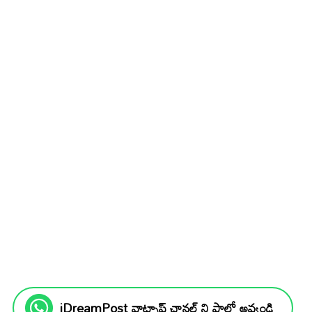
iDreamPost వాట్సాప్ ఛానల్ ని ఫాలో అవ్వండి