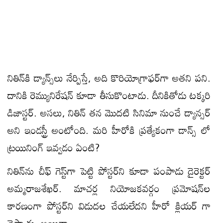
నితిన్‌కి డ్యాన్స్‌లు నేర్పిస్తే, అది కొరియోగ్రాఫర్‌గా అత‌ని ప‌ని.
దానికి రెమ్యునిరేష‌న్ కూడా తీసుకొంటాడు. దీనికితోడు టక్కరి
డిజాస్టర్‌. అస‌లు, నితిన్ తన మొదటి సినిమా నుంచే డ్యాన్సర్
అని ఇండ‌స్ట్రీ అంటోంది. మ‌రి హీరోకి ప్ర‌త్యేకంగా డాన్స్ లో
ట్ర‌యినింగ్ ఇవ్వ‌డం ఏంటి?
నితిన్‌ను చీఫ్ గెస్ట్‌గా పెట్టి పోస్టర్‌ని కూడా పంపాడు డైరెక్ట‌ర్
అమ్మ‌రాజ‌శేఖ‌ర్. మాచర్ల నియోజక‌వ‌ర్గం ప్రమోషన్‌ల
కారణంగా పోస్టర్‌ని విడుదల చేయలేదని హీరో క్లియ‌ర్ గా