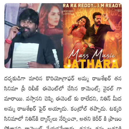
దర్శకుడిగా మారిన కొరియోగ్రాఫర్ అమ్మ రాజశేఖర్ త‌న
సినిమా ప్రీ రిలీజ్ ఈవెంట్‌లో చేసిన కామెంట్స్ వైర‌ల్ గా
మారాయి. వ‌స్తాన‌ని చెప్పి ఈవెంట్ కు రాలేద‌ని, నితిన్ మీద‌
అమ్మ రాజశేఖర్ ఫైర్ అయ్యాడు. కంట్రోల్ త‌ప్పాడు. టక్కరి
సినిమాలో నితిన్‌కి డ్యాన్స్‌లు నేర్పించా, అత‌ని కెరీర్ కి ప్రాణం
పోశాన‌ని కామెంట్ చేయడ‌మేకాదు, త‌న‌ను త‌ను అత‌నికి