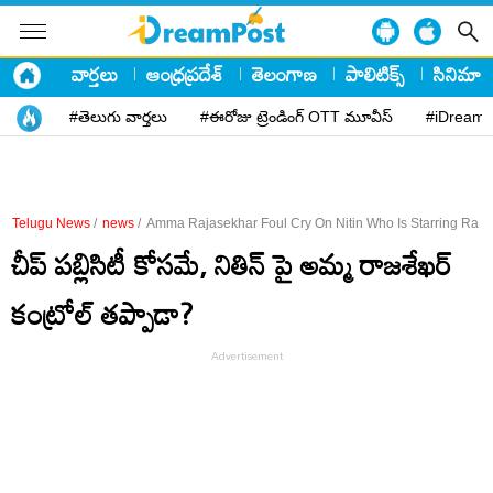
వార్తలు
ఆంధ్రప్రదేశ్
తెలంగాణ
పాలిటిక్స్
సినిమా
#తెలుగు వార్తలు
#ఈరోజు ట్రెండింగ్ OTT మూవీస్
#iDreamP
Telugu News
/
news
/
Amma Rajasekhar Foul Cry On Nitin Who Is Starring Ra 
చీప్ ప‌బ్లిసిటీ కోస‌మే, నితిన్ పై అమ్మ రాజశేఖర్
కంట్రోల్ త‌ప్పాడా?