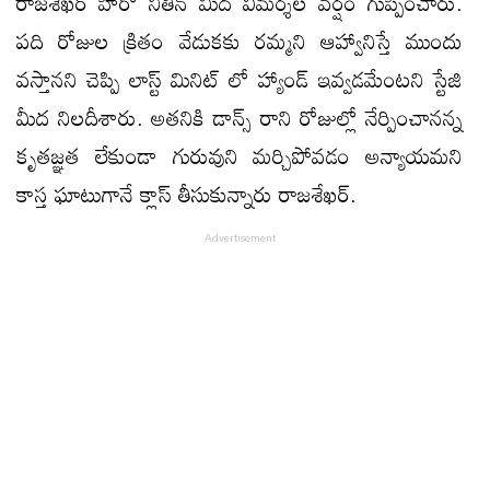
రాజశేఖర్ హీరో నితిన్ మీద విమర్శల వర్షం గుప్పించారు.
పది రోజుల క్రితం వేడుకకు రమ్మని ఆహ్వానిస్తే ముందు
వస్తానని చెప్పి లాస్ట్ మినిట్ లో హ్యాండ్ ఇవ్వడమేంటని స్టేజి
మీద నిలదీశారు. అతనికి డాన్స్ రాని రోజుల్లో నేర్పించానన్న
కృతజ్ఞత లేకుండా గురువుని మర్చిపోవడం అన్యాయమని
కాస్త ఘాటుగానే క్లాస్ తీసుకున్నారు రాజశేఖర్.