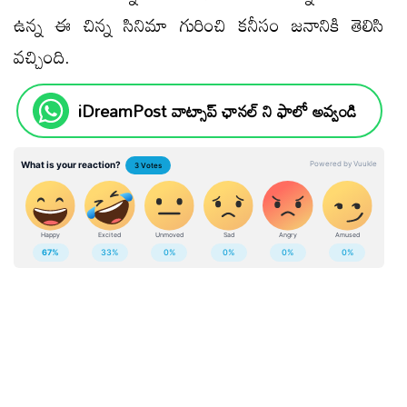
ఉన్న ఈ చిన్న సినిమా గురించి కనీసం జనానికి తెలిసి
వచ్చింది.
iDreamPost వాట్సాప్ ఛానల్ ని ఫాలో అవ్వండి