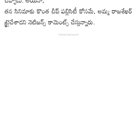
చెప్పాడు. అయినా,
తన సినిమాకు కొంత చీప్ పబ్లిసిటీ కోసమే, అమ్మ రాజశేఖ‌ర్
ట్రైచేశాడ‌ని నెటిజ‌న్స్ కామెంట్స్ చేస్తున్నారు.