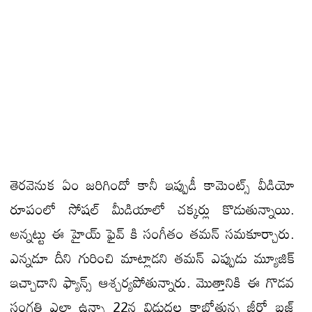
తెరవెనుక ఏం జరిగిందో కానీ ఇప్పుడీ కామెంట్స్ వీడియో
రూపంలో సోషల్ మీడియాలో చక్కర్లు కొడుతున్నాయి.
అన్నట్టు ఈ హైయ్ ఫైవ్ కి సంగీతం తమన్ సమకూర్చారు.
ఎన్నడూ దీని గురించి మాట్లాడని తమన్ ఎప్పుడు మ్యూజిక్
ఇచ్చాడాని ఫ్యాన్స్ ఆశ్చర్యపోతున్నారు. మొత్తానికి ఈ గొడవ
సంగతి ఎలా ఉన్నా 22న విడుదల కాబోతున్న జీరో బజ్