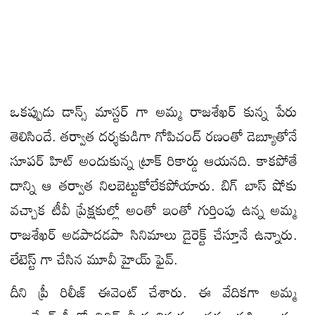
ఒకప్పుడు డాన్స్ మాస్టర్ గా అమ్మ రాజశేఖర్ కున్న పేరు
తెలిసిందే. తర్వాత దర్శకుడిగా గోపిచంద్ రణంతో డెబ్యూతోనే
సూపర్ హిట్ అందుకున్న ట్రాక్ రికార్డు ఆయనది. కాకపోతే
దాన్ని ఆ తర్వాత నిలబెట్టుకోలేకపోయారు. బిగ్ బాస్ షోకు
వచ్చాక టీవీ ప్రేక్షకుల్లో అంతో ఇంతో గుర్తింపు ఉన్న అమ్మ
రాజశేఖర్ అడపాదడపా సినిమాలు డైరెక్ట్ చేస్తూనే ఉన్నారు.
లేటెస్ట్ గా చేసిన మూవీ హైయ్ ఫైవ్.
దీని ప్రీ రిలీజ్ ఈవెంట్ చేశారు. ఈ వేదికగా అమ్మ