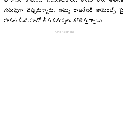
గురువుగా చెప్పుకున్నాడు. అమ్మ రాజశేఖర్ కామెంట్స్ పై
సోషల్ మీడియాలో తీవ్ర విమర్శలు క‌నిపిస్తున్నాయి.