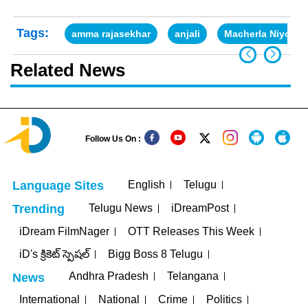
Tags:
amma rajasekhar
anjali
Macherla Niyojak
Related News
Follow Us On :
English
Telugu
Language Sites
Telugu News
iDreamPost
Trending
iDream FilmNager
OTT Releases This Week
iD's క్రికెట్ స్పెషల్
Bigg Boss 8 Telugu
Andhra Pradesh
Telangana
News
International
National
Crime
Politics