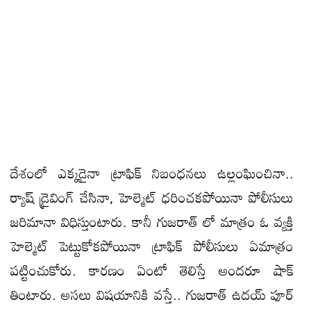
దేశంలో ఎక్కడైనా ట్రాఫిక్ నిబంధనలు ఉల్లంఘించినా..
ర్యాష్ డ్రైవింగ్ చేసినా, హెల్మెట్ ధరించకపోయినా పోలీసులు
జరిమానా విధిస్తుంటారు. కానీ గుజరాత్ లో మాత్రం ఓ వ్యక్తి
హెల్మెట్ పెట్టుకోకపోయినా ట్రాఫిక్ పోలీసులు ఏమాత్రం
పట్టించుకోరు. కారణం ఏంటో తెలిస్తే అందరూ షాక్
తింటారు. అసలు విషయానికి వస్తే.. గుజరాత్ ఉదయ్ పూర్