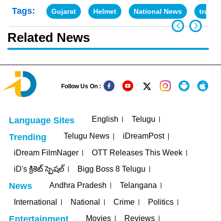
Tags:
Gujarat
Helmet
National News
traffic
Related News
Follow Us On :
English
Telugu
Language Sites
Telugu News
iDreamPost
Trending
iDream FilmNager
OTT Releases This Week
iD's క్రికెట్ స్పెషల్
Bigg Boss 8 Telugu
Andhra Pradesh
Telangana
News
International
National
Crime
Politics
Movies
Reviews
Entertainment