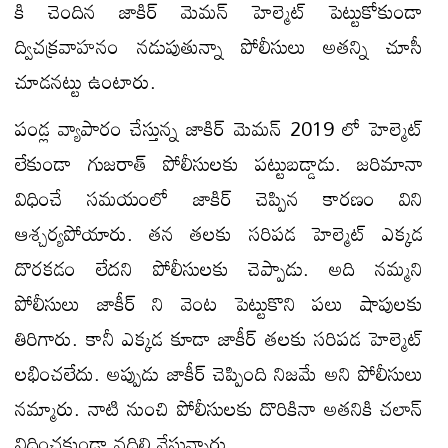
కి చెందిన జాకిర్ మెమన్ హెల్మెట్ పెట్టుకోకుండా
ద్విచక్రవాహనం నడుపుతున్నా పోలీసులు అతన్ని చూసీ
చూడనట్టు ఉంటారు.
పండ్ల వ్యాపారం చేస్తున్న జాకిర్ మెమన్ 2019 లో హెల్మెట్
లేకుండా గుజరాత్ పోలీసులకు పట్టుబడ్డాడు. జరిమానా
విధించే సమయంలో జాకిర్ చెప్పిన కారణం విని
ఆశ్చర్యపోయారు. తన తలకు సరిపడ హెల్మెట్ ఎక్కడ
దొరకడం లేదని పోలీసులకు చెప్పాడు. అది నమ్మని
పోలీసులు జాకీర్ ని వెంట పెట్టుకొని పలు షాపులకు
తిరిగారు. కానీ ఎక్కడ కూడా జాకీర్ తలకు సరిపడ హెల్మెట్
లభించలేదు. అప్పుడు జాకీర్ చెప్పింది నిజమే అని పోలీసులు
నమ్మారు. నాటి నుంచి పోలీసులకు దొరికినా అతనికి చలాన్
విధించకుండా వదిలి వేస్తున్నారు.