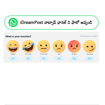
iDreamPost వాట్సాప్ ఛానల్ ని ఫాలో అవ్వండి