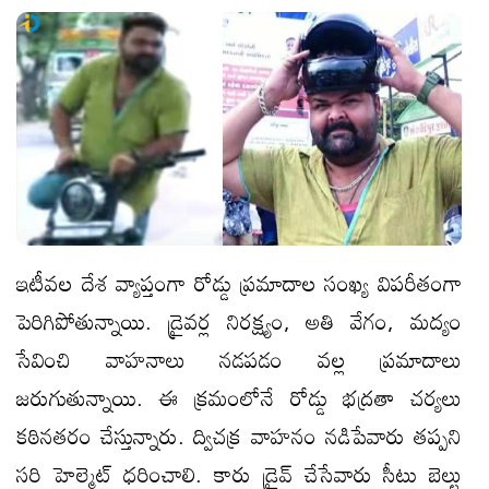
ఇటీవల దేశ వ్యాప్తంగా రోడ్డు ప్రమాదాల సంఖ్య విపరీతంగా
పెరిగిపోతున్నాయి. డ్రైవర్ల నిరక్ష్యం, అతి వేగం, మద్యం
సేవించి వాహనాలు నడపడం వల్ల ప్రమాదాలు
జరుగుతున్నాయి. ఈ క్రమంలోనే రోడ్డు భద్రతా చర్యలు
కఠినతరం చేస్తున్నారు. ద్విచక్ర వాహనం నడిపేవారు తప్పని
సరి హెల్మెట్ ధరించాలి. కారు డ్రైవ్ చేసేవారు సీటు బెల్టు