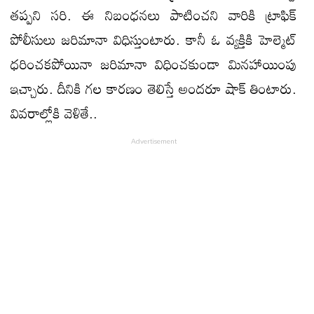
తప్పని సరి. ఈ నిబంధనలు పాటించని వారికి ట్రాఫిక్
పోలీసులు జరిమానా విధిస్తుంటారు. కానీ ఓ వ్యక్తికి హెల్మెట్
ధరించకపోయినా జరిమానా విధించకుండా మినహాయింపు
ఇచ్చారు. దీనికి గల కారణం తెలిస్తే అందరూ షాక్ తింటారు.
వివరాల్లోకి వెళితే..