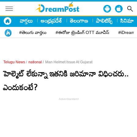
వార్తలు
ఆంధ్రప్రదేశ్
తెలంగాణ
పాలిటిక్స్
సినిమా
#తెలుగు వార్తలు
#ఈరోజు ట్రెండింగ్ OTT మూవీస్
#iDreamP
Telugu News
/
national
/
Man Helmet Issue At Gujarat
హెల్మెట్ లేకున్నా ఇతనికి జరిమానా విధించరు..
ఎందుకంటే?