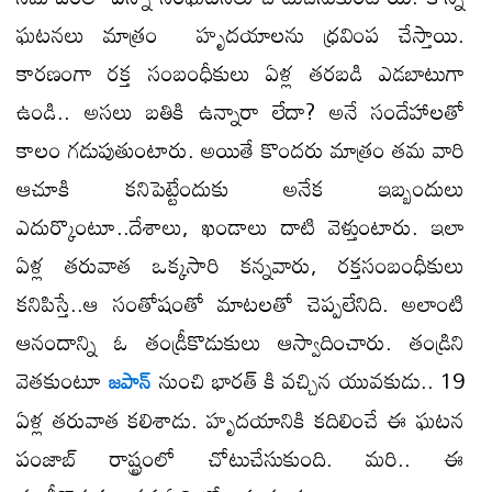
ఘటనలు మాత్రం హృదయాలను ధ్రవింప చేస్తాయి.
కారణంగా రక్త సంబంధీకులు ఏళ్ల తరబడి ఎడబాటుగా
ఉండి.. అసలు బతికి ఉన్నారా లేదా? అనే సందేహాలతో
కాలం గడుపుతుంటారు. అయితే కొందరు మాత్రం తమ వారి
ఆచూకి కనిపెట్టేందుకు అనేక ఇబ్బందులు
ఎదుర్కొంటూ..దేశాలు, ఖండాలు దాటి వెళ్తుంటారు. ఇలా
ఏళ్ల తరువాత ఒక్కసారి కన్నవారు, రక్తసంబంధీకులు
కనిపిస్తే..ఆ సంతోషంతో మాటలతో చెప్పలేనిది. అలాంటి
ఆనందాన్ని ఓ తండ్రీకొడుకులు ఆస్వాదించారు. తండ్రిని
వెతకుంటూ
నుంచి భారత్ కి వచ్చిన యువకుడు.. 19
జపాన్
ఏళ్ల తరువాత కలిశాడు. హృదయానికి కదిలించే ఈ ఘటన
పంజాబ్ రాష్ట్రంలో చోటుచేసుకుంది. మరి.. ఈ