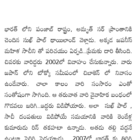
భారత్ లోని పంజాబ్ రాష్ట్రం, అమృత్ సర్ ప్రాంతానికి
చెందిన సుఖ్ పాల్ థాయిలాండ్ వెళ్లాడు. అక్కడ జపనీస్
మహిళ సాచీని తో పరిచయం ఏర్పడి..ప్రేమకు దారి తీసింది.
చివరకు వారిద్దరు 2002లో వివాహం చేసుకున్నారు. వారు
జపాన్ లోని టోక్యో సమీపంలో చిబాకెన్ లో నివాసం
ఉండేవారు. చాలా కాలం వారి సంసారం ఎంతో
సంతోషంగా సాగింది. ఆ తరువాత వారి వైవాహిక బంధంలో
గొడవలు జరిగి..ఇద్దరు విడిపోయారు. అలా సుఖ్ పాల్ ,
సాచీ దంపతులు విడిపోయే సమయానికి వారికి రెండేళ్ల
కుమారుడు రిన్ తకహటా ఉన్నాడు. అతడు తల్లి వద్దనే
ఉంటూ పెరిగి పెద్దయ్యాడు. 2007లో భారత్ కు తిరిగి