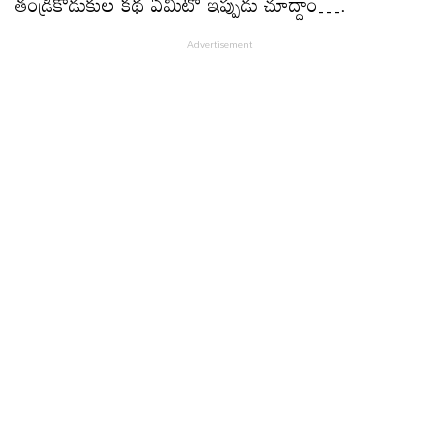
తండ్రీకొడుకుల కథ ఏమిటో ఇప్పుడు చూద్దాం….