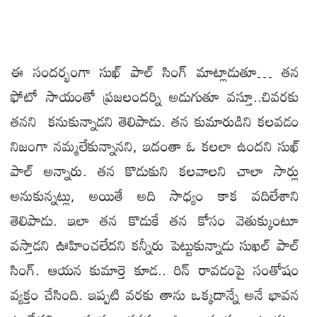
ఈ సందర్భంగా సుఖ్ పాల్ సింగ్ మాట్లాడుతూ… తన
ఫోటో సాయంతో ప్రజలందర్ని అడుగుతూ వస్తూ..చివరకు
తనని కనుకున్నాడని తెలిపాడు. తన కుమారుడిని కలవడం
నిజంగా నమ్మలేకున్నానని, ఇదంతా ఓ కలలా ఉందని సుఖ్
పాల్ అన్నారు. తన కొడుకుని కలవాలని చాలా సార్లు
అనుకున్నట్లు, అయితే అది సాధ్యం కాక వదిలేశాని
తెలిపాడు. ఇలా తన కొడుకే తన కోసం వెతుక్కుంటూ
వస్తాడని ఊహించలేదని కన్నీరు పెట్టుకున్నాడు సుఖల్ పాల్
సింగ్. ఆయన కుమార్తె కూడ.. రిన్ రావడంపై సంతోషం
వ్యక్తం చేసింది. ఇప్పటి వరకు తాను ఒక్కదాన్నే అనే భావన