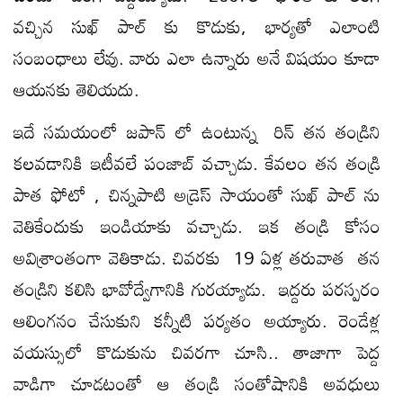
వచ్చిన సుఖ్ పాల్ కు కొడుకు, భార్యతో ఎలాంటి
సంబంధాలు లేవు. వారు ఎలా ఉన్నారు అనే విషయం కూడా
ఆయనకు తెలియదు.
ఇదే సమయంలో జపాన్ లో ఉంటున్న రిన్ తన తండ్రిని
కలవడానికి ఇటీవలే పంజాబ్ వచ్చాడు. కేవలం తన తండ్రి
పాత ఫోటో , చిన్నపాటి అడ్రెస్ సాయంతో సుఖ్ పాల్ ను
వెతికేందుకు ఇండియాకు వచ్చాడు. ఇక తండ్రి కోసం
అవిశ్రాంతంగా వెతికాడు. చివరకు 19 ఏళ్ల తరువాత తన
తండ్రిని కలిసి భావోద్వేగానికి గురయ్యాడు. ఇద్దరు పరస్పరం
ఆలింగనం చేసుకుని కన్నీటి పర్యతం అయ్యారు. రెండేళ్ల
వయస్సులో కొడుకును చివరగా చూసి.. తాజాగా పెద్ద
వాడిగా చూడటంతో ఆ తండ్రి సంతోషానికి అవధులు