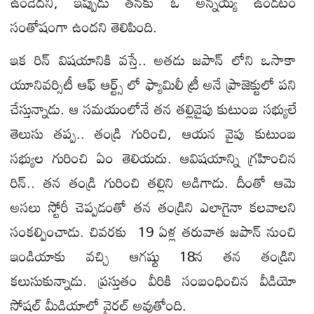
ఉండేదని, ఇప్పుడు తనకు ఓ అన్నయ్య ఉండటం
సంతోషంగా ఉందని తెలిపింది.
ఇక రిన్ విషయానికి వస్తే.. అతడు జపాన్ లోని ఒసాకా
యూనివర్సిటీ ఆఫ్ ఆర్ట్స్ లో ఫ్యామిలీ ట్రీ అనే ప్రాజెక్టులో పని
చేస్తున్నాడు. ఆ సమయంలోనే తన తల్లివైపు కుటుంబ సభ్యులే
తెలుసు తప్ప.. తండ్రి గురించి, ఆయన వైపు కుటుంబ
సభ్యుల గురించి ఏం తెలియదు. ఆవిషయాన్ని గ్రహించిన
రిన్.. తన తండ్రి గురించి తల్లిని అడిగాడు. దీంతో ఆమె
అసలు స్టోరీ చెప్పడంతో తన తండ్రిని ఎలాగైనా కలవాలని
సంకల్పించాడు. చివరకు 19 ఏళ్ల తరువాత జపాన్ నుంచి
ఇండియాకు వచ్చి ఆగష్టు 18న తన తండ్రిని
కలుసుకున్నాడు. ప్రస్తుతం వీరికి సంబంధించిన వీడియో
సోషల్ మీడియాలో వైరల్ అవుతోంది.