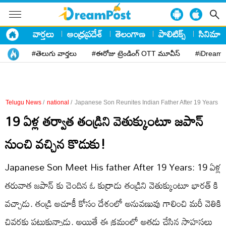
వార్తలు
ఆంధ్రప్రదేశ్
తెలంగాణ
పాలిటిక్స్
సినిమా
#తెలుగు వార్తలు
#ఈరోజు ట్రెండింగ్ OTT మూవీస్
#iDreamP
Telugu News
/
national
/
Japanese Son Reunites Indian Father After 19 Years
19 ఏళ్ల తర్వాత తండ్రిని వెతుక్కుంటూ జపాన్‌
నుంచి వచ్చిన కొడుకు!
Japanese Son Meet His father After 19 Years: 19 ఏళ్ల
తరువాత జపాన్ కు చెందిన ఓ కుర్రాడు తండ్రిని వెతుక్కుంటూ భారత్ కి
వచ్చాడు. తండ్రి అచూకీ కోసం దేశంలో అనువణువు గాలించి మరీ వెతికి
చివరకు పట్టుకున్నాడు. అయితే ఈ క్రమంలో అతడు చేసిన సాహసలు