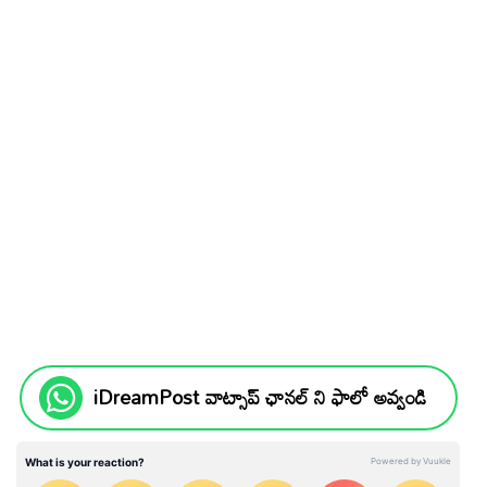
iDreamPost వాట్సాప్ ఛానల్ ని ఫాలో అవ్వండి