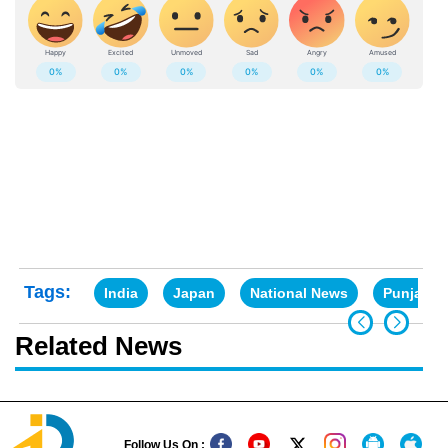
Tags:
India
Japan
National News
Punjab
Related News
Follow Us On :