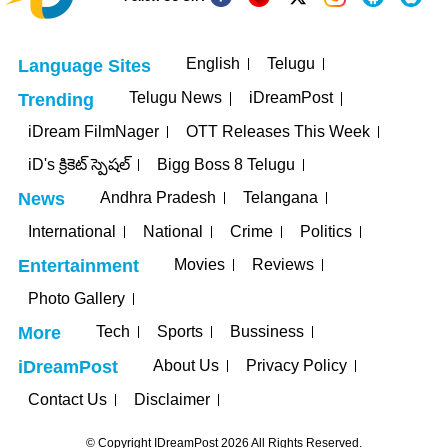
English
Telugu
Language Sites
Telugu News
iDreamPost
Trending
iDream FilmNager
OTT Releases This Week
iD's క్రికెట్ స్పెషల్
Bigg Boss 8 Telugu
Andhra Pradesh
Telangana
News
International
National
Crime
Politics
Movies
Reviews
Entertainment
Photo Gallery
Tech
Sports
Bussiness
More
About Us
Privacy Policy
iDreamPost
Contact Us
Disclaimer
© Copyright IDreamPost 2026 All Rights Reserved.