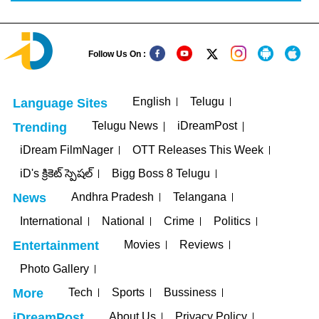
Follow Us On :
English
Telugu
Language Sites
Telugu News
iDreamPost
Trending
iDream FilmNager
OTT Releases This Week
iD's క్రికెట్ స్పెషల్
Bigg Boss 8 Telugu
Andhra Pradesh
Telangana
News
International
National
Crime
Politics
Movies
Reviews
Entertainment
Photo Gallery
Tech
Sports
Bussiness
More
About Us
Privacy Policy
iDreamPost