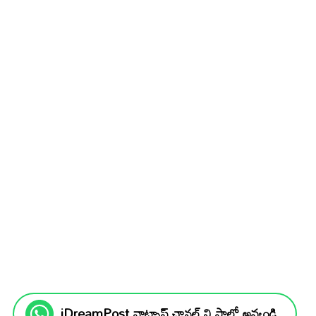
iDreamPost వాట్సాప్ ఛానల్ ని ఫాలో అవ్వండి