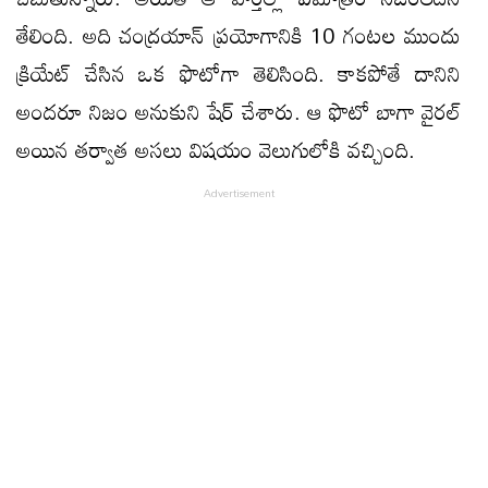
తేలింది. అది చంద్రయాన్ ప్రయోగానికి 10 గంటల ముందు
క్రియేట్ చేసిన ఒక ఫొటోగా తెలిసింది. కాకపోతే దానిని
అందరూ నిజం అనుకుని షేర్ చేశారు. ఆ ఫొటో బాగా వైరల్
అయిన తర్వాత అసలు విషయం వెలుగులోకి వచ్చింది.