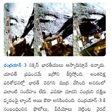
సక్సెస్ భారతీయులు ఆస్వాదిస్తూనే ఉన్నారు.
చంద్రయాన్ 3
యావత్ ప్రపంచమే ఇస్రోని కీర్తిస్తోంది. అంతరిక్ష
పరిశోధనల్లో భారత్ చెరగని ముద్ర వేసింది అనడంలో
ఎలాంటి సందేహం లేదు. ఎవరూ చూడని చంద్రుని దక్షిణ
ధృవంపై ల్యాండ్ అయి ఔరా అనిపించింది. చంద్రయాన్-3 కి
సంబంధించిన ఫొటోలు, వీడియోలు నెట్టింట వైరల్