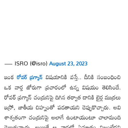
— ISRO (@isro)
August 23, 2023
ఇంక
విషయానికి వస్తే.. దీనికి సంబంధించి
రోవర్ ప్రగ్యాన్
ఒక వార్త జోరుగా ప్రచారంలో ఉన్న విషయం తెలిసిందే.
రోవర్ ప్రగ్యాన్ చంద్రునిపై దిగిన తర్వాత దానికి టైర్ల ముద్రలు
ఇస్రో, జాతీయ చిహ్నంతో పడతాయని చెప్పుకొచ్చారు. అవి
శాశ్వతంగా చంద్రునిపై అలాగే ఉంటాయంటూ చాలామంది
చెబుతున్నారు. అయితే ఆ వార్తల్లో ఏమాత్రం నిజంలేదని