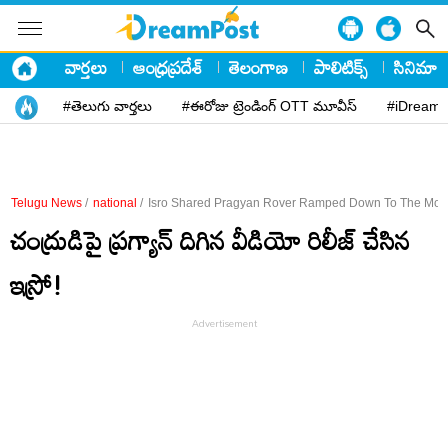
వార్తలు
ఆంధ్రప్రదేశ్
తెలంగాణ
పాలిటిక్స్
సినిమా
#తెలుగు వార్తలు
#ఈరోజు ట్రెండింగ్ OTT మూవీస్
#iDreamP
Telugu News
/
national
/
Isro Shared Pragyan Rover Ramped Down To The Mo
చంద్రుడిపై ప్రగ్యాన్ దిగిన వీడియో రిలీజ్ చేసిన
ఇస్రో!