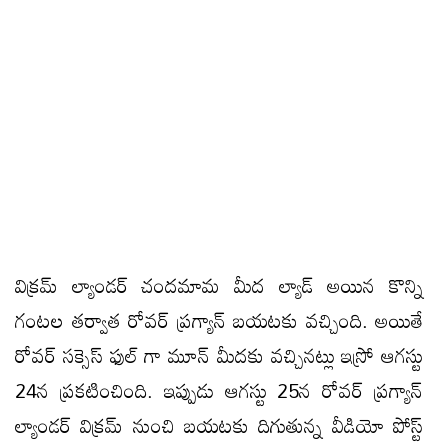
విక్రమ్ ల్యాండర్ చందమామ మీద ల్యాడ్ అయిన కొన్ని
గంటల తర్వాత రోవర్ ప్రగ్యాన్ బయటకు వచ్చింది. అయితే
రోవర్ సక్సెస్ ఫుల్ గా మూన్ మీదకు వచ్చినట్లు ఇస్రో ఆగస్టు
24న ప్రకటించింది. ఇప్పుడు ఆగస్టు 25న రోవర్ ప్రగ్యాన్
ల్యాండర్ విక్రమ్ నుంచి బయటకు దిగుతున్న వీడియో పోస్ట్