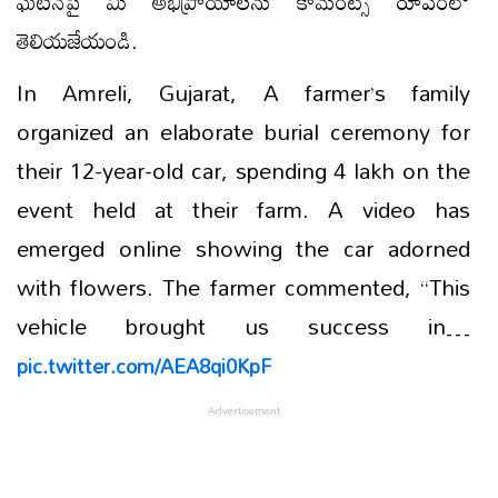
ఘటనపై మీ అభిప్రాయాలను కామెంట్స్ రూపంలో
తెలియజేయండి.
In Amreli, Gujarat, A farmer’s family
organized an elaborate burial ceremony for
their 12-year-old car, spending 4 lakh on the
event held at their farm. A video has
emerged online showing the car adorned
with flowers. The farmer commented, “This
vehicle brought us success in…
pic.twitter.com/AEA8qi0KpF