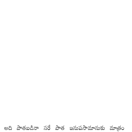
అది పాతబడినా సరే పాత ఇనుపసామానుకు మాత్రం