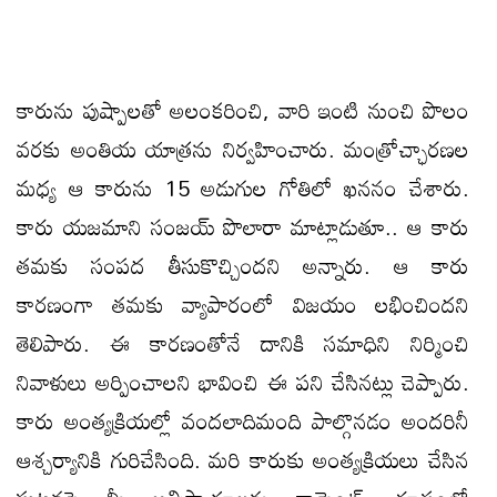
కారును పుష్పాలతో అలంకరించి, వారి ఇంటి నుంచి పొలం
వరకు అంతియ యాత్రను నిర్వహించారు. మంత్రోచ్ఛారణల
మధ్య ఆ కారును 15 అడుగుల గోతిలో ఖననం చేశారు.
కారు యజమాని సంజయ్ పొలారా మాట్లాడుతూ.. ఆ కారు
తమకు సంపద తీసుకొచ్చిందని అన్నారు. ఆ కారు
కారణంగా తమకు వ్యాపారంలో విజయం లభించిందని
తెలిపారు. ఈ కారణంతోనే దానికి సమాధిని నిర్మించి
నివాళులు అర్పించాలని భావించి ఈ పని చేసినట్లు చెప్పారు.
కారు అంత్యక్రియల్లో వందలాదిమంది పాల్గొనడం అందరినీ
ఆశ్చర్యానికి గురిచేసింది. మరి కారుకు అంత్యక్రియలు చేసిన