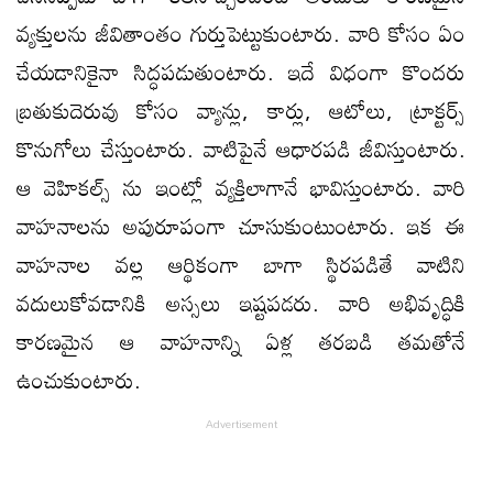
వ్యక్తులను జీవితాంతం గుర్తుపెట్టుకుంటారు. వారి కోసం ఏం
చేయడానికైనా సిద్ధపడుతుంటారు. ఇదే విధంగా కొందరు
బ్రతుకుదెరువు కోసం వ్యాన్లు, కార్లు, ఆటోలు, ట్రాక్టర్స్
కొనుగోలు చేస్తుంటారు. వాటిపైనే ఆధారపడి జీవిస్తుంటారు.
ఆ వెహికల్స్ ను ఇంట్లో వ్యక్తిలాగానే భావిస్తుంటారు. వారి
వాహనాలను అపురూపంగా చూసుకుంటుంటారు. ఇక ఈ
వాహనాల వల్ల ఆర్థికంగా బాగా స్థిరపడితే వాటిని
వదులుకోవడానికి అస్సలు ఇష్టపడరు. వారి అభివృద్ధికి
కారణమైన ఆ వాహనాన్ని ఏళ్ల తరబడి తమతోనే
ఉంచుకుంటారు.