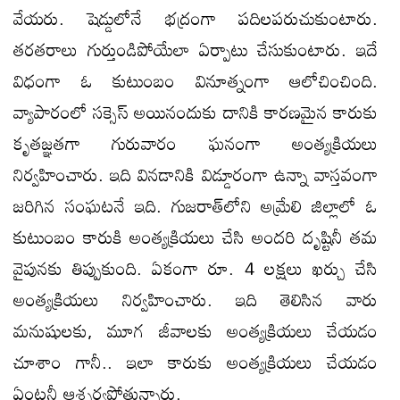
వేయరు. షెడ్డులోనే భద్రంగా పదిలపరుచుకుంటారు.
తరతరాలు గుర్తుండిపోయేలా ఏర్పాటు చేసుకుంటారు. ఇదే
విధంగా ఓ కుటుంబం వినూత్నంగా ఆలోచించింది.
వ్యాపారంలో సక్సెస్ అయినందుకు దానికి కారణమైన కారుకు
కృతజ్ఞతగా గురువారం ఘనంగా అంత్యక్రియలు
నిర్వహించారు. ఇది వినడానికి విడ్డూరంగా ఉన్నా వాస్తవంగా
జరిగిన సంఘటనే ఇది. గుజరాత్‌లోని అమ్రేలి జిల్లాలో ఓ
కుటుంబం కారుకి అంత్యక్రియలు చేసి అందరి దృష్టినీ తమ
వైపునకు తిప్పుకుంది. ఏకంగా రూ. 4 లక్షలు ఖర్చు చేసి
అంత్యక్రియలు నిర్వహించారు. ఇది తెలిసిన వారు
మనుషులకు, మూగ జీవాలకు అంత్యక్రియలు చేయడం
చూశాం గానీ.. ఇలా కారుకు అంత్యక్రియలు చేయడం
ఏంటనీ ఆశ్చర్యపోతున్నారు.