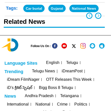
Tags:
Car burial
Gujarat
National News
Related News
Follow Us On :
English
Telugu
Language Sites
Telugu News
iDreamPost
Trending
iDream FilmNager
OTT Releases This Week
iD's క్రికెట్ స్పెషల్
Bigg Boss 8 Telugu
Andhra Pradesh
Telangana
News
International
National
Crime
Politics