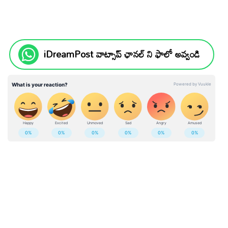
iDreamPost వాట్సాప్ ఛానల్ ని ఫాలో అవ్వండి