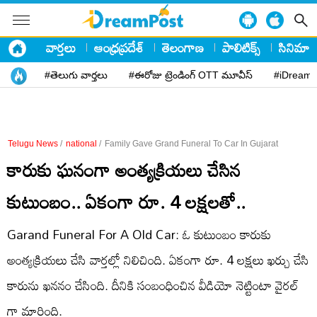
వార్తలు
ఆంధ్రప్రదేశ్
తెలంగాణ
పాలిటిక్స్
సినిమా
#తెలుగు వార్తలు
#ఈరోజు ట్రెండింగ్ OTT మూవీస్
#iDreamP
Telugu News
/
national
/
Family Gave Grand Funeral To Car In Gujarat
కారుకు ఘనంగా అంత్యక్రియలు చేసిన
కుటుంబం.. ఏకంగా రూ. 4 లక్షలతో..
Garand Funeral For A Old Car: ఓ కుటుంబం కారుకు
అంత్యక్రియలు చేసి వార్తల్లో నిలిచింది. ఏకంగా రూ. 4 లక్షలు ఖర్చు చేసి
కారును ఖననం చేసింది. దీనికి సంబంధించిన వీడియో నెట్టింటా వైరల్
గా మారింది.