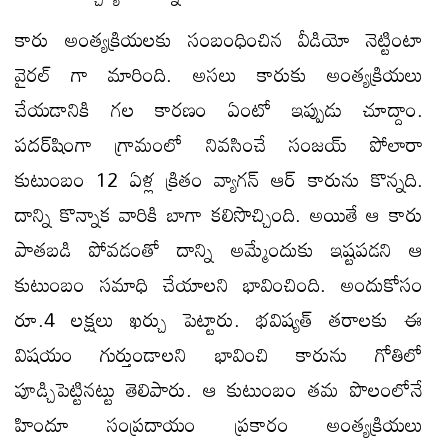
కారు అంత్యక్రియలకు సంబంధించిన వీడియో నెట్టింటా
వైరల్ గా మారింది. అసలు కారుకు అంత్యక్రియలు
చేయడానికి గల కారణం ఏంటో ఇప్పుడు చూద్దాం.
పదర్‌షింగా గ్రామంలో నివసించే సంజయ్‌ పోలారా
కుటుంబం 12 ఏళ్ల క్రితం వ్యాగన్ ఆర్ కారును కొన్నది.
దాన్ని కొన్నాక వారికి బాగా కలిసొచ్చింది. అయితే ఆ కారు
పాతబడి పోవడంతో దాన్ని అమ్మేందుకు ఇష్టపడని ఆ
కుటుంబం సమాధి చేయాలని భావించింది. అందుకోసం
రూ.4 లక్షలు ఖర్చు పెట్టారు. భవిష్యత్ తరాలకు ఈ
విషయం గుర్తుండాలని భావించి కారును గోతిలో
పూడ్చిపెట్టినట్టు తెలిపారు. ఆ కుటుంబం తమ పొలంలోనే
హిందూ సంప్రదాయం ప్రకారం అంత్యక్రియలు