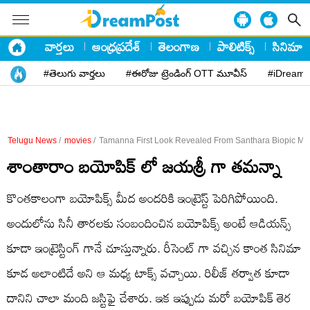
వార్తలు
ఆంధ్రప్రదేశ్
తెలంగాణ
పాలిటిక్స్
సినిమా
#తెలుగు వార్తలు
#ఈరోజు ట్రెండింగ్ OTT మూవీస్
#iDreamP
Telugu News
/
movies
/
Tamanna First Look Revealed From Santhara Biopic Mo
శాంతారాం బయోపిక్ లో జయశ్రీ గా తమన్నా
కొంతకాలంగా బయోపిక్స్ మీద అందరికి ఇంట్రెస్ట్ పెరిగిపోయింది.
అందులోను సినీ తారలకు సంబందించిన బయోపిక్స్ అంటే ఆడియన్స్
కూడా ఇంట్రెస్టింగ్ గానే చూస్తున్నారు. రీసెంట్ గా వచ్చిన కాంత సినిమా
కూడ అలాంటిదే అని ఆ మధ్య టాక్స్ వచ్చాయి. రిలీజ్ తర్వాత కూడా
దానిని చాలా మంది జస్టిఫై చేశారు. ఇక ఇప్పుడు మరో బయోపిక్ తెర