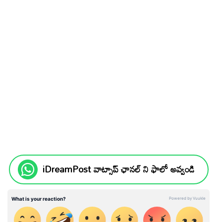
iDreamPost వాట్సాప్ ఛానల్ ని ఫాలో అవ్వండి