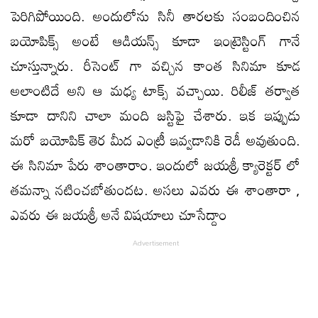
పెరిగిపోయింది. అందులోను సినీ తారలకు సంబందించిన
బయోపిక్స్ అంటే ఆడియన్స్ కూడా ఇంట్రెస్టింగ్ గానే
చూస్తున్నారు. రీసెంట్ గా వచ్చిన కాంత సినిమా కూడ
అలాంటిదే అని ఆ మధ్య టాక్స్ వచ్చాయి. రిలీజ్ తర్వాత
కూడా దానిని చాలా మంది జస్టిఫై చేశారు. ఇక ఇప్పుడు
మరో బయోపిక్ తెర మీద ఎంట్రీ ఇవ్వడానికి రెడీ అవుతుంది.
ఈ సినిమా పేరు శాంతారాం. ఇందులో జయశ్రీ క్యారెక్టర్ లో
తమన్నా నటించబోతుందట. అసలు ఎవరు ఈ శాంతారా ,
ఎవరు ఈ జయశ్రీ అనే విషయాలు చూసేద్దాం