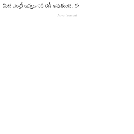
మీద ఎంట్రీ ఇవ్వడానికి రెడీ అవుతుంది. ఈ