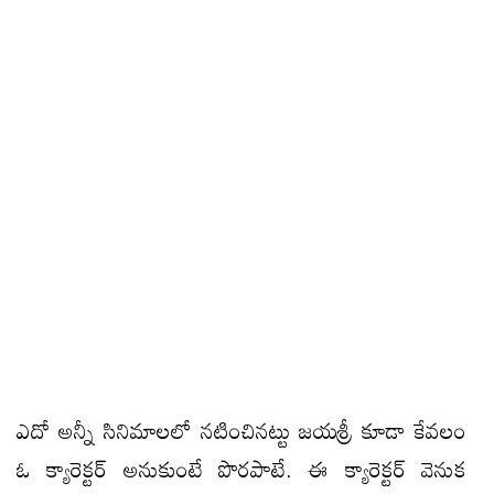
ఎదో అన్నీ సినిమాలలో నటించినట్టు జయశ్రీ కూడా కేవలం
ఓ క్యారెక్టర్ అనుకుంటే పొరపాటే. ఈ క్యారెక్టర్ వెనుక