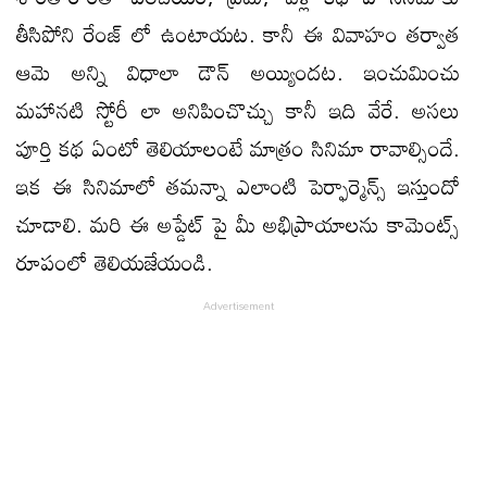
తీసిపోని రేంజ్ లో ఉంటాయట. కానీ ఈ వివాహం తర్వాత
ఆమె అన్ని విధాలా డౌన్ అయ్యిందట. ఇంచుమించు
మహానటి స్టోరీ లా అనిపించొచ్చు కానీ ఇది వేరే. అసలు
పూర్తి కథ ఏంటో తెలియాలంటే మాత్రం సినిమా రావాల్సిందే.
ఇక ఈ సినిమాలో తమన్నా ఎలాంటి పెర్ఫార్మెన్స్ ఇస్తుందో
చూడాలి. మరి ఈ అప్డేట్ పై మీ అభిప్రాయాలను కామెంట్స్
రూపంలో తెలియజేయండి.