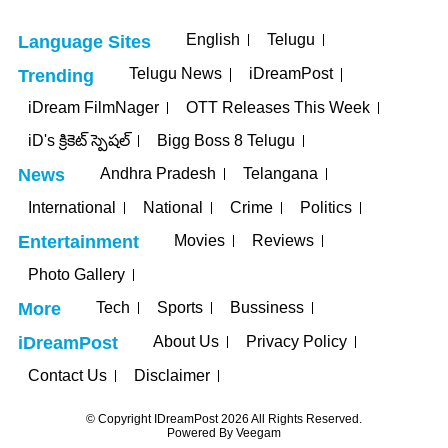
English
Telugu
Language Sites
Telugu News
iDreamPost
Trending
iDream FilmNager
OTT Releases This Week
iD's క్రికెట్ స్పెషల్
Bigg Boss 8 Telugu
Andhra Pradesh
Telangana
News
International
National
Crime
Politics
Movies
Reviews
Entertainment
Photo Gallery
Tech
Sports
Bussiness
More
About Us
Privacy Policy
iDreamPost
Contact Us
Disclaimer
© Copyright IDreamPost 2026 All Rights Reserved.
Powered By
Veegam