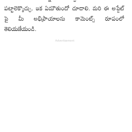
పట్టాలెక్కొచ్చు. ఇక ఏమౌతుందో చూడాలి. మరి ఈ అప్డేట్
పై మీ అభిప్రాయాలను కామెంట్స్ రూపంలో
తెలియజేయండి.