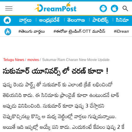
వార్తలు
ఆంధ్రప్రదేశ్
తెలంగాణ
పాలిటిక్స్
సినిమా
#తెలుగు వార్తలు
#ఈరోజు ట్రెండింగ్ OTT మూవీస్
#iDreamP
Telugu News
/
movies
/
Sukumar Ram Charan New Movie Update
సుకుమార్ యూనివర్స్ లో చరణ్ కూడా !
పుష్ప రెండు పార్ట్శ్ తో సుకుమార్ కు ఎలాంటి క్రేజ్ లభించిందో
తెలియనిది కాదు. ఈ సినిమాకు ఫ్రాంచైజ్ కూడా ఉంటుందనే టాక్
అప్పుడు వినిపించింది. సుకుమార్ కూడా పుష్ప 3 చేస్తాడని
చెప్పుకొచ్చినట్లు కొన్ని ఆ మధ్య నెట్టింట్లో వార్తలు గుప్పుమన్నాయి.
అయితే ఇది ఇప్పట్లో అయ్యే పని కాదు. ఎందుకంటే కేవలం పుష్ప 2 కే