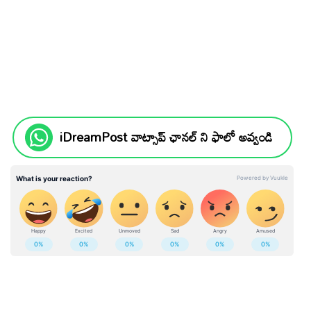
iDreamPost వాట్సాప్ ఛానల్ ని ఫాలో అవ్వండి