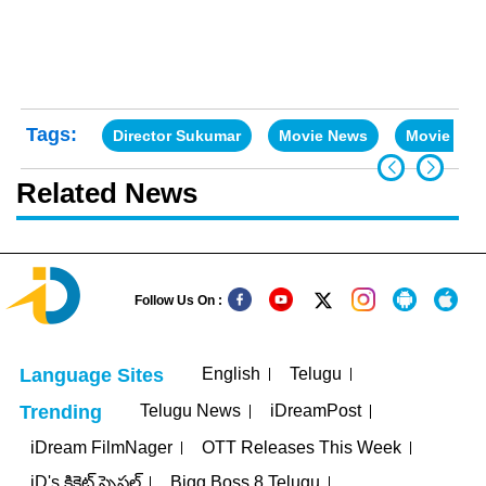
Tags:
Director Sukumar
Movie News
Movie Upd
Related News
Follow Us On :
English
Telugu
Language Sites
Telugu News
iDreamPost
Trending
iDream FilmNager
OTT Releases This Week
iD's క్రికెట్ స్పెషల్
Bigg Boss 8 Telugu