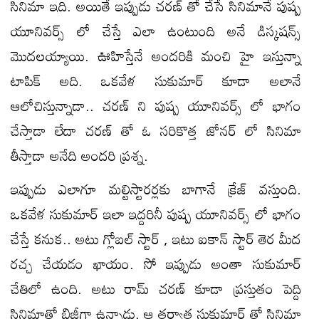
సినిమా ఇది. అయితే ఇప్పుడు చరణ్ తో చేసే సినిమానే పుష్ప
యూనివర్స్ లో చేస్తే ఎలా ఉంటుంది అనే డిస్కషన్స్
మొదలయ్యాయి. ఊహిస్తేనే అందరికి మంచి హై ఇస్తున్నా
టాపిక్ అది. ఒకవేళ సుకుమార్ కూడా అలానే
ఆలోచిస్తున్నాడా.. చరణ్ ని పుష్ప యూనివర్స్ లో భాగం
చేస్తాడా లేదా చరణ్ తో ఓ సరికొత్త జోనర్ లో సినిమా
తీస్తాడా అనేది అందరి ప్రశ్న.
ఇప్పుడు ఎలాగూ మల్టిస్టారర్లకు బాగానే క్రేజ్ వస్తుంది.
ఒకవేళ సుకుమార్ ఇలా ఇద్దరినీ పుష్ప యూనివర్స్ లో భాగం
చేస్తే కనుక.. అటు గ్లోబల్ స్టార్ , ఇటు ఐకాన్ స్టార్ తెర మీద
రచ్చ చేయడం ఖాయం. సో ఇప్పుడు అంతా సుకుమార్
చేతిలో ఉంది. అటు రామ్ చరణ్ కూడా ప్రస్తుతం పెద్ది
సినిమాతో బిజీగా ఉన్నాడు. ఆ తర్వాత సుకుమార్ తో సినిమా