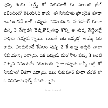
పుష్ప రెండు పార్ట్శ్ తో సుకుమార్ కు ఎలాంటి క్రేజ్
లభించిందో తెలియనిది కాదు. ఈ సినిమాకు ఫ్రాంచైజ్ కూడా
ఉంటుందనే టాక్ అప్పుడు వినిపించింది. సుకుమార్ కూడా
పుష్ప 3 చేస్తాడని చెప్పుకొచ్చినట్లు కొన్ని ఆ మధ్య నెట్టింట్లో
వార్తలు గుప్పుమన్నాయి. అయితే ఇది ఇప్పట్లో అయ్యే పని
కాదు. ఎందుకంటే కేవలం పుష్ప 2 కే అల్లు అర్జున్ చాలా
సమయాన్ని ఇచ్చాడు. ఇక ఇప్పుడు మరోసారి పుష్ప 3 అంటే
ఎక్కువ సమయమే పడుతుంది. పైగా ఇప్పుడు బన్నీ అట్లీ తో
సినిమాతో బిజీగా ఉన్నాడు. ఇటు సుకుమార్ కూడా చరణ్ తో
ఓ సినిమాను ఫిక్స్ చేసుకున్నాడు.