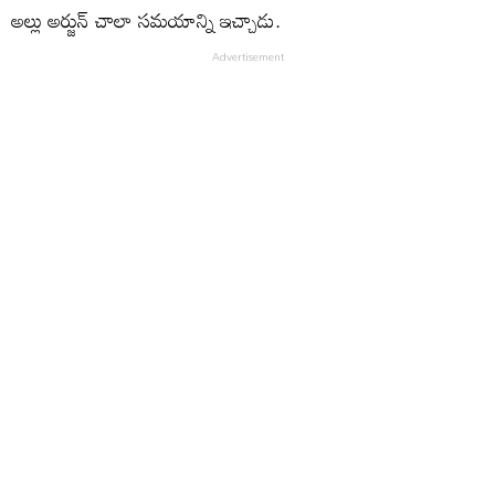
అల్లు అర్జున్ చాలా సమయాన్ని ఇచ్చాడు.