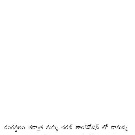
రంగస్థలం తర్వాత సుక్కు చరణ్ కాంబినేషన్ లో రానున్న