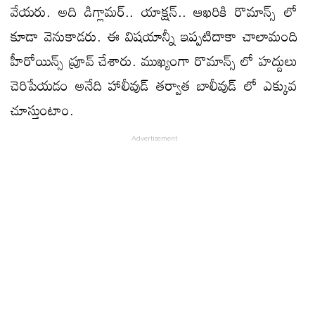
వేయరు. అది డిగ్లామర్.. యాక్షన్.. ఆఖరికి రొమాన్స్ లో
కూడా వెనుకాడరు. ఈ విషయాన్నీ ఇప్పటిదాకా చాలామంది
హీరోయిన్స్ ప్రూవ్ చేశారు. ముఖ్యంగా రొమాన్స్ లో హద్దులు
చెరిపేయడం అనేది హాలీవుడ్ తర్వాత బాలీవుడ్ లో ఎక్కువ
చూస్తుంటాం.