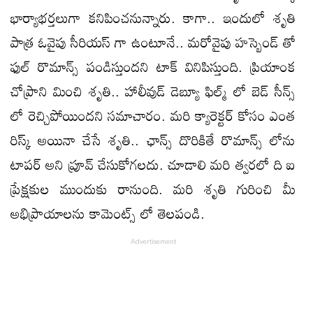
భార్యాభర్తలుగా కనిపించనున్నారు. కాగా.. ఇందులో శృతి
పాత్ర ఓవైపు సీరియస్ గా ఉంటూనే.. మరోవైపు హస్బెండ్ తో
ఫుల్ రొమాన్స్ పండిస్తుందని టాక్ వినిపిస్తుంది. ప్రియాంక
చోప్రాని మించి శృతి.. హాలీవుడ్ డెబ్యూ ఫిల్మ్ లో బెడ్ సీన్స్
లో రెచ్చిపోయిందని సమాచారం. మరి క్యారెక్టర్ కోసం ఎంత
రిస్క్ అయినా చేసే శృతి.. ఛాన్స్ దొరికితే రొమాన్స్ లోను
టాపర్ అని ప్రూవ్ చేసుకోగలదు. చూడాలి మరి త్వరలో ది ఐ
ప్రేక్షకుల ముందుకు రానుంది. మరి శృతి గురించి మీ
అభిప్రాయాలను కామెంట్స్ లో తెలపండి.