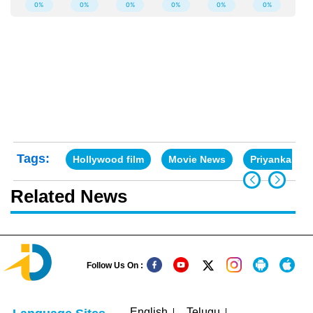
Tags:
Hollywood film
Movie News
Priyanka Ch
Related News
Follow Us On :
English
Telugu