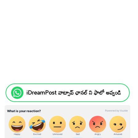
iDreamPost వాట్సాప్ ఛానల్ ని ఫాలో అవ్వండి