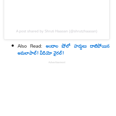
A post shared by Shruti Haasan (@shrutzhaasan)
Also Read:
అందాల షోలో హద్దులు దాటిపోయిన
అమలాపాల్! వీడియో వైరల్!