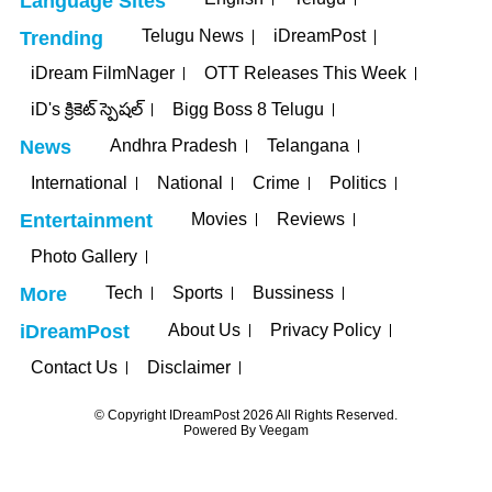
Language Sites
Telugu News
iDreamPost
Trending
iDream FilmNager
OTT Releases This Week
iD's క్రికెట్ స్పెషల్
Bigg Boss 8 Telugu
Andhra Pradesh
Telangana
News
International
National
Crime
Politics
Movies
Reviews
Entertainment
Photo Gallery
Tech
Sports
Bussiness
More
About Us
Privacy Policy
iDreamPost
Contact Us
Disclaimer
© Copyright IDreamPost 2026 All Rights Reserved.
Powered By
Veegam
ojobet
grandpashabet
betpark
casibom
iptv satın al
jojobet
casibom
c