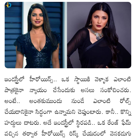
ఇండస్ట్రీలో హీరోయిన్స్.. ఒక స్థాయికి వెళ్ళాక ఎలాంటి
పాత్రకైనా న్యాయం చేసేందుకు అసలు సంకోచించరు.
అంటే.. అంతకుముందు నుండే ఎలాంటి రోల్స్
చేయడానికైనా సిద్ధంగా ఉన్నామని చెప్తుంటారు. కానీ.. కొన్ని
హద్దులు దాటరు. అదే ఇండస్ట్రీలో స్థిరపడి.. ఒక రేంజ్ ఫేమ్
వచ్చిన తర్వాత హీరోయిన్స్ రిస్క్ చేయడంలో వెనకడుగు