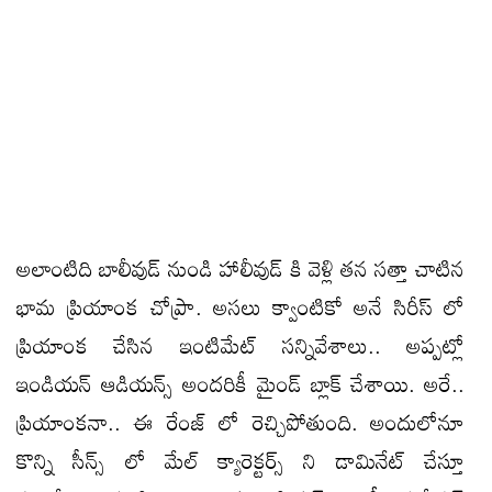
అలాంటిది బాలీవుడ్ నుండి హాలీవుడ్ కి వెళ్లి తన సత్తా చాటిన
భామ ప్రియాంక చోప్రా. అసలు క్వాంటికో అనే సిరీస్ లో
ప్రియాంక చేసిన ఇంటిమేట్ సన్నివేశాలు.. అప్పట్లో
ఇండియన్ ఆడియన్స్ అందరికీ మైండ్ బ్లాక్ చేశాయి. అరే..
ప్రియాంకనా.. ఈ రేంజ్ లో రెచ్చిపోతుంది. అందులోనూ
కొన్ని సీన్స్ లో మేల్ క్యారెక్టర్స్ ని డామినేట్ చేస్తూ