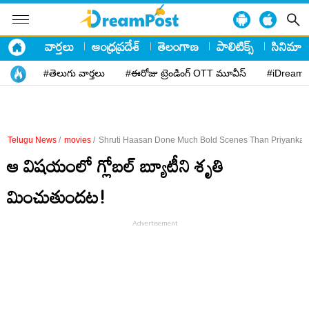
వార్తలు
ఆంధ్రప్రదేశ్
తెలంగాణ
పాలిటిక్స్
సినిమా
#తెలుగు వార్తలు
#ఈరోజు ట్రెండింగ్ OTT మూవీస్
#iDreamP
Telugu News
/
movies
/
Shruti Haasan Done Much Bold Scenes Than Priyanka 
ఆ విషయంలో గ్లోబల్ బ్యూటీని శృతి
మించుతుందట!