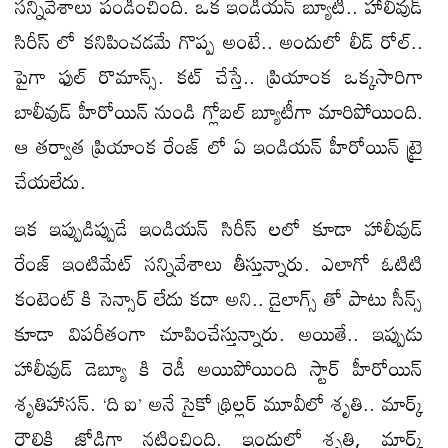
సన్నివేశాలు పండించింది. ఒక ఇండియన్ బ్యూటీ.. హాలీవుడ్
సిరీస్ లో కనిపించడమే గొప్ప అంటే.. అందులో లీడ్ రోల్..
పైగా ఫుల్ రొమాన్స్. కట్ చేస్తే.. ప్రియాంక ఒక్కసారిగా
బాలీవుడ్ హీరోయిన్ నుండి గ్లోబల్ బ్యూటీగా మారిపోయింది.
ఆ తర్వాత ప్రియాంక రేంజ్ లో ఏ ఇండియన్ హీరోయిన్ ట్రై
చేయలేదు.
ఇక ఇప్పుడిప్పుడే ఇండియన్ సిరీస్ లలో కూడా హాలీవుడ్
రేంజ్ ఇంటిమేట్ సన్నివేశాలు తీస్తున్నారు. ఎలాగో ఓటిటి
కంటెంట్ కి సెన్సార్ లేదు కదా అని.. డైలాగ్స్ తో పాటు సీన్స్
కూడా విపరీతంగా చూపించేస్తున్నారు. అయితే.. ఇప్పుడు
హాలీవుడ్ డెబ్యూ కి రెడీ అయిపోయింది స్టార్ హీరోయిన్
శృతిహాసన్. ‘ది ఐ’ అనే సైకో థ్రిల్లర్ మూవీలో శృతి.. మార్క్
రౌలికి జోడిగా నటించింది. ఇందులో శృతి, మార్క్