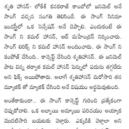
శృతి హాసన్- లోకేశ్ కనకరాజ్ కాంబోలో ఇనిమెల్ అనే
సాంగ్ వచ్చిన సంగతి తెలిసిందే. ఈ సాంగ్ సినిమా
ఇండస్ట్రీలో ఒక సెన్సేషన్ అనే చెప్పాలి. ఎందుకంటే ఈ
సాంగ్ ని కమల్ హాసన్, ఆర్ మహేంద్రన్ నిర్మించారు.
సాంగ్ లిరిక్స్ ని కమల్ హాసన్ అందించారు. ఈ సాంగ్ ని
కంపోజ్ చేసింది.. కాన్సెప్ట్ చేసింది శృతిహాసన్. ఈ ఇనిమెల్
పాట విన్న తర్వాత కమల్ హాసన్ పెన్నులో పదును తగ్గలేదు
అని ఫిక్స్ అయిపోతారు. అలాగే శృతిహాసన్ మరోసారి తన
మ్యూజిక్ తో మ్యాజిక్ చేసింది అనే విషయం అర్థమవుతుంది.
అంతేకాకుండా.. ఈ సాంగ్ కాన్సెప్ట్ గురించి ప్రత్యేకంగా
చెప్పుకోవాలి. ఒక అబ్బాయి అమ్మాయి పరిచయం అయ్యాక
మొదటిసారి బయటకు వెళ్తారు. ఎక్కడికి వెళ్లాలా అని