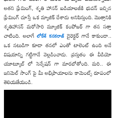
అతని ఫ్రేమింగ్, శృతి హాసన్ ఐడియాలజీకి భువన్ ఇచ్చిన
ఫ్రేమింగ్ చూస్తే ఒక మ్యాజిక్ చేశాడు అనిపిస్తుంది. మొత్తానికి
శృతిహాసన్ మరోసారి మ్యూజిక్ కంపోజర్ గా తన సత్తా
చాటింది. అలాగే
డైరెక్టర్ గానే కాకుండా..
లోకేశ్ కనకరాజ్
ఒక నటుడిగా కూడా తనలో ఎంతో టాలెంట్ ఉంది అనే
విషయాన్ని గట్టిగానే వెల్లడించాడు. ప్రస్తుతం ఈ వీడియో
యూట్యూబ్ లో సెన్సేషన్ గా మారబోతోంది. మరి.. ఈ
ఇనిమెల్ సాంగ్ పై మీ అభిప్రాయాలను కామెంట్స్ రూపంలో
తెలియజేయండి.