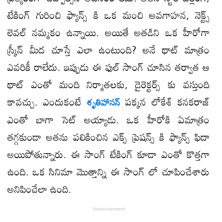
టేకింగ్ గురించి ఫ్యాన్స్ కి ఒక మంచి అవగాహన, నెక్ట్స్
లెవల్ నమ్మకం ఉన్నాయి. అయితే అతడిని ఒక హీరోగా
స్క్రీన్ మీద చూస్తే ఎలా ఉంటుంది? అనే థాట్ మాత్రం
ఎవరికీ రాలేదు. ఇప్పుడు ఈ ఫుల్ సాంగ్ చూసిన తర్వాత ఆ
థాట్ ఎంతో మంది నిర్మాతలకు, డైరెక్టర్స్ కు వస్తుంది
కావచ్చు. ఎందుకంటే
పక్కన లోకేశ్ కనకరాజ్
శృతిహాసన్
ఎంతో బాగా సెట్ అయ్యాడు. ఒక హీరోకి ఏమాత్రం
తగ్గకుండా అతను పలికించిన ఎక్స్ ప్రెషన్స్ కి ఫ్యాన్స్ ఫిదా
అయిపోతున్నారు. ఈ సాంగ్ టేకింగ్ కూడా ఎంతో కొత్తగా
ఉంది. ఒక సినిమా మొత్తాన్ని ఈ సాంగ్ లో చూపించేశారు
అనిపించేలా ఉంది.