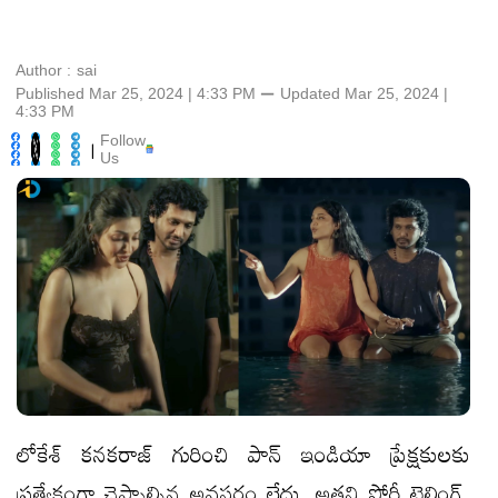
Author :
sai
Published Mar 25, 2024 | 4:33 PM
⚊
Updated
Mar 25, 2024 |
4:33 PM
Follow
|
Us
లోకేశ్ కనకరాజ్ గురించి పాన్ ఇండియా ప్రేక్షకులకు
ప్రత్యేకంగా చెప్పాల్సిన అవసరం లేదు. అతని స్టోరీ టెల్లింగ్,