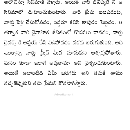
ఆలోచిస్తూ సినిమాకి వెళ్తారు. అయితే వారి భవిష్యత్ ని ఆ
సినిమాలో ఊహించుకుంటారు. వారి ప్రేమ బలపడంట,
వాళ్లు పెళ్లి చేసుకోవడం, ఇద్దరూ కలిసి కాపురం పెట్టడం. ఆ
తర్వాత వారి వైవాహిక జీవితంలో గొడవలు రావడం, వాళ్లు
డైవర్స్ కి అప్లయ్ చేసి విడిపోవడం వరకు జరుగుతుంది. అది
మొత్తాన్ని వాళ్లు స్క్రీన్ మీద చూసుకుని ఆశ్చర్యపోతారు.
మనం కూడా ఇలాగే అవుతామా అని ప్రశ్నించుకుంటారు.
అయితే అలాంటిది ఏమీ జరగదు అని తమకి తాము
నచ్చజెప్పుకుని తమ ప్రేమని కొనసాగిస్తారు.