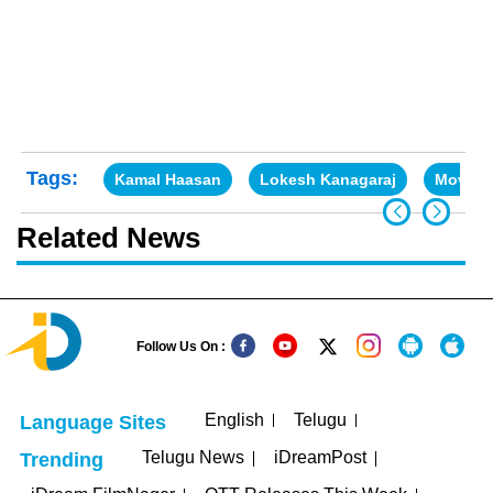
Tags:
Kamal Haasan
Lokesh Kanagaraj
Movie 
Related News
Follow Us On :
English
Telugu
Language Sites
Telugu News
iDreamPost
Trending