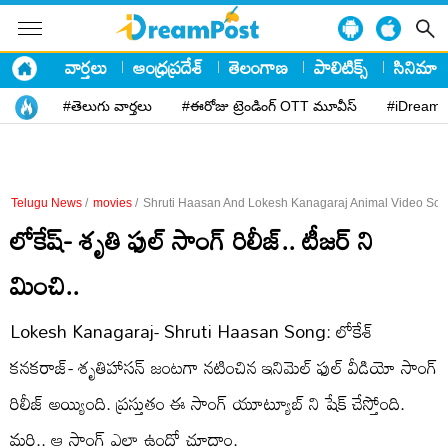
వార్తలు
ఆంధ్రప్రదేశ్
తెలంగాణ
పాలిటిక్స్
సినిమా
#తెలుగు వార్తలు
#ఈరోజు ట్రెండింగ్ OTT మూవీస్
#iDreamP
Telugu News
/
movies
/
Shruti Haasan And Lokesh Kanagaraj Animal Video So
లోకేష్- శృతి ఫుల్ సాంగ్ రిలీజ్.. టీజర్ ని
మించి..
Lokesh Kanagaraj- Shruti Haasan Song: లోకేశ్
కనకరాజ్- శృతిహాసన్ జంటగా నటించిన ఇనిమెల్ ఫుల్ వీడియో సాంగ్
రిలీజ్ అయ్యింది. ప్రస్తుతం ఈ సాంగ్ యూట్యూబ్ ని షేక్ చేస్తోంది.
మరి.. ఆ సాంగ్ ఎలా ఉందో చూద్దాం.