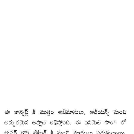
ఈ కాన్సెప్ట్ కి మొత్తం అభిమానులు, ఆడియన్స్ నుంచి
అద్భుతమైన అప్లాజ్ లభిస్తోంది. ఈ ఇనిమెల్ సాంగ్ లో
భువన్ గౌడ టేకింగ్ కి మంచి మార్కులు పడుతున్నాయి.