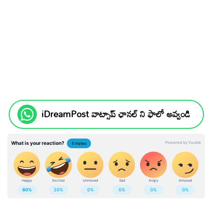
iDreamPost వాట్సాప్ ఛానల్ ని ఫాలో అవ్వండి