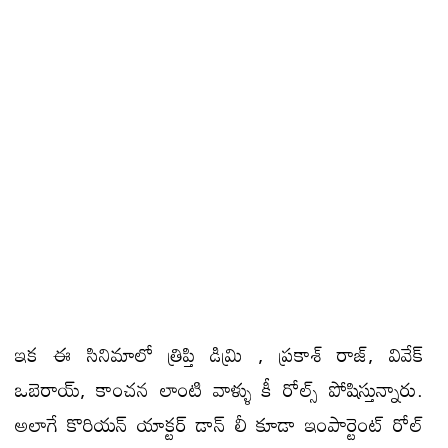
ఇక ఈ సినిమాలో త్రిప్తి డిమ్రి , ప్రకాశ్‌ రాజ్‌, వివేక్‌
ఒబెరాయ్‌, కాంచన లాంటి వాళ్ళు కీ రోల్స్ పోషిస్తున్నారు.
అలాగే కొరియన్ యాక్టర్ డాన్ లీ కూడా ఇంపార్టెంట్ రోల్