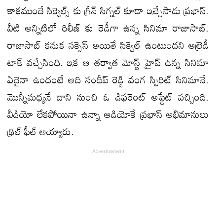
కాకముందే సిక్వెల్స్ కు గ్రీన్ సిగ్నల్ కూడా ఇచ్చేసాడు ప్రభాస్.
వీటి అన్నిటిలో రిలీజ్ కు రెడీగా ఉన్న సినిమా రాజాసాబ్.
రాజాసాబ్ కనుక సక్సెస్ అయితే సిక్వెల్ ఉంటుందని ఆల్రెడీ
టాక్ వచ్చేసింది. ఇక ఆ తర్వాత మోస్ట్ హైప్ ఉన్న సినిమా
ఏదైనా ఉందంటే అది సందీప్ రెడ్డి వంగ స్పిరిట్ సినిమానే.
మొన్నీమధ్యనే దాని నుంచి ఓ డిఫరెంట్ అప్డేట్ వచ్చింది.
వీడియో లేకపోయినా ఉన్నా ఆడియోకే ప్రభాస్ అభిమానులు
థ్రిల్ ఫీల్ అయ్యారు.