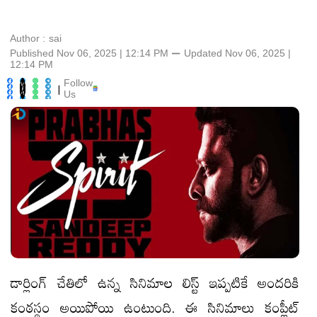
Author :
sai
Published Nov 06, 2025 | 12:14 PM
⚊
Updated
Nov 06, 2025 |
12:14 PM
Follow
|
Us
డార్లింగ్ చేతిలో ఉన్న సినిమాల లిస్ట్ ఇప్పటికే అందరికి
కంఠస్థం అయిపోయి ఉంటుంది. ఈ సినిమాలు కంప్లీట్