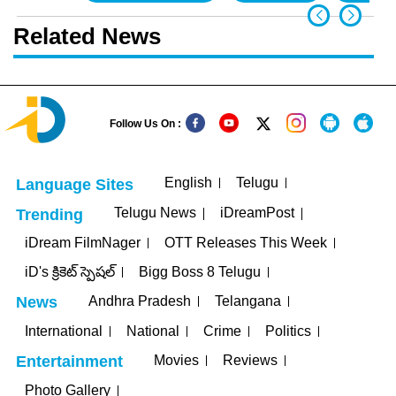
Related News
Follow Us On :
English
Telugu
Language Sites
Telugu News
iDreamPost
Trending
iDream FilmNager
OTT Releases This Week
iD's క్రికెట్ స్పెషల్
Bigg Boss 8 Telugu
Andhra Pradesh
Telangana
News
International
National
Crime
Politics
Movies
Reviews
Entertainment
Photo Gallery