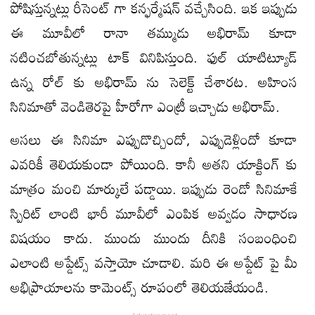
పోషిస్తున్నట్లు రీసెంట్ గా కన్ఫర్మేషన్ వచ్చేసింది. ఇక ఇప్పుడు
ఈ మూవీలో రానా తమ్ముడు అభిరామ్ కూడా
నటించబోతున్నట్లు టాక్ వినిపిస్తుంది. ఫుల్ యాటిట్యూడ్
ఉన్న రోల్ కు అభిరామ్ ను సెలెక్ట్ చేశారట. అహింస
సినిమాతో వెండితెరపై హీరోగా ఎంట్రీ ఇచ్చాడు అభిరామ్.
అసలు ఈ సినిమా ఎప్పుడొచ్చిందో, ఎప్పుడెళ్లిందో కూడా
ఎవరికీ తెలియకుండా పోయింది. కానీ అతని యాక్టింగ్ కు
మాత్రం మంచి మార్కులే పడ్డాయి. ఇప్పుడు రెండో సినిమాకే
స్పిరిట్ లాంటి భారీ మూవీలో ఎంపిక అవ్వడం సాధారణ
విషయం కాదు. ముందు ముందు దీనికి సంబంధించి
ఎలాంటి అప్డేట్స్ వస్తాయో చూడాలి. మరి ఈ అప్డేట్ పై మీ
అభిప్రాయాలను కామెంట్స్ రూపంలో తెలియజేయండి.