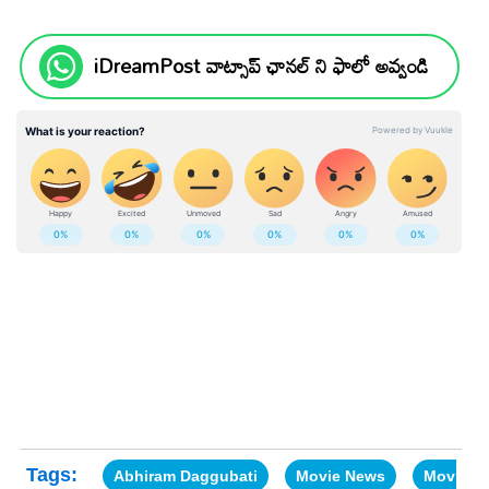
iDreamPost వాట్సాప్ ఛానల్ ని ఫాలో అవ్వండి
Tags:
Abhiram Daggubati
Movie News
Movie U