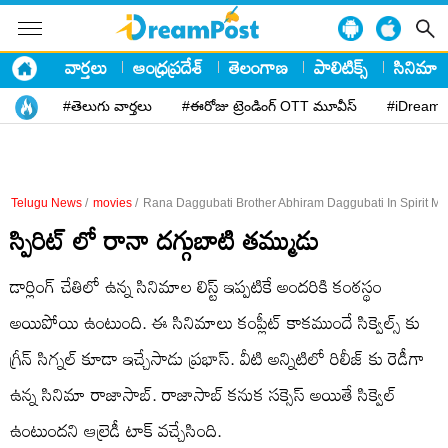
వార్తలు
ఆంధ్రప్రదేశ్
తెలంగాణ
పాలిటిక్స్
సినిమా
#తెలుగు వార్తలు
#ఈరోజు ట్రెండింగ్ OTT మూవీస్
#iDreamP
Telugu News
/
movies
/
Rana Daggubati Brother Abhiram Daggubati In Spirit Mo
స్పిరిట్ లో రానా దగ్గుబాటి తమ్ముడు
డార్లింగ్ చేతిలో ఉన్న సినిమాల లిస్ట్ ఇప్పటికే అందరికి కంఠస్థం
అయిపోయి ఉంటుంది. ఈ సినిమాలు కంప్లీట్ కాకముందే సిక్వెల్స్ కు
గ్రీన్ సిగ్నల్ కూడా ఇచ్చేసాడు ప్రభాస్. వీటి అన్నిటిలో రిలీజ్ కు రెడీగా
ఉన్న సినిమా రాజాసాబ్. రాజాసాబ్ కనుక సక్సెస్ అయితే సిక్వెల్
ఉంటుందని ఆల్రెడీ టాక్ వచ్చేసింది.