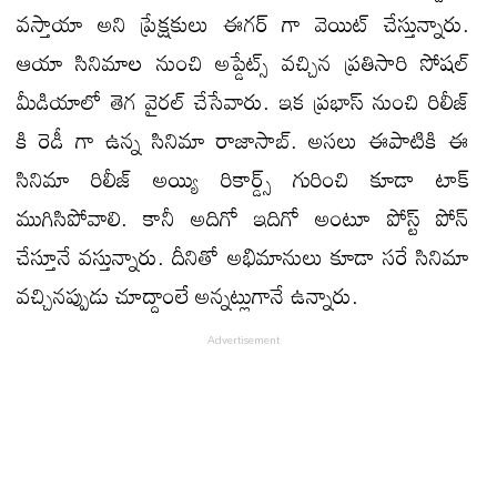
వస్తాయా అని ప్రేక్షకులు ఈగర్ గా వెయిట్ చేస్తున్నారు.
ఆయా సినిమాల నుంచి అప్డేట్స్ వచ్చిన ప్రతిసారి సోషల్
మీడియాలో తెగ వైరల్ చేసేవారు. ఇక ప్రభాస్ నుంచి రిలీజ్
కి రెడీ గా ఉన్న సినిమా రాజాసాబ్. అసలు ఈపాటికి ఈ
సినిమా రిలీజ్ అయ్యి రికార్డ్స్ గురించి కూడా టాక్
ముగిసిపోవాలి. కానీ అదిగో ఇదిగో అంటూ పోస్ట్ పోన్
చేస్తూనే వస్తున్నారు. దీనితో అభిమానులు కూడా సరే సినిమా
వచ్చినప్పుడు చూద్దాంలే అన్నట్లుగానే ఉన్నారు.