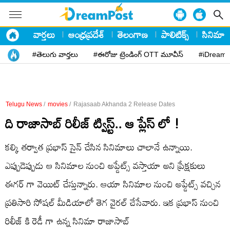
వార్తలు
ఆంధ్రప్రదేశ్
తెలంగాణ
పాలిటిక్స్
సినిమా
#తెలుగు వార్తలు
#ఈరోజు ట్రెండింగ్ OTT మూవీస్
#iDreamP
Telugu News
/
movies
/
Rajasaab Akhanda 2 Release Dates
ది రాజాసాబ్ రిలీజ్ ట్విస్ట్.. ఆ ప్లేస్ లో !
కల్కి తర్వాత ప్రభాస్ సైన్ చేసిన సినిమాలు చాలానే ఉన్నాయి.
ఎప్పుడెప్పుడు ఆ సినిమాల నుంచి అప్డేట్స్ వస్తాయా అని ప్రేక్షకులు
ఈగర్ గా వెయిట్ చేస్తున్నారు. ఆయా సినిమాల నుంచి అప్డేట్స్ వచ్చిన
ప్రతిసారి సోషల్ మీడియాలో తెగ వైరల్ చేసేవారు. ఇక ప్రభాస్ నుంచి
రిలీజ్ కి రెడీ గా ఉన్న సినిమా రాజాసాబ్