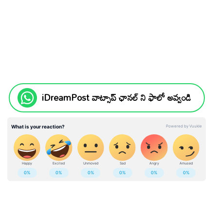
iDreamPost వాట్సాప్ ఛానల్ ని ఫాలో అవ్వండి