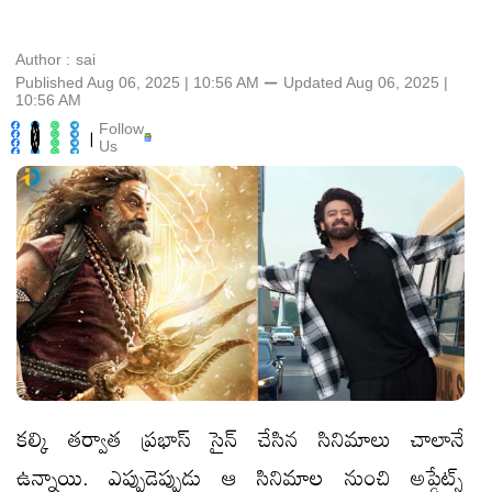
Author :
sai
Published Aug 06, 2025 | 10:56 AM
⚊
Updated
Aug 06, 2025 |
10:56 AM
Follow
|
Us
కల్కి తర్వాత ప్రభాస్ సైన్ చేసిన సినిమాలు చాలానే
ఉన్నాయి. ఎప్పుడెప్పుడు ఆ సినిమాల నుంచి అప్డేట్స్