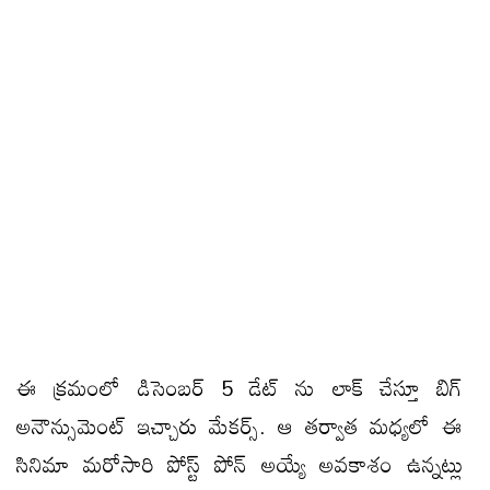
ఈ క్రమంలో డిసెంబర్ 5 డేట్ ను లాక్ చేస్తూ బిగ్
అనౌన్సుమెంట్ ఇచ్చారు మేకర్స్. ఆ తర్వాత మధ్యలో ఈ
సినిమా మరోసారి పోస్ట్ పోన్ అయ్యే అవకాశం ఉన్నట్లు