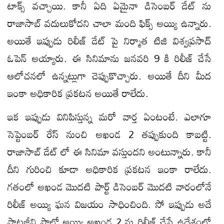
టాక్స్ వచ్చాయి. కానీ ఏది ఏమైనా డిసెంబర్ డేట్ ను
రాజాసాబ్ వదులుకోదని చాలా మంది ఫిక్స్ అయ్యి ఉన్నారు.
అయితే ఇప్పుడు రిలీజ్ డేట్ పై నిర్మాత టిజి విశ్వప్రసాద్
ఓపెన్ అయ్యారు. ఈ సినిమాను జనవరి 9 కి రిలీజ్ చేసే
ఆలోచనలో ఉన్నట్లుగా చెప్పుకొచ్చారు. అయితే దీని మీద
ఇంకా అధికారిక ప్రకటన అయితే రాలేదు.
ఇక ఇప్పుడు వినిపిస్తున్న మరో వార్త ఏంటంటే. ఎలాగూ
సెప్టెంబర్ రేస్ నుంచి అఖండ 2 తప్పుకుంది కాబట్టి.
రాజాసాబ్ డేట్ లో ఈ సినిమా వస్తుందని అంటున్నారు. కానీ
దీని గురించి కూడా అధికారిక ప్రకటన ఇంకా రాలేదు.
గతంలో అఖండ మొదటి పార్ట్ డిసెంబర్ మొదటి వారంలోనే
రిలీజ్ అయ్యి ఘన విజయం సాధించింది. సో ఇప్పుడు అదే
స్ట్రాటజీని ఫాలో అయ్యి అఖండ 2 ను రిలీజ్ చేసే ఉద్దేశంలో