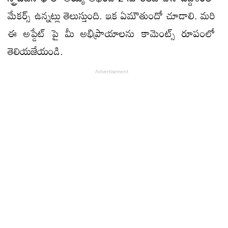
మేకర్స్ ఉన్నట్లు తెలుస్తుంది. ఇక ఏమౌతుందో చూడాలి. మరి
ఈ అప్డేట్ పై మీ అభిప్రాయాలను కామెంట్స్ రూపంలో
తెలియజేయండి.