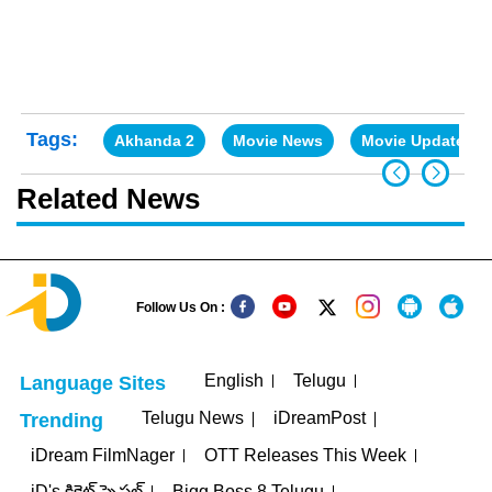
Tags:
Akhanda 2
Movie News
Movie Updates
Related News
Follow Us On :
English
Telugu
Language Sites
Telugu News
iDreamPost
Trending
iDream FilmNager
OTT Releases This Week
iD's క్రికెట్ స్పెషల్
Bigg Boss 8 Telugu