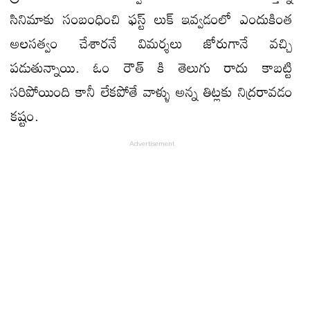
సినిమాకు సంబంధించి ఫస్ట్ లుక్ ఇవ్వడంలో ఎందుకింత
అలసత్వం చేశారనే విమర్శలు జోరుగానే వచ్చి
పడుతున్నాయి. ఓం రౌత్ కి తెలుగు రాదు కాబట్టి
సరిపోయింది కానీ లేకపోతే వాళ్ళు అన్న తిట్లకు నిద్రరావడం
కష్టం.