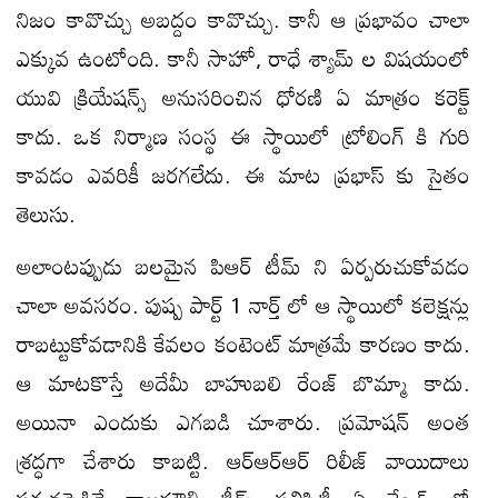
నిజం కావొచ్చు అబద్దం కావొచ్చు. కానీ ఆ ప్రభావం చాలా
ఎక్కువ ఉంటోంది. కానీ సాహో, రాధే శ్యామ్ ల విషయంలో
యువి క్రియేషన్స్ అనుసరించిన ధోరణి ఏ మాత్రం కరెక్ట్
కాదు. ఒక నిర్మాణ సంస్థ ఈ స్థాయిలో ట్రోలింగ్ కి గురి
కావడం ఎవరికీ జరగలేదు. ఈ మాట ప్రభాస్ కు సైతం
తెలుసు.
అలాంటప్పుడు బలమైన పిఆర్ టీమ్ ని ఏర్పరుచుకోవడం
చాలా అవసరం. పుష్ప పార్ట్ 1 నార్త్ లో ఆ స్థాయిలో కలెక్షన్లు
రాబట్టుకోవడానికి కేవలం కంటెంట్ మాత్రమే కారణం కాదు.
ఆ మాటకొస్తే అదేమీ బాహుబలి రేంజ్ బొమ్మా కాదు.
అయినా ఎందుకు ఎగబడి చూశారు. ప్రమోషన్ అంత
శ్రద్ధగా చేశారు కాబట్టి. ఆర్ఆర్ఆర్ రిలీజ్ వాయిదాలు