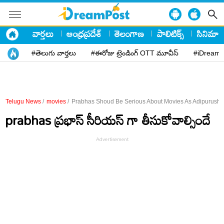
వార్తలు
ఆంధ్రప్రదేశ్
తెలంగాణ
పాలిటిక్స్
సినిమా
#తెలుగు వార్తలు
#ఈరోజు ట్రెండింగ్ OTT మూవీస్
#iDreamP
Telugu News
/
movies
/
Prabhas Shoud Be Serious About Movies As Adipurush 
prabhas ప్రభాస్ సీరియస్ గా తీసుకోవాల్సిందే