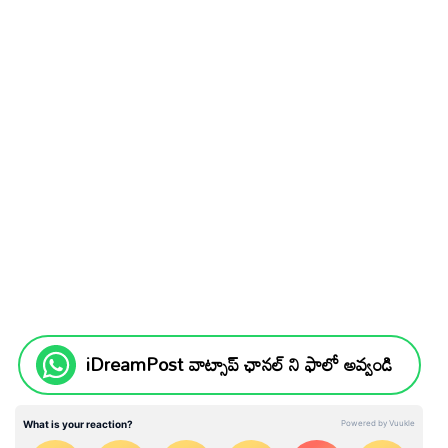
iDreamPost వాట్సాప్ ఛానల్ ని ఫాలో అవ్వండి