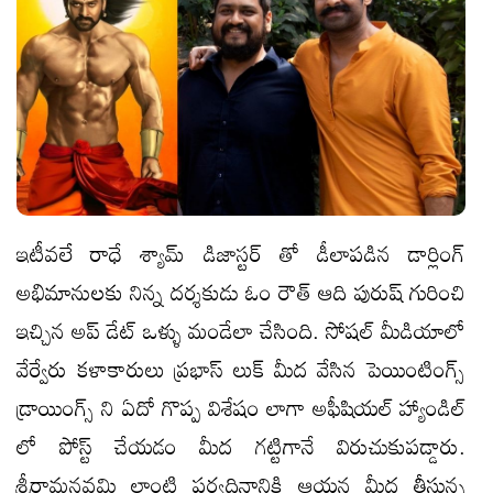
ఇటీవలే రాధే శ్యామ్ డిజాస్టర్ తో డీలాపడిన డార్లింగ్
అభిమానులకు నిన్న దర్శకుడు ఓం రౌత్ ఆది పురుష్ గురించి
ఇచ్చిన అప్ డేట్ ఒళ్ళు మండేలా చేసింది. సోషల్ మీడియాలో
వేర్వేరు కళాకారులు ప్రభాస్ లుక్ మీద వేసిన పెయింటింగ్స్
డ్రాయింగ్స్ ని ఏదో గొప్ప విశేషం లాగా అఫీషియల్ హ్యాండిల్
లో పోస్ట్ చేయడం మీద గట్టిగానే విరుచుకుపడ్డారు.
శ్రీరామనవమి లాంటి పర్వదినానికి ఆయన మీద తీస్తున్న