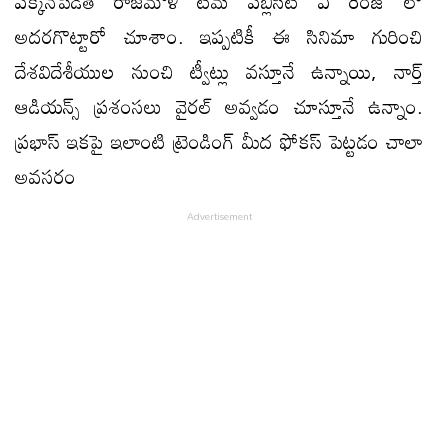
పక్కనపెడితే రాజమౌళి టీమ్ పబ్లిసిటీ ఏ రేంజ్ లో
అదరగొట్టారో చూశాం. ఇప్పటికీ ఈ సినిమా గురించి
దేశవిదేశీయుల నుంచి ట్వీట్లు వస్తూనే ఉన్నాయి, నార్త్
ఆడియన్స్ ప్రశంసలు వైరల్ అవ్వడం చూస్తూనే ఉన్నాం.
ప్రభాస్ ఇకపై ఇలాంటి ట్రెండింగ్ మీద ఫోకస్ పెట్టడం చాలా
అవసరం