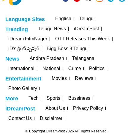
English
Telugu
Language Sites
Telugu News
iDreamPost
Trending
iDream FilmNager
OTT Releases This Week
iD's క్రికెట్ స్పెషల్
Bigg Boss 8 Telugu
Andhra Pradesh
Telangana
News
International
National
Crime
Politics
Movies
Reviews
Entertainment
Photo Gallery
Tech
Sports
Bussiness
More
About Us
Privacy Policy
iDreamPost
Contact Us
Disclaimer
© Copyright IDreamPost 2026 All Rights Reserved.