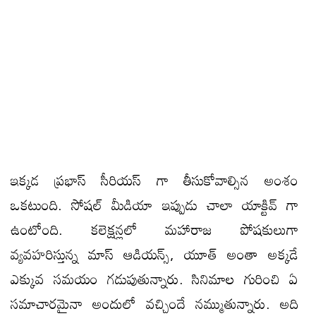
ఇక్కడ ప్రభాస్ సీరియస్ గా తీసుకోవాల్సిన అంశం
ఒకటుంది. సోషల్ మీడియా ఇప్పుడు చాలా యాక్టివ్ గా
ఉంటోంది. కలెక్షన్లలో మహారాజ పోషకులుగా
వ్యవహరిస్తున్న మాస్ ఆడియన్స్, యూత్ అంతా అక్కడే
ఎక్కువ సమయం గడుపుతున్నారు. సినిమాల గురించి ఏ
సమాచారమైనా అందులో వచ్చిందే నమ్ముతున్నారు. అది