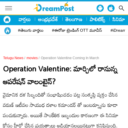
వార్తలు
ఆంధ్రప్రదేశ్
తెలంగాణ
పాలిటిక్స్
సినిమా
#తెలుగు వార్తలు
#ఈరోజు ట్రెండింగ్ OTT మూవీస్
#iDreamP
Telugu News
/
movies
/
Operation Valentine Coming In March
Operation Valentine: మార్చిలో రానున్న
ఆపరేషన్ వాలంటైన్?
వైమానిక దళ సిబ్బందితో సంభాషించడం పట్ల సంతృప్తి వ్యక్తం చేసిన
వరుణ్ ఇటీవల సాయుధ దళాల కమాండర్ తో ఇంటర్వ్యూను కూడా
పంచుకున్నారు. అయితే సాంకేతిక ఇబ్బందుల కారణంగా ఈ సినిమా
కోసం హీరో చేసిన ప్రయత్నాలు అడియాసలయినట్లుగా కనిపిస్తుంది.