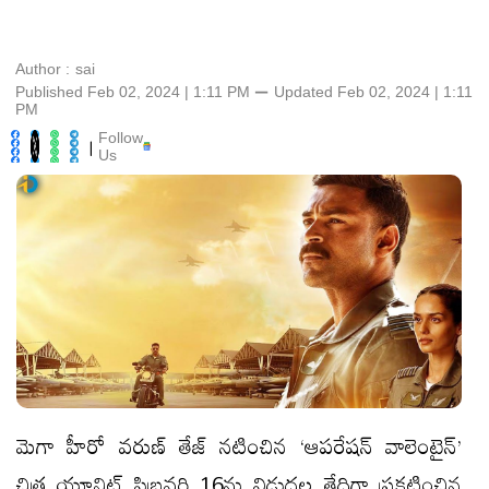
Author :
sai
Published Feb 02, 2024 | 1:11 PM
⚊
Updated
Feb 02, 2024 | 1:11
PM
Follow
|
Us
మెగా హీరో వరుణ్ తేజ్ నటించిన ‘ఆపరేషన్ వాలెంటైన్’
చిత్ర యూనిట్ ఫిబ్రవరి 16ను విడుదల తేదిగా ప్రకటించిన