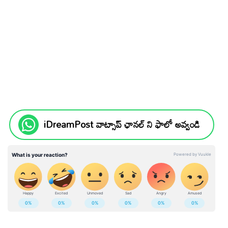
iDreamPost వాట్సాప్ ఛానల్ ని ఫాలో అవ్వండి