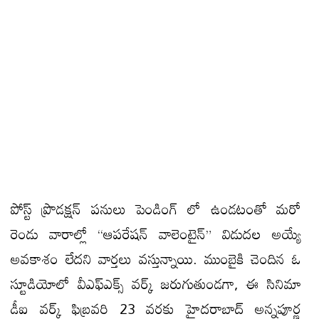
పోస్ట్ ప్రొడక్షన్ పనులు పెండింగ్ లో ఉండటంతో మరో
రెండు వారాల్లో “ఆపరేషన్ వాలెంటైన్” విడుదల అయ్యే
అవకాశం లేదని వార్తలు వస్తున్నాయి. ముంబైకి చెందిన ఓ
స్టూడియోలో వీఎఫ్ఎక్స్ వర్క్ జరుగుతుండగా, ఈ సినిమా
డీఐ వర్క్ ఫిబ్రవరి 23 వరకు హైదరాబాద్ అన్నపూర్ణ