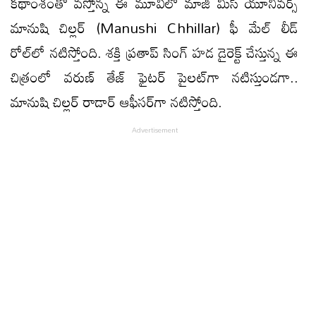
కథాంశంతో వస్తోన్న ఈ మూవీలో మాజీ మిస్ యూనివర్స్‌
మానుషి చిల్లర్‌ (Manushi Chhillar) ఫీ మేల్ లీడ్
రోల్‌లో నటిస్తోంది. శక్తి ప్రతాప్‌ సింగ్‌ హడ డైరెక్ట్‌ చేస్తున్న ఈ
చిత్రంలో వరుణ్‌ తేజ్‌ ఫైటర్‌ పైలట్‌గా నటిస్తుండగా..
మానుషి చిల్లర్‌ రాడార్‌ ఆఫీసర్‌గా నటిస్తోంది.