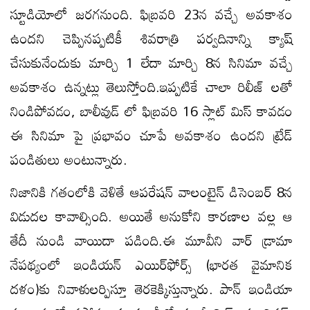
స్టూడియోలో జరగనుంది. ఫిబ్రవరి 23న వచ్చే అవకాశం
ఉందని చెప్పినప్పటికీ శివరాత్రి పర్వదినాన్ని క్యాష్
చేసుకునేందుకు మార్చి 1 లేదా మార్చి 8న సినిమా వచ్చే
అవకాశం ఉన్నట్లు తెలుస్తోంది.ఇప్పటికే చాలా రిలీజ్ లతో
నిండిపోవడం, బాలీవుడ్ లో ఫిబ్రవరి 16 స్లాట్ మిస్ కావడం
ఈ సినిమా పై ప్రభావం చూపే అవకాశం ఉందని ట్రేడ్
పండితులు అంటున్నారు.
నిజానికి గతంలోకి వెళితే ఆపరేషన్ వాలంటైన్ డిసెంబర్ 8న
విడుదల కావాల్సింది. అయితే అనుకోని కారణాల వల్ల ఆ
తేదీ నుండి వాయిదా పడింది.ఈ మూవీని వార్‌ డ్రామా
నేపథ్యంలో ఇండియన్‌ ఎయిర్‌ఫోర్స్ (భారత వైమానిక
దళం)కు నివాళులర్పిస్తూ తెరకెక్కిస్తున్నారు. పాన్ ఇండియా