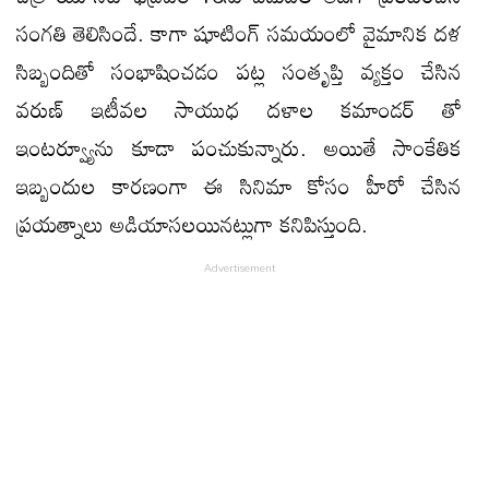
సంగతి తెలిసిందే. కాగా షూటింగ్ సమయంలో వైమానిక దళ
సిబ్బందితో సంభాషించడం పట్ల సంతృప్తి వ్యక్తం చేసిన
వరుణ్ ఇటీవల సాయుధ దళాల కమాండర్ తో
ఇంటర్వ్యూను కూడా పంచుకున్నారు. అయితే సాంకేతిక
ఇబ్బందుల కారణంగా ఈ సినిమా కోసం హీరో చేసిన
ప్రయత్నాలు అడియాసలయినట్లుగా కనిపిస్తుంది.