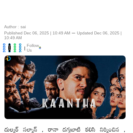
Author :
sai
Published Dec 06, 2025 | 10:49 AM
⚊
Updated
Dec 06, 2025 |
10:49 AM
Follow
|
Us
దుల్కర్ సల్మాన్ , రానా దగ్గుబాటి కలిసి నిర్మించిన ,