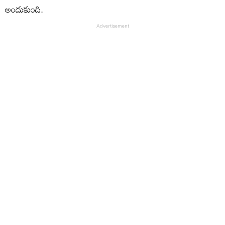
అందుకుంది.