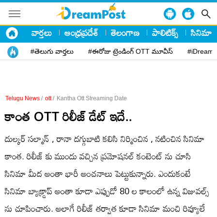
వార్తలు
ఆంధ్రప్రదేశ్
తెలంగాణ
పాలిటిక్స్
సినిమా
#తెలుగు వార్తలు
#ఈరోజు ట్రెండింగ్ OTT మూవీస్
#iDreamP
Telugu News
/
ott
/
Kantha Ott Streaming Date
కాంత OTT రిలీజ్ డేట్ ఇదే..
దుల్కర్ సల్మాన్ , రానా దగ్గుబాటి కలిసి నిర్మించిన , నటించిన సినిమా
కాంత. రిలీజ్ కు ముందు వచ్చిన ప్రమోషనల్ కంటెంట్ ను చూసి
సినిమా మీద అంతా భారీ అంచనాలు పెట్టుకున్నారు. ఎందుకంటే
సినిమా బ్యాక్డ్రాప్ అంతా కూడా ఎప్పుడో 80 ల కాలంలో ఉన్న విజువల్స్
ను చూపించారు. అలాగే రిలీజ్ తర్వాత కూడా సినిమా మంచి రివ్యూలే