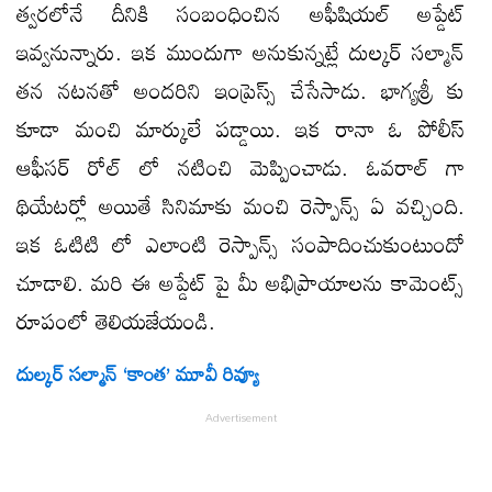
త్వరలోనే దీనికి సంబంధించిన అఫీషియల్ అప్డేట్
ఇవ్వనున్నారు. ఇక ముందుగా అనుకున్నట్లే దుల్కర్ సల్మాన్
తన నటనతో అందరిని ఇంప్రెస్స్ చేసేసాడు. భాగ్యశ్రీ కు
కూడా మంచి మార్కులే పడ్డాయి. ఇక రానా ఓ పోలీస్
ఆఫీసర్ రోల్ లో నటించి మెప్పించాడు. ఓవరాల్ గా
థియేటర్లో అయితే సినిమాకు మంచి రెస్పాన్స్ ఏ వచ్చింది.
ఇక ఓటిటి లో ఎలాంటి రెస్పాన్స్ సంపాదించుకుంటుందో
చూడాలి. మరి ఈ అప్డేట్ పై మీ అభిప్రాయాలను కామెంట్స్
రూపంలో తెలియజేయండి.
దుల్కర్ సల్మాన్ ‘కాంత’ మూవీ రివ్యూ