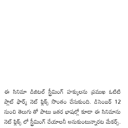
ఈ సినిమా డిజిటల్ స్ట్రీమింగ్ హక్కులను ప్రముఖ ఓటిటి
ప్లాట్ ఫార్మ్ నెట్ ఫ్లిక్స్ సొంతం చేసుకుంది. డిసెంబర్ 12
నుంచి తెలుగు తో పాటు ఇతర భాషల్లో కూడా ఈ సినిమాను
నెట్ ఫ్లిక్స్ లో స్ట్రీమింగ్ చేయాలనీ అనుకుంటున్నారట మేకర్స్.