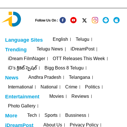
Follow Us On :
English
Telugu
Language Sites
Telugu News
iDreamPost
Trending
iDream FilmNager
OTT Releases This Week
iD's క్రికెట్ స్పెషల్
Bigg Boss 8 Telugu
Andhra Pradesh
Telangana
News
International
National
Crime
Politics
Movies
Reviews
Entertainment
Photo Gallery
Tech
Sports
Bussiness
More
About Us
Privacy Policy
iDreamPost