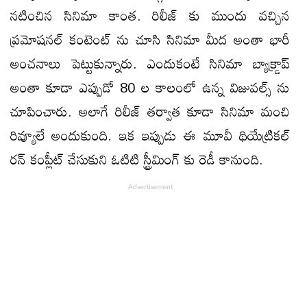
నటించిన సినిమా కాంత. రిలీజ్ కు ముందు వచ్చిన
ప్రమోషనల్ కంటెంట్ ను చూసి సినిమా మీద అంతా భారీ
అంచనాలు పెట్టుకున్నారు. ఎందుకంటే సినిమా బ్యాక్డ్రాప్
అంతా కూడా ఎప్పుడో 80 ల కాలంలో ఉన్న విజువల్స్ ను
చూపించారు. అలాగే రిలీజ్ తర్వాత కూడా సినిమా మంచి
రివ్యూలే అందుకుంది. ఇక ఇప్పుడు ఈ మూవీ థియేట్రికల్
రన్ కంప్లీట్ చేసుకుని ఓటిటి స్ట్రీమింగ్ కు రెడీ కానుంది.