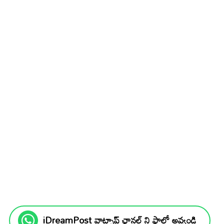
iDreamPost వాట్సాప్ ఛానల్ ని ఫాలో అవ్వండి