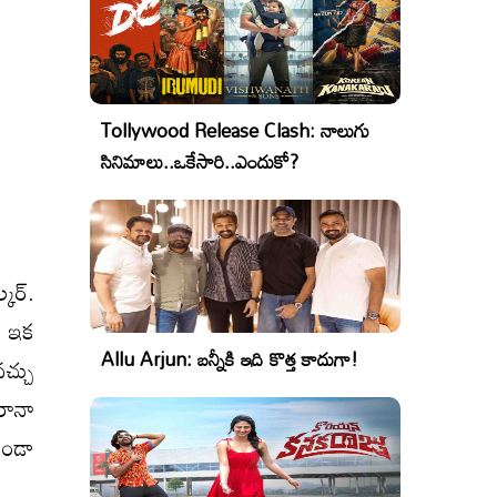
Tollywood Release Clash: నాలుగు
సినిమాలు..ఒకేసారి..ఎందుకో?
్కర్.
. ఇక
Allu Arjun: బన్నీకి ఇది కొత్త కాదుగా!
చ్చు
రానా
ుండా