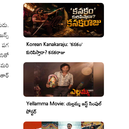
ుడు.
జన్స్
ా పగ
Korean Kanakaraju: ‘కనకం’
కురిపిస్తాడా? కనకరాజు
నితో
 మరి
తార్
Yellamma Movie: యల్లమ్మ జస్ట్ సింపుల్
పోస్టర్