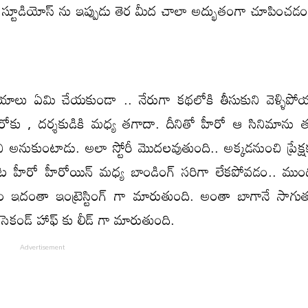
పటి స్టూడియోస్ ను ఇప్పుడు తెర మీద చాలా అద్భుతంగా చూపించడం
్ పరిచయాలు ఏమి చేయకుండా .. నేరుగా కథలోకి తీసుకుని వెళ్ళిపో
ోకు , దర్శకుడికి మధ్య తగాదా. దీనితో హీరో ఆ సినిమాను 
ని అనుకుంటాడు. అలా స్టోరీ మొదలవుతుంది.. అక్కడనుంచి ప్రేక్
ట హీరో హీరోయిన్ మధ్య బాండింగ్ సరిగా లేకపోవడం.. ముం
పెరగడం ఇదంతా ఇంట్రెస్టింగ్ గా మారుతుంది. అంతా బాగానే సాగుత
ెకండ్ హాఫ్ కు లీడ్ గా మారుతుంది.