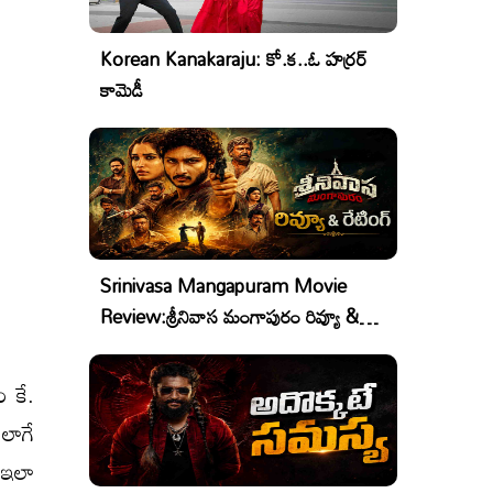
Korean Kanakaraju: కో.క..ఓ హర్రర్
కామెడీ
Srinivasa Mangapuram Movie
Review:శ్రీనివాస మంగాపురం రివ్యూ &
రేటింగ్
ం కే.
అలాగే
ం ఇలా