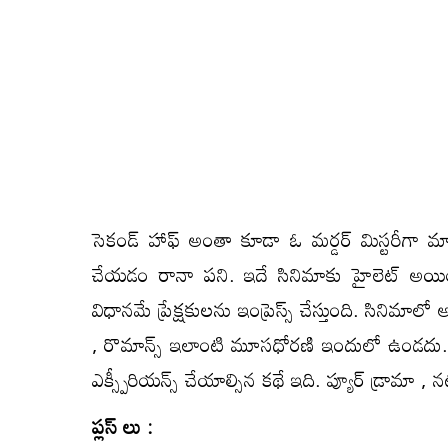
సెకండ్ హాఫ్ అంతా కూడా ఓ మర్డర్ మిస్టరీగా 
చేయడం రానా పని. ఇదే సినిమాకు హైలెట్ అయిం
విధానమే ప్రేక్షకులను ఇంప్రెస్స్ చేస్తుంది. సినిమాలో
, రొమాన్స్ ఇలాంటి మూసధోరణి ఇందులో ఉండదు. కాబట్
ఎక్స్పీరియన్స్ చేయాల్సిన కథే ఇది. ప్యూర్ డ్రామా , నటీన
ప్లస్ లు :