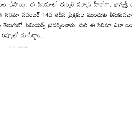
ియేట్ చేసాయి. ఈ సినిమాలో దుల్కర్ సల్మాన్ హీరోగా, భాగ్యశ్రీ బ
ఈ సినిమా నవంబర్ 14వ తేదీన ప్రేక్షకుల ముందుకు తీసుకువచ్చ
లుగులో ప్రీమియర్స్ ప్రదర్శించారు. మరి ఈ సినిమా ఎలా ఉం
ి రివ్యూలో చూసేద్దాం.