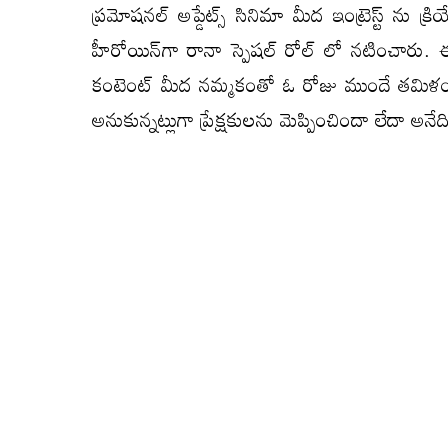
ప్రమోషనల్ అప్డేట్స్ సినిమా మీద ఇంట్రెస్ట్ ను క్ర
హీరోయిన్‌గా రానా స్పెషల్ రోల్ లో నటించారు. 
కంటెంట్ మీద నమ్మకంతో ఓ రోజు ముందే తమిళం తె
అనుకున్నట్లుగా ప్రేక్షకులను మెప్పించిందా లేదా అనేద