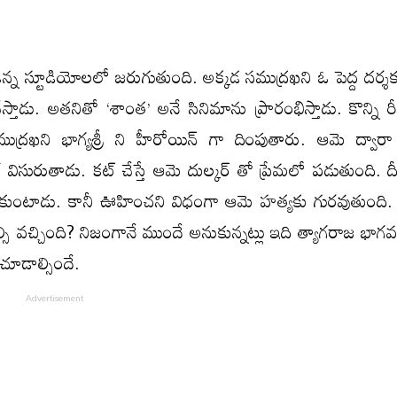
న స్టూడియోలలో జరుగుతుంది. అక్కడ సముద్రఖని ఓ పెద్ద దర్శక
తాడు. అతనితో ‘శాంత’ అనే సినిమాను ప్రారంభిస్తాడు. కొన్ని రీ
ుద్రఖని భాగ్యశ్రీ ని హీరోయిన్ గా దింపుతారు. ఆమె ద్వార
ిసురుతాడు. కట్ చేస్తే ఆమె దుల్కర్ తో ప్రేమలో పడుతుంది. దీ
ుకుంటాడు. కానీ ఊహించని విధంగా ఆమె హత్యకు గురవుతుంది.
వచ్చింది? నిజంగానే ముందే అనుకున్నట్లు ఇది త్యాగరాజ భాగవ
ూడాల్సిందే.