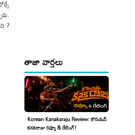
ోర్సే
ారు.
ది ?
తాజా వార్తలు
Korean Kanakaraju Review: కొరియన్
కనకరాజు రివ్యూ & రేటింగ్!