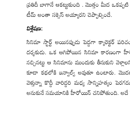
ప్రతిదీ బాగానే ఆకట్టుకుంది . మొత్తం మీద ఒకప్
టీమ్ అంతా సక్సెస్ అయ్యారని చెప్పాల్సిందే.
విశ్లేషణ:
సినిమా స్టార్ట్ అయినప్పుడు పెద్దగా క్యారెక్టర
దర్శకుడు. ఒక ఆగిపోయిన సినిమా కారణంగా హీర
నచ్చినట్టు ఆ సినిమాను ముందుకు తీసుకుని వెళ్లాల
కూడా కథలోకి ఇన్వాల్వ్ అవుతూ ఉంటారు. మొద
వెళ్తున్నా కొద్దీ వారిద్దరి మధ్య సాన్నిహత్యం 
అనుకునే సమయానికి హీరోయిన్ చనిపోతుంది. అదే స