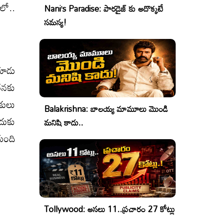
లో..
Nani’s Paradise: పారడైజ్ కు అదొక్కటే
సమస్య!
యాడు
తనకు
షకులు
Balakrishna: బాలయ్య మామూలు మొండి
దుకు
మనిషి కాదు..
ుంది
Tollywood: అసలు 11..ప్రచారం 27 కోట్లు