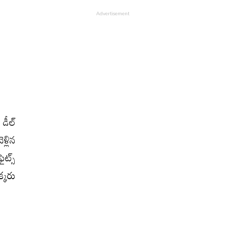
డీల్
్లిన
ైట్స్
క్కరు