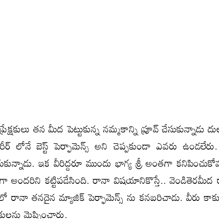
క్షకులు తన మీద పెట్టుకున్న నమ్మకాన్ని ప్రూవ్ చేసుకున్నాడు దుల
ర్ లోనే బెస్ట్ పెర్ఫామెన్స్ అని చెప్పకుండా ఎవరు ఉండలేరు
కున్నాడు. ఇక వీరిద్దరూ ముందు భాగ్య శ్రీ అంతగా కనిపించుకోవ
ందరిని కట్టిపడేసింది. రానా విషయానికొస్తే.. వెండితెరమీద 
 రానా తనదైన మ్యాజిక్ పెర్ఫామెన్స్ ను కనబరిచాడు. వీరు కాక
కులను మెప్పించారు.