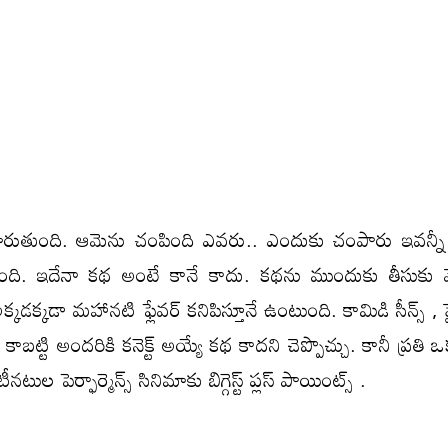
మారుతుంది. ఆమెను చంపింది ఎవరు.. ఎందుకు చంపారు ఇవన్నీ 
ది. ఇదేనా కథ అంటే కానే కాదు. కథను ముందుకు తీసుకు వెళ
 అక్కడక్కడా మహానటి ఫ్లేవర్ కనిపిస్తూనే ఉంటుంది. కామిడి సీన్స్ , ఫ
టి అందరికి కనెక్ట్ అయ్యే కథ కాదని చెప్పొచ్చు. కానీ ప్రతి ఒ
టుల పెర్ఫార్మెన్స్ సినిమాకు బిగ్గెస్ట్ ప్లస్ పాయింట్స్ .