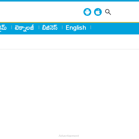
్రైమ్
టెక్నాలజీ
బిజినెస్
English