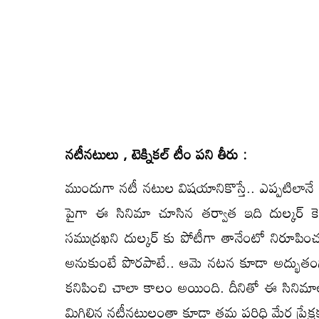
నటీనటులు , టెక్నికల్ టీం పని తీరు :
ముందుగా నటీ నటుల విషయానికొస్తే.. ఎప్పటిలానే ప్రే
పైగా ఈ సినిమా చూసిన తర్వాత ఇది దుల్కర్ కెరీ
సముద్రఖని దుల్కర్ కు పోటీగా తానేంటో నిరూపించు
అనుకుంటే పొరపాటే.. ఆమె నటన కూడా అద్భుతంగా అ
కనిపించి చాలా కాలం అయింది. దీనితో ఈ సినిమాలో
మిగిలిన నటీనటులంతా కూడా తమ పరిధి మేర ప్రేక్ష