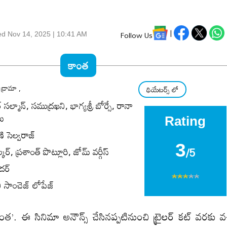
|
Follow Us
ed
Nov 14, 2025 | 10:41 AM
కాంత
 డ్రామా ,
థియేటర్స్ లో
‌ సల్మాన్‌, సముద్రఖని, భాగ్యశ్రీ బోర్సే, రానా
లు
Rating
ి సెల్వరాజ్‌
3
/5
్‌, ప్రశాంత్‌ పొట్లూరి, జోమ్‌ వర్గీస్‌
ర్‌
ీ సాంచెజ్‌ లోపేజ్‌
‘కాంత’. ఈ సినిమా అనౌన్స్ చేసినప్పటినుంచి ట్రైలర్ కట్ వరకు వ