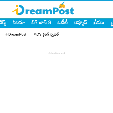
ిక్స్
సినిమా
బిగ్ బాస్ 8
ఓటీటీ
రివ్యూస్
క్రీడలు
క
#iDreamPost
#iD's క్రికెట్ స్పెషల్