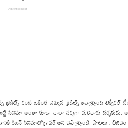
్రెడిట్స్ కంటే ఒకింత ఎక్కువ క్రెడిట్స్ ఇవ్వాల్సింది టెక్నీకల్ టీ
రు కాబట్టి సినిమా అంతా కూడా చాలా చక్కగా మలిచారు దర్శకుడు. 
నికి రీజన్ సినిమాటోగ్రాఫర్ అని చెప్పాల్సిందే. పాటలు , బిజిఎ