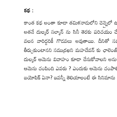
కథ :
కాంత కథ అంతా కూడా తమిళనాడులోని చెన్నైలో ఉన్
అతనే దుల్కర్ సల్మాన్ ను సినీ తెరకు పరిచయం చేస్
వలన వారిద్దరికీ గొడవలు అవుతాయి. దీనితో సమ
తీర్చుకుంటానని సముద్రఖని మహదేవన్ కు ఛాలెంజ్ వ
దుల్కర్ ఆమెను వివాహం కూడా చేసుకోవాలని అన
ఆమెను చంపింది ఎవరు ? ఎందుకు ఆమెను చంపాల్సి 
బయోపిక్ ఏనా? ఇవన్నీ తెలియాలంటే ఈ సినిమాను చ