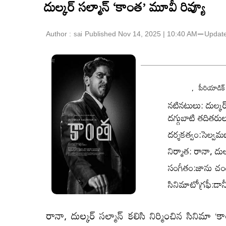
దుల్కర్ సల్మాన్ ‘కాంత’ మూవీ రివ్యూ
Author :
Published Nov 14, 2025 | 10:40 AM
⚊
Updat
sai
,
పీరియాడిక్
నటినటులు:
దుల్కర్
దగ్గుబాటి తదితరు
దర్శకత్వం:
సెల్వమణ
నిర్మాత:
రానా, దుల్కర
సంగీతం:
జాను చంద
సినిమాటోగ్రఫీ:
డాన
రానా, దుల్కర్ సల్మాన్ కలిసి నిర్మించిన సినిమా 