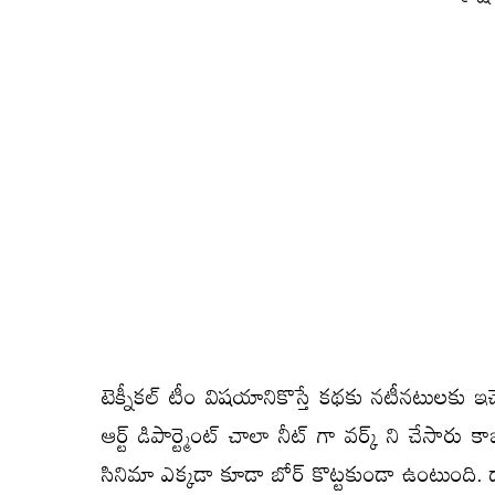
టెక్నీకల్ టీం విషయానికొస్తే కథకు నటీనటులకు ఇచ్చే క
ఆర్ట్ డిపార్ట్మెంట్ చాలా నీట్ గా వర్క్ ని చేసా
సినిమా ఎక్కడా కూడా బోర్ కొట్టకుండా ఉంటుంది. దా